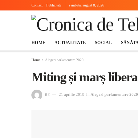
Contact
Publicitate
sâmbătă, august 8, 2026
HOME
ACTUALITATE
SOCIAL
SĂNĂT
Home
Alegeri parlamentare 2020
Miting și marș libera
BY
21 aprilie 2019
in
Alegeri parlamentare 2020