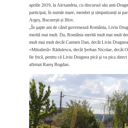
aprilie 2019, la Alexandria, cu discursul său anti-Drag
participat, în număr mare, membri și simpatizanți ai pa
Argeș, București și Ilfov.
„În şapte ani de când guvernează România, Liviu Dragn
merită mai mult. Da, România merită mult mai mult de
mult mai mult decât Carmen Dan, decât Liviu Dragnea,
«Mitralieră» Rădulescu, decât Şerban Nicolae, decât Ol
fie frică, pentru că Liviu Dragnea pică şi va pica direct 
afirmat Rareş Bogdan.