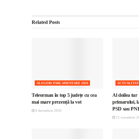
Related
Posts
ALEGERI PARLAMENTARE 2020
ACTUALITAT
Teleorman în top 5 județe cu cea
Al doilea tur
mai mare prezență la vot
primarului, l
PSD sau PN
6 decembrie 2020
11 octombrie 2