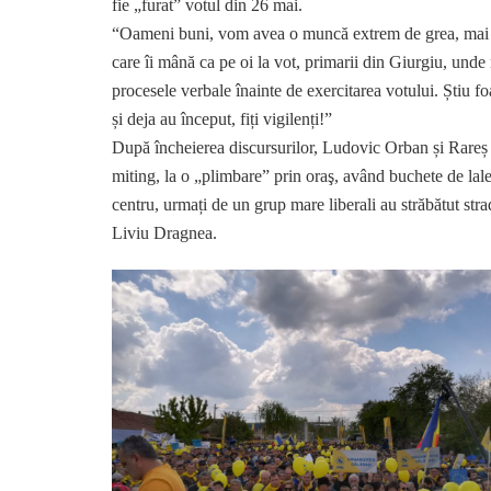
fie „furat” votul din 26 mai.
“Oameni buni, vom avea o muncă extrem de grea, mai ales
care îi mână ca pe oi la vot, primarii din Giurgiu, und
procesele verbale înainte de exercitarea votului. Știu fo
și deja au început, fiți vigilenți!”
După încheierea discursurilor, Ludovic Orban și Rareș B
miting, la o „plimbare” prin oraş, având buchete de lalel
centru, urmați de un grup mare liberali au străbătut stra
Liviu Dragnea.