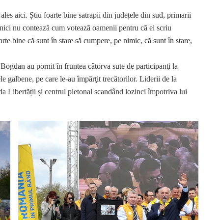
 aici. Știu foarte bine satrapii din județele din sud, primarii
e nici nu contează cum votează oamenii pentru că ei scriu
arte bine că sunt în stare să cumpere, pe nimic, că sunt în stare,
ogdan au pornit în fruntea câtorva sute de participanţi la
e galbene, pe care le-au împărţit trecătorilor. Liderii de la
da Libertății și centrul pietonal scandând lozinci împotriva lui