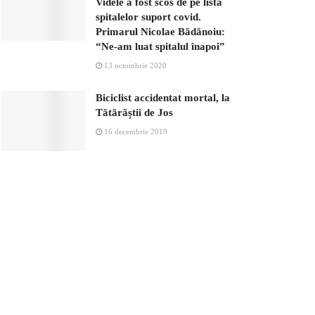
Videle a fost scos de pe lista
spitalelor suport covid.
Primarul Nicolae Bădănoiu:
“Ne-am luat spitalul înapoi”
13 octombrie 2020
Biciclist accidentat mortal, la
Tătărăștii de Jos
16 decembrie 2019