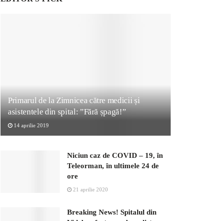
Primarul de la Zimnicea către medicii și
asistentele din spital: ”Fără șpagă!”
14 aprilie 2019
Niciun caz de COVID – 19, în
Teleorman, în ultimele 24 de
ore
21 aprilie 2020
Breaking News! Spitalul din