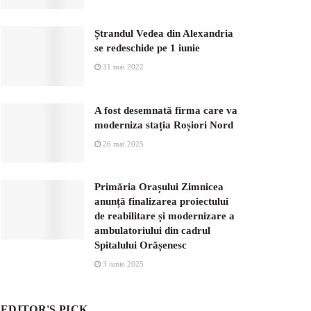
Ștrandul Vedea din Alexandria
se redeschide pe 1 iunie
31 mai 2022
A fost desemnată firma care va
moderniza stația Roșiori Nord
26 mai 2025
Primăria Orașului Zimnicea
anunță finalizarea proiectului
de reabilitare și modernizare a
ambulatoriului din cadrul
Spitalului Orășenesc
3 iunie 2025
EDITOR'S PICK