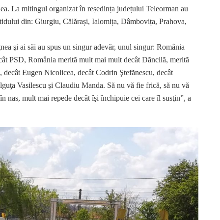
nea. La mitingul organizat în reședința județului Teleorman au
rtidului din: Giurgiu, Călărași, Ialomița, Dâmbovița, Prahova,
ea şi ai săi au spus un singur adevăr, unul singur: România
cât PSD, România merită mult mai mult decât Dăncilă, merită
 decât Eugen Nicolicea, decât Codrin Ştefănescu, decât
guţa Vasilescu şi Claudiu Manda. Să nu vă fie frică, să nu vă
în nas, mult mai repede decât îşi închipuie cei care îl susţin”, a