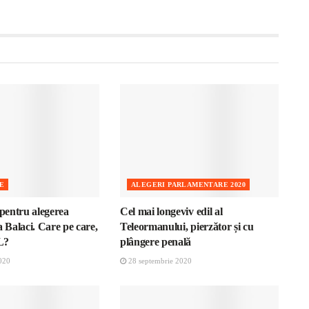
E
ALEGERI PARLAMENTARE 2020
 pentru alegerea
Cel mai longeviv edil al
a Balaci. Care pe care,
Teleormanului, pierzător și cu
L?
plângere penală
020
28 septembrie 2020