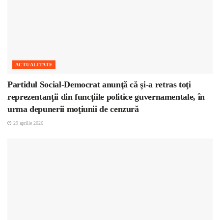
ACTUALITATE
Partidul Social-Democrat anunţă că şi-a retras toţi
reprezentanţii din funcţiile politice guvernamentale, în
urma depunerii moţiunii de cenzură
29 aprilie 2026