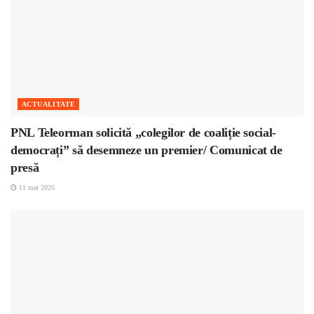
ACTUALITATE
PNL Teleorman solicită „colegilor de coaliție social-
democrați” să desemneze un premier/ Comunicat de
presă
11 mai 2026