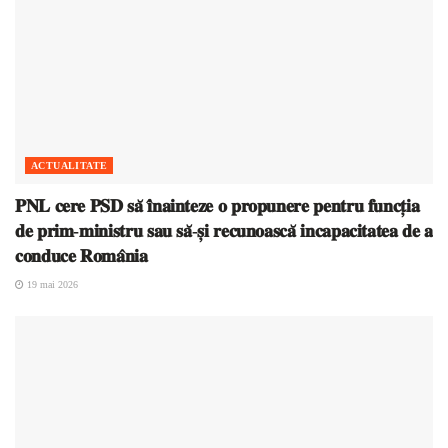
ACTUALITATE
𝐏𝐍𝐋 𝐜𝐞𝐫𝐞 𝐏𝐒𝐃 𝐬𝐚̆ 𝐢̂𝐧𝐚𝐢𝐧𝐭𝐞𝐳𝐞 𝐨 𝐩𝐫𝐨𝐩𝐮𝐧𝐞𝐫𝐞 𝐩𝐞𝐧𝐭𝐫𝐮 𝐟𝐮𝐧𝐜𝐭̦𝐢𝐚
𝐝𝐞 𝐩𝐫𝐢𝐦-𝐦𝐢𝐧𝐢𝐬𝐭𝐫𝐮 𝐬𝐚𝐮 𝐬𝐚̆-𝐬̦𝐢 𝐫𝐞𝐜𝐮𝐧𝐨𝐚𝐬𝐜𝐚̆ 𝐢𝐧𝐜𝐚𝐩𝐚𝐜𝐢𝐭𝐚𝐭𝐞𝐚 𝐝𝐞 𝐚
𝐜𝐨𝐧𝐝𝐮𝐜𝐞 𝐑𝐨𝐦𝐚̂𝐧𝐢𝐚
19 mai 2026