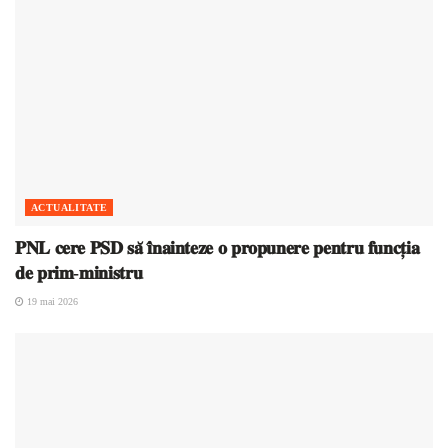
ACTUALITATE
𝐏𝐍𝐋 𝐜𝐞𝐫𝐞 𝐏𝐒𝐃 𝐬𝐚̆ 𝐢̂𝐧𝐚𝐢𝐧𝐭𝐞𝐳𝐞 𝐨 𝐩𝐫𝐨𝐩𝐮𝐧𝐞𝐫𝐞 𝐩𝐞𝐧𝐭𝐫𝐮 𝐟𝐮𝐧𝐜𝐭̦𝐢𝐚
𝐝𝐞 𝐩𝐫𝐢𝐦-𝐦𝐢𝐧𝐢𝐬𝐭𝐫𝐮
19 mai 2026