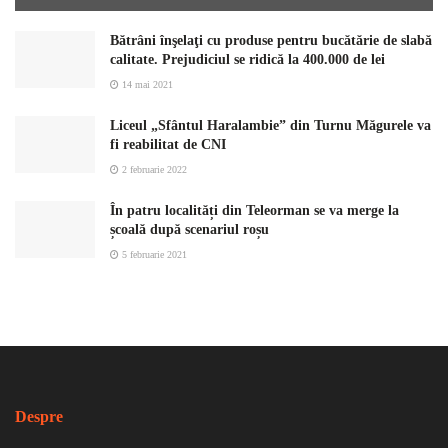
Bătrâni înşelaţi cu produse pentru bucătărie de slabă
calitate. Prejudiciul se ridică la 400.000 de lei
14 mai 2021
Liceul „Sfântul Haralambie” din Turnu Măgurele va
fi reabilitat de CNI
2 februarie 2022
În patru localități din Teleorman se va merge la
școală după scenariul roșu
5 februarie 2021
Despre