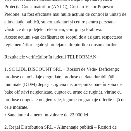
Protecția Consumatorilor (ANPC), Cristian Victor Popescu
Piedone, au fost efectuate mai multe acțiuni de control la unități de
alimentație publică, supermarketuri și centre pentru persoane
vârstnice din județele Teleorman, Giurgiu și Prahova.
Aceste acțiuni s-au desfășurat cu scopul de a asigura respectarea
reglementărilor legale și protejarea drepturilor consumatorilor.
Rezultatele verificărilor în județul TELEORMAN:
1. SC LIDL DISCOUNT SRL – Roșiori de Vede• Deficiențe:
produse cu ambalaje degradate, produse cu data durabilității
minimale (DDM) depășită, igienă necorespunzătoare în zona de
bake off (tăvi neigienizate, cuptor cu urme de rugină), vitrine cu
produse congelate neigienizate, legume cu gramaje diferite față de
cele indicate.
• Sancțiuni: 4 amenzi în valoare de 22.000 lei.
2. Regal Distribution SRL – Alimentație publică – Roșiori de