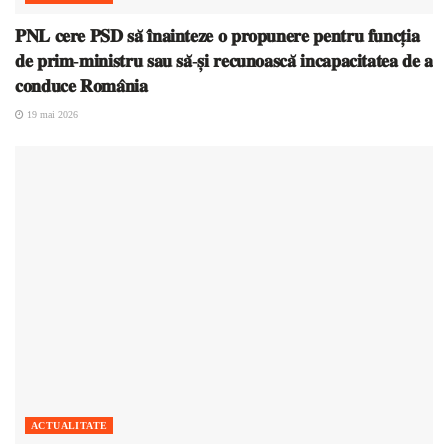
𝐏𝐍𝐋 𝐜𝐞𝐫𝐞 𝐏𝐒𝐃 𝐬𝐚̆ 𝐢̂𝐧𝐚𝐢𝐧𝐭𝐞𝐳𝐞 𝐨 𝐩𝐫𝐨𝐩𝐮𝐧𝐞𝐫𝐞 𝐩𝐞𝐧𝐭𝐫𝐮 𝐟𝐮𝐧𝐜𝐭̦𝐢𝐚
𝐝𝐞 𝐩𝐫𝐢𝐦-𝐦𝐢𝐧𝐢𝐬𝐭𝐫𝐮 𝐬𝐚𝐮 𝐬𝐚̆-𝐬̦𝐢 𝐫𝐞𝐜𝐮𝐧𝐨𝐚𝐬𝐜𝐚̆ 𝐢𝐧𝐜𝐚𝐩𝐚𝐜𝐢𝐭𝐚𝐭𝐞𝐚 𝐝𝐞 𝐚
𝐜𝐨𝐧𝐝𝐮𝐜𝐞 𝐑𝐨𝐦𝐚̂𝐧𝐢𝐚
19 mai 2026
ACTUALITATE