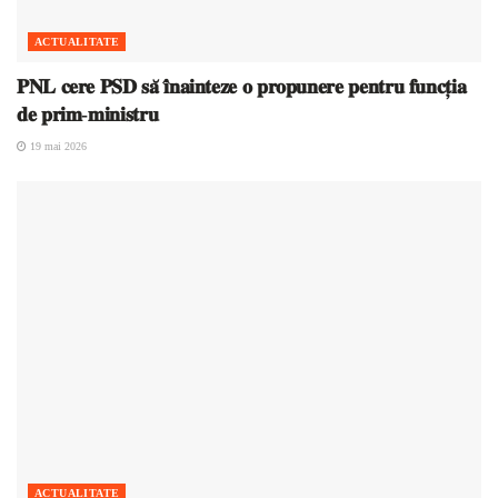
ACTUALITATE
𝐏𝐍𝐋 𝐜𝐞𝐫𝐞 𝐏𝐒𝐃 𝐬𝐚̆ 𝐢̂𝐧𝐚𝐢𝐧𝐭𝐞𝐳𝐞 𝐨 𝐩𝐫𝐨𝐩𝐮𝐧𝐞𝐫𝐞 𝐩𝐞𝐧𝐭𝐫𝐮 𝐟𝐮𝐧𝐜𝐭̦𝐢𝐚
𝐝𝐞 𝐩𝐫𝐢𝐦-𝐦𝐢𝐧𝐢𝐬𝐭𝐫𝐮
19 mai 2026
ACTUALITATE