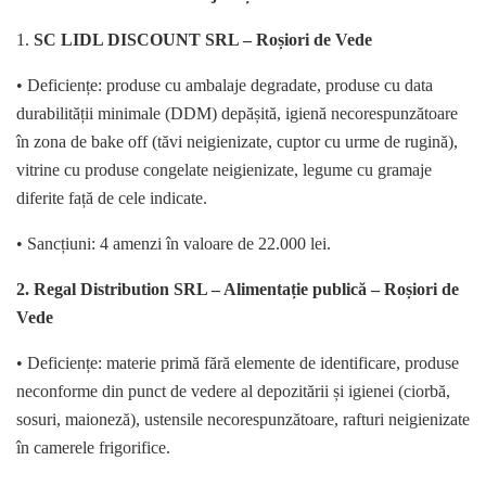
1.
SC LIDL DISCOUNT SRL – Roșiori de Vede
• Deficiențe: produse cu ambalaje degradate, produse cu data
durabilității minimale (DDM) depășită, igienă necorespunzătoare
în zona de bake off (tăvi neigienizate, cuptor cu urme de rugină),
vitrine cu produse congelate neigienizate, legume cu gramaje
diferite față de cele indicate.
• Sancțiuni: 4 amenzi în valoare de 22.000 lei.
2. Regal Distribution SRL – Alimentație publică – Roșiori de
Vede
• Deficiențe: materie primă fără elemente de identificare, produse
neconforme din punct de vedere al depozitării și igienei (ciorbă,
sosuri, maioneză), ustensile necorespunzătoare, rafturi neigienizate
în camerele frigorifice.