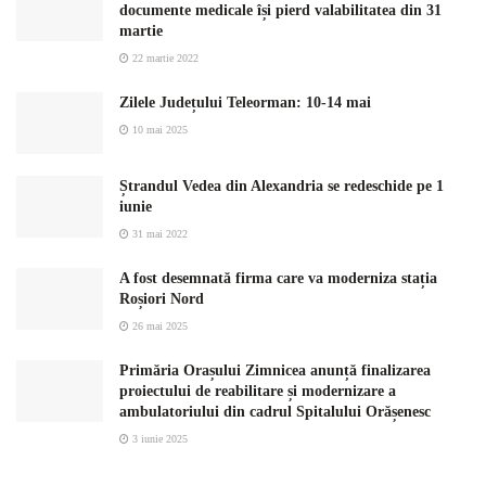
documente medicale își pierd valabilitatea din 31
martie
22 martie 2022
Zilele Județului Teleorman: 10-14 mai
10 mai 2025
Ștrandul Vedea din Alexandria se redeschide pe 1
iunie
31 mai 2022
A fost desemnată firma care va moderniza stația
Roșiori Nord
26 mai 2025
Primăria Orașului Zimnicea anunță finalizarea
proiectului de reabilitare și modernizare a
ambulatoriului din cadrul Spitalului Orășenesc
3 iunie 2025