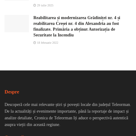
29 iulie 2025
Reabilitarea și modernizarea Grădiniței nr. 4 și
reabilitarea Creșei nr. 4 din Alexandria au fost
finalizate. Primăria a obținut Autorizația de
Securitate la Incendiu
18 februarie 2022
Despre
Descoperă cele mai relevante știri și povești locale din județul Teleorman.
De la actualități și evenimente importante, până la reportaje de impact și
analize detaliate, Cronica de Teleorman îți aduce o perspectivă autentică
asupra vieții din această regiune.