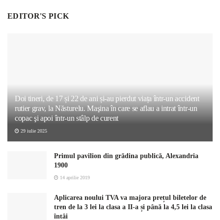
EDITOR'S PICK
Doi tineri, de 17 și 22 de ani și-au pierdut viața într-un accident
rutier grav, la Năsturelu. Maşina în care se aflau a intrat într-un
copac şi apoi într-un stâlp de curent
29 iulie 2025
Primul pavilion din grădina publică, Alexandria
1900
14 aprilie 2019
Aplicarea noului TVA va majora prețul biletelor de
tren de la 3 lei la clasa a II-a și până la 4,5 lei la clasa
întâi