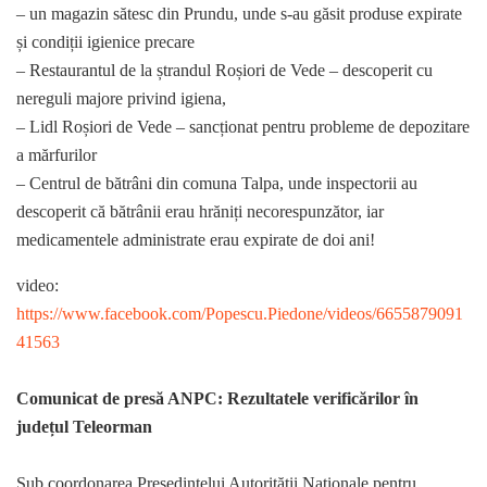
– un magazin sătesc din Prundu, unde s-au găsit produse expirate
și condiții igienice precare
– Restaurantul de la ștrandul Roșiori de Vede – descoperit cu
nereguli majore privind igiena,
– Lidl Roșiori de Vede – sancționat pentru probleme de depozitare
a mărfurilor
– Centrul de bătrâni din comuna Talpa, unde inspectorii au
descoperit că bătrânii erau hrăniți necorespunzător, iar
medicamentele administrate erau expirate de doi ani!
video:
https://www.facebook.com/Popescu.Piedone/videos/6655879091
41563
Comunicat de presă ANPC: Rezultatele verificărilor în
județul Teleorman
Sub coordonarea Președintelui Autorității Naționale pentru