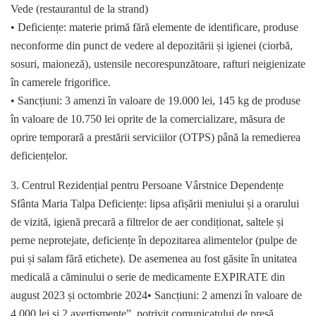
Vede (restaurantul de la strand)
• Deficiențe: materie primă fără elemente de identificare, produse
neconforme din punct de vedere al depozitării și igienei (ciorbă,
sosuri, maioneză), ustensile necorespunzătoare, rafturi neigienizate
în camerele frigorifice.
• Sancțiuni: 3 amenzi în valoare de 19.000 lei, 145 kg de produse
în valoare de 10.750 lei oprite de la comercializare, măsura de
oprire temporară a prestării serviciilor (OTPS) până la remedierea
deficiențelor.
3. Centrul Rezidențial pentru Persoane Vârstnice Dependențe
Sfânta Maria Talpa Deficiențe: lipsa afișării meniului și a orarului
de vizită, igienă precară a filtrelor de aer condiționat, saltele și
perne neprotejate, deficiențe în depozitarea alimentelor (pulpe de
pui și salam fără etichete). De asemenea au fost găsite în unitatea
medicală a căminului o serie de medicamente EXPIRATE din
august 2023 și octombrie 2024• Sancțiuni: 2 amenzi în valoare de
4.000 lei și 2 avertismente”, potrivit comunicatului de presă