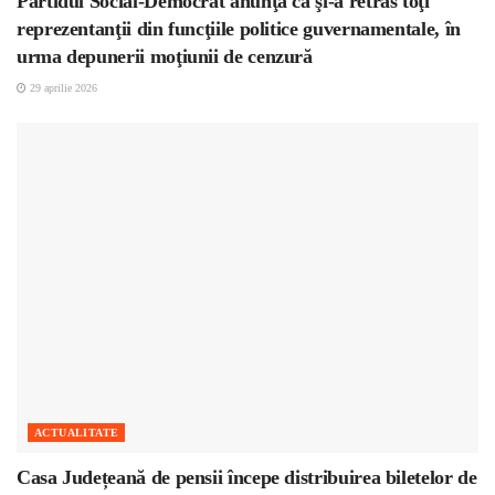
Partidul Social-Democrat anunţă că şi-a retras toţi
reprezentanţii din funcţiile politice guvernamentale, în
urma depunerii moţiunii de cenzură
29 aprilie 2026
ACTUALITATE
Casa Județeană de pensii începe distribuirea biletelor de