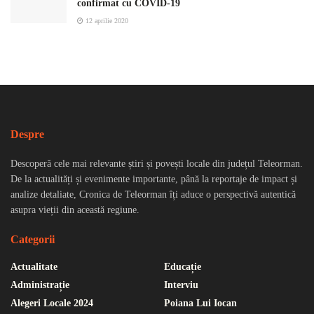
confirmat cu COVID-19
12 aprilie 2020
Despre
Descoperă cele mai relevante știri și povești locale din județul Teleorman.
De la actualități și evenimente importante, până la reportaje de impact și
analize detaliate, Cronica de Teleorman îți aduce o perspectivă autentică
asupra vieții din această regiune.
Categorii
Actualitate
Educație
Administrație
Interviu
Alegeri Locale 2024
Poiana Lui Iocan