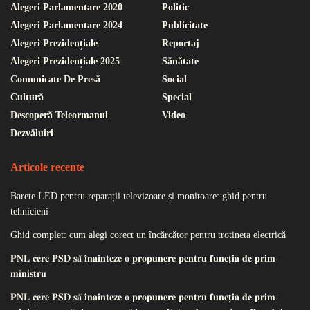
Alegeri Parlamentare 2020
Politic
Alegeri Parlamentare 2024
Publicitate
Alegeri Prezidențiale
Reportaj
Alegeri Prezidențiale 2025
Sănătate
Comunicate De Presă
Social
Cultură
Special
Descoperă Teleormanul
Video
Dezvăluiri
Articole recente
Barete LED pentru reparații televizoare și monitoare: ghid pentru
tehnicieni
Ghid complet: cum alegi corect un încărcător pentru trotineta electrică
𝐏𝐍𝐋 𝐜𝐞𝐫𝐞 𝐏𝐒𝐃 𝐬𝐚̆ 𝐢̂𝐧𝐚𝐢𝐧𝐭𝐞𝐳𝐞 𝐨 𝐩𝐫𝐨𝐩𝐮𝐧𝐞𝐫𝐞 𝐩𝐞𝐧𝐭𝐫𝐮 𝐟𝐮𝐧𝐜𝐭̦𝐢𝐚 𝐝𝐞 𝐩𝐫𝐢𝐦-
𝐦𝐢𝐧𝐢𝐬𝐭𝐫𝐮
𝐏𝐍𝐋 𝐜𝐞𝐫𝐞 𝐏𝐒𝐃 𝐬𝐚̆ 𝐢̂𝐧𝐚𝐢𝐧𝐭𝐞𝐳𝐞 𝐨 𝐩𝐫𝐨𝐩𝐮𝐧𝐞𝐫𝐞 𝐩𝐞𝐧𝐭𝐫𝐮 𝐟𝐮𝐧𝐜𝐭̦𝐢𝐚 𝐝𝐞 𝐩𝐫𝐢𝐦-