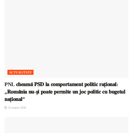
ACTUALITATE
PNL 𝐜𝐡𝐞𝐚𝐦𝐚̆ 𝐏𝐒𝐃 𝐥𝐚 𝐜𝐨𝐦𝐩𝐨𝐫𝐭𝐚𝐦𝐞𝐧𝐭 𝐩𝐨𝐥𝐢𝐭𝐢𝐜 𝐫𝐚𝐭̦𝐢𝐨𝐧𝐚𝐥:
„𝐑𝐨𝐦𝐚̂𝐧𝐢𝐚 𝐧𝐮-𝐬̦𝐢 𝐩𝐨𝐚𝐭𝐞 𝐩𝐞𝐫𝐦𝐢𝐭𝐞 𝐮𝐧 𝐣𝐨𝐜 𝐩𝐨𝐥𝐢𝐭𝐢𝐜 𝐜𝐮 𝐛𝐮𝐠𝐞𝐭𝐮𝐥
𝐧𝐚𝐭̦𝐢𝐨𝐧𝐚𝐥”
19 martie 2026