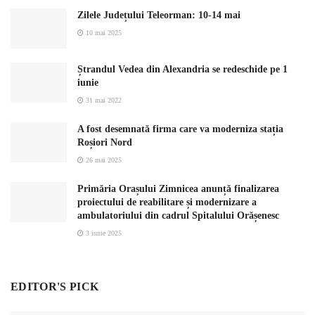
Zilele Județului Teleorman: 10-14 mai
10 mai 2025
Ștrandul Vedea din Alexandria se redeschide pe 1
iunie
31 mai 2022
A fost desemnată firma care va moderniza stația
Roșiori Nord
26 mai 2025
Primăria Orașului Zimnicea anunță finalizarea
proiectului de reabilitare și modernizare a
ambulatoriului din cadrul Spitalului Orășenesc
3 iunie 2025
EDITOR'S PICK