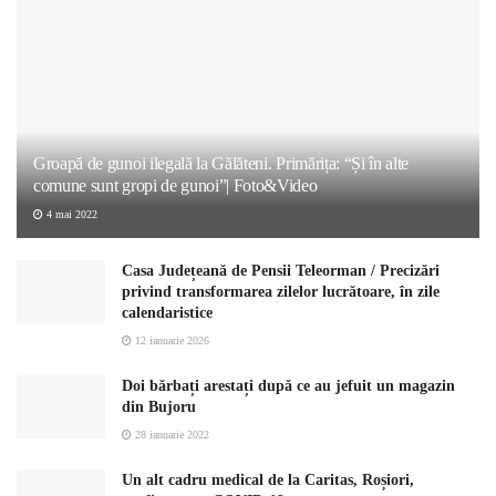
Groapă de gunoi ilegală la Gălăteni. Primărița: “Și în alte
comune sunt gropi de gunoi”| Foto&Video
4 mai 2022
Casa Județeană de Pensii Teleorman / Precizări
privind transformarea zilelor lucrătoare, în zile
calendaristice
12 ianuarie 2026
Doi bărbați arestați după ce au jefuit un magazin
din Bujoru
28 ianuarie 2022
Un alt cadru medical de la Caritas, Roșiori,