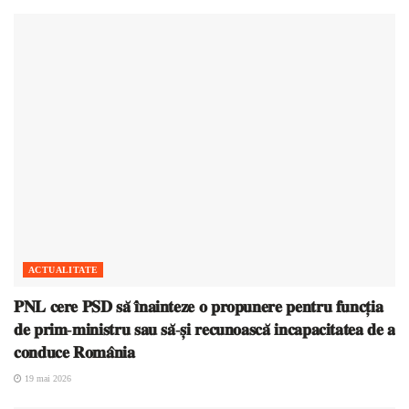
ACTUALITATE
𝐏𝐍𝐋 𝐜𝐞𝐫𝐞 𝐏𝐒𝐃 𝐬𝐚̆ 𝐢̂𝐧𝐚𝐢𝐧𝐭𝐞𝐳𝐞 𝐨 𝐩𝐫𝐨𝐩𝐮𝐧𝐞𝐫𝐞 𝐩𝐞𝐧𝐭𝐫𝐮 𝐟𝐮𝐧𝐜𝐭̦𝐢𝐚
𝐝𝐞 𝐩𝐫𝐢𝐦-𝐦𝐢𝐧𝐢𝐬𝐭𝐫𝐮 𝐬𝐚𝐮 𝐬𝐚̆-𝐬̦𝐢 𝐫𝐞𝐜𝐮𝐧𝐨𝐚𝐬𝐜𝐚̆ 𝐢𝐧𝐜𝐚𝐩𝐚𝐜𝐢𝐭𝐚𝐭𝐞𝐚 𝐝𝐞 𝐚
𝐜𝐨𝐧𝐝𝐮𝐜𝐞 𝐑𝐨𝐦𝐚̂𝐧𝐢𝐚
19 mai 2026