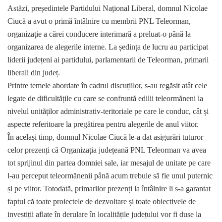
Astăzi, președintele Partidului Național Liberal, domnul Nicolae
Ciucă a avut o primă întâlnire cu membrii PNL Teleorman,
organizație a cărei conducere interimară a preluat-o până la
organizarea de alegerile interne. La ședința de lucru au participat
liderii județeni ai partidului, parlamentarii de Teleorman, primarii
liberali din județ.
Printre temele abordate în cadrul discuțiilor, s-au regăsit atât cele
legate de dificultățile cu care se confruntă edilii teleormăneni la
nivelul unităților administrativ-teritoriale pe care le conduc, cât și
aspecte referitoare la pregătirea pentru alegerile de anul viitor.
În același timp, domnul Nicolae Ciucă le-a dat asigurări tuturor
celor prezenți că Organizația județeană PNL Teleorman va avea
tot sprijinul din partea domniei sale, iar mesajul de unitate pe care
l-au perceput teleormănenii până acum trebuie să fie unul puternic
și pe viitor. Totodată, primarilor prezenți la întâlnire li s-a garantat
faptul că toate proiectele de dezvoltare și toate obiectivele de
investiții aflate în derulare în localitățile județului vor fi duse la