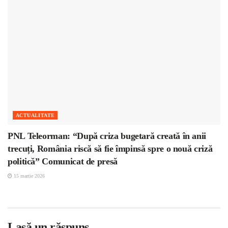
ACTUALITATE
PNL Teleorman: “După criza bugetară creată în anii
trecuți, România riscă să fie împinsă spre o nouă criză
politică” Comunicat de presă
15 martie 2026
Lasă un răspuns