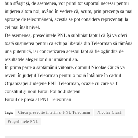
bun sfârșit și, de asemenea, vor primi tot suportul necesar pentru
inițierea altora noi, având în vedere că, acum, prin prezența sa mai
aproape de teleormăneni, aceștia se pot considera reprezentați la
cel mai înalt nivel.
De asemenea, președintele PNL a subliniat faptul că își va oferi
toată susținerea pentru ca echipa liberală din Teleorman să rămână
una puternică, iar concretizarea acestui fapt să fie oglindită de
rezultatele alegerilor din următorul an.
În prima parte a săptămânii viitoare, domnul Nicolae Ciucă va
reveni în județul Teleorman pentru o nouă întâlnire în cadrul
Organizației Județene PNL Teleorman, ocazie cu care va fi
constituit și noul Birou Politic Județean.
Biroul de presă al PNL Teleorman
Tags:
Ciuca presedite interimar PNL Teleorman
Nicolae Ciucă
Președintele PNL