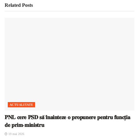
Related
Posts
ACTUALITATE
𝐏𝐍𝐋 𝐜𝐞𝐫𝐞 𝐏𝐒𝐃 𝐬𝐚̆ 𝐢̂𝐧𝐚𝐢𝐧𝐭𝐞𝐳𝐞 𝐨 𝐩𝐫𝐨𝐩𝐮𝐧𝐞𝐫𝐞 𝐩𝐞𝐧𝐭𝐫𝐮 𝐟𝐮𝐧𝐜𝐭̦𝐢𝐚
𝐝𝐞 𝐩𝐫𝐢𝐦-𝐦𝐢𝐧𝐢𝐬𝐭𝐫𝐮
19 mai 2026