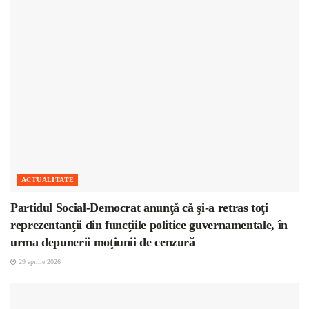
ACTUALITATE
Partidul Social-Democrat anunţă că şi-a retras toţi
reprezentanţii din funcţiile politice guvernamentale, în
urma depunerii moţiunii de cenzură
29 aprilie 2026