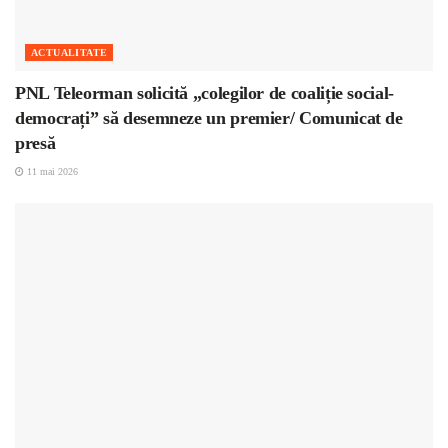
ACTUALITATE
PNL Teleorman solicită „colegilor de coaliție social-
democrați” să desemneze un premier/ Comunicat de
presă
11 mai 2026