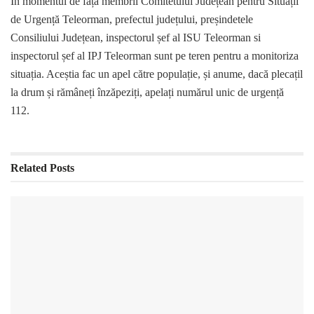
În momentul de față membrii Comitetului Județean pentru Situații
de Urgență Teleorman, prefectul județului, preșindetele
Consiliului Județean, inspectorul șef al ISU Teleorman si
inspectorul șef al IPJ Teleorman sunt pe teren pentru a monitoriza
situația. Aceștia fac un apel către populație, și anume, dacă plecațil
la drum și rămâneți înzăpeziți, apelați numărul unic de urgență
112.
Related
Posts