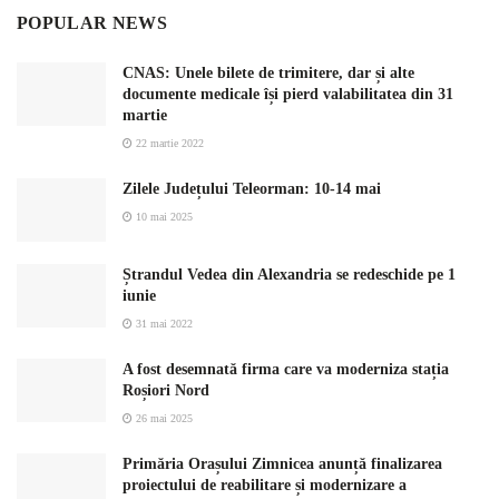
POPULAR NEWS
CNAS: Unele bilete de trimitere, dar și alte
documente medicale își pierd valabilitatea din 31
martie
22 martie 2022
Zilele Județului Teleorman: 10-14 mai
10 mai 2025
Ștrandul Vedea din Alexandria se redeschide pe 1
iunie
31 mai 2022
A fost desemnată firma care va moderniza stația
Roșiori Nord
26 mai 2025
Primăria Orașului Zimnicea anunță finalizarea
proiectului de reabilitare și modernizare a