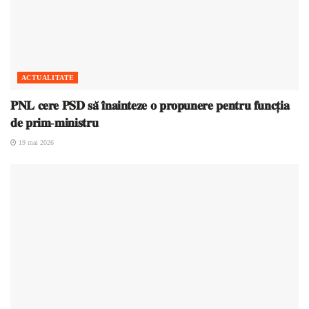
ACTUALITATE
𝐏𝐍𝐋 𝐜𝐞𝐫𝐞 𝐏𝐒𝐃 𝐬𝐚̆ 𝐢̂𝐧𝐚𝐢𝐧𝐭𝐞𝐳𝐞 𝐨 𝐩𝐫𝐨𝐩𝐮𝐧𝐞𝐫𝐞 𝐩𝐞𝐧𝐭𝐫𝐮 𝐟𝐮𝐧𝐜𝐭̦𝐢𝐚
𝐝𝐞 𝐩𝐫𝐢𝐦-𝐦𝐢𝐧𝐢𝐬𝐭𝐫𝐮
19 mai 2026