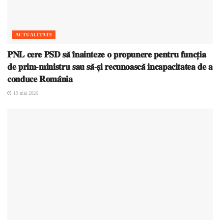
ACTUALITATE
𝐏𝐍𝐋 𝐜𝐞𝐫𝐞 𝐏𝐒𝐃 𝐬𝐚̆ 𝐢̂𝐧𝐚𝐢𝐧𝐭𝐞𝐳𝐞 𝐨 𝐩𝐫𝐨𝐩𝐮𝐧𝐞𝐫𝐞 𝐩𝐞𝐧𝐭𝐫𝐮 𝐟𝐮𝐧𝐜𝐭̦𝐢𝐚
𝐝𝐞 𝐩𝐫𝐢𝐦-𝐦𝐢𝐧𝐢𝐬𝐭𝐫𝐮 𝐬𝐚𝐮 𝐬𝐚̆-𝐬̦𝐢 𝐫𝐞𝐜𝐮𝐧𝐨𝐚𝐬𝐜𝐚̆ 𝐢𝐧𝐜𝐚𝐩𝐚𝐜𝐢𝐭𝐚𝐭𝐞𝐚 𝐝𝐞 𝐚
𝐜𝐨𝐧𝐝𝐮𝐜𝐞 𝐑𝐨𝐦𝐚̂𝐧𝐢𝐚
19 mai 2026