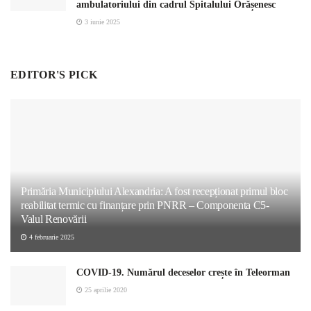
ambulatoriului din cadrul Spitalului Orășenesc
3 iunie 2025
EDITOR'S PICK
Primăria Municipiului Alexandria: A fost recepționat primul bloc
reabilitat termic cu finanțare prin PNRR – Componenta C5-
Valul Renovării
4 februarie 2025
COVID-19. Numărul deceselor crește în Teleorman
25 aprilie 2020