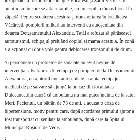
înzăpezite, a fost între localitățile Văcărești și Satul Vechi. Un
autoturism în care se afla o familie, cu un copil, a rămas blocat în
zăpadă. Pentru scoaterea acestora și transportarea în localitatea
Văcărești, pompierii militari au intervenit cu autoșenilata din
dotarea Detașamentului Alexandria. Tatăl a refuzat să părăsească
autoturismul, echipajul preluând copilul și mama acestuia. În zonă
s-a acționat cu două vole pentru deblocarea tronsonului de drum.
Și persoanele cu probleme de sănătate au avut nevoie de
intervenția salvatorior. Un echipaj de pompieri de la Detașamentul
Alexandria, cu ajutorul unei autoșenilate, a ajutat echipajul
medical de pe salvare să ajungă la un caz din localitatea
Dulceanca,din cauză că ambulanța nu mai putea înainta de la satul
Meri. Pacientul, un bătrân de 73 de ani, a acuzat o criza de
hipertensiune, motiv pentru care, după acordarea primului ajutor a
fost transportat cu șenilata la ambulanța, după care la Spitalul
Municipal Roșiorii de Vede.