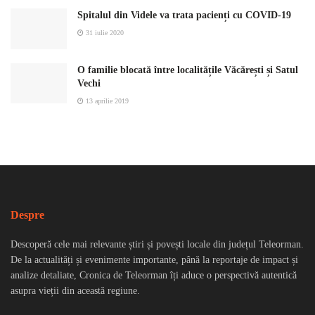
Spitalul din Videle va trata pacienți cu COVID-19
31 iulie 2020
O familie blocată între localitățile Văcărești și Satul
Vechi
13 aprilie 2019
Despre
Descoperă cele mai relevante știri și povești locale din județul Teleorman.
De la actualități și evenimente importante, până la reportaje de impact și
analize detaliate, Cronica de Teleorman îți aduce o perspectivă autentică
asupra vieții din această regiune.