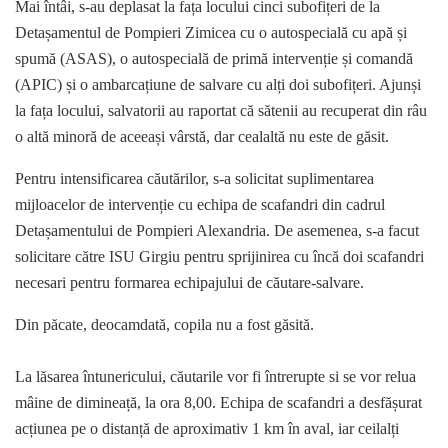
Mai întâi, s-au deplasat la fața locului cinci subofițeri de la
Detașamentul de Pompieri Zimicea cu o autospecială cu apă și
spumă (ASAS), o autospecială de primă intervenție și comandă
(APIC) și o ambarcațiune de salvare cu alți doi subofițeri. Ajunși
la fața locului, salvatorii au raportat că sătenii au recuperat din râu
o altă minoră de aceeași vârstă, dar cealaltă nu este de găsit.
Pentru intensificarea căutărilor, s-a solicitat suplimentarea
mijloacelor de intervenție cu echipa de scafandri din cadrul
Detașamentului de Pompieri Alexandria. De asemenea, s-a facut
solicitare către ISU Girgiu pentru sprijinirea cu încă doi scafandri
necesari pentru formarea echipajului de căutare-salvare.
Din păcate, deocamdată, copila nu a fost găsită.
La lăsarea întunericului, căutarile vor fi întrerupte si se vor relua
mâine de dimineață, la ora 8,00. Echipa de scafandri a desfășurat
acțiunea pe o distanță de aproximativ 1 km în aval, iar ceilalți