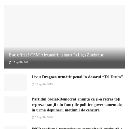
Este oficial! CSM Alexandria a intrat în Liga Zimbrilor
17 aprilie 2021
Liviu Dragnea urmărit penal în dosarul “Tel Drum”
13 aprilie 2019
Partidul Social-Democrat anunţă că şi-a retras toţi
reprezentanţii din funcţiile politice guvernamentale,
în urma depunerii moţiunii de cenzură
29 aprilie 2026