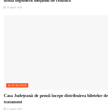
urma depunerii moţiunii de cenzură
29 aprilie 2026
ACTUALITATE
Casa Județeană de pensii începe distribuirea biletelor de
tratament
23 aprilie 2026