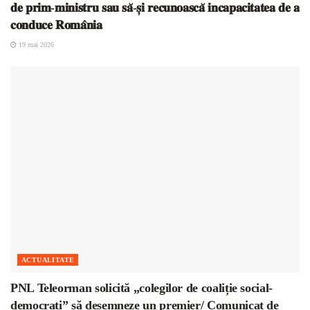
𝐝𝐞 𝐩𝐫𝐢𝐦-𝐦𝐢𝐧𝐢𝐬𝐭𝐫𝐮 𝐬𝐚𝐮 𝐬𝐚̆-𝐬̦𝐢 𝐫𝐞𝐜𝐮𝐧𝐨𝐚𝐬𝐜𝐚̆ 𝐢𝐧𝐜𝐚𝐩𝐚𝐜𝐢𝐭𝐚𝐭𝐞𝐚 𝐝𝐞 𝐚
𝐜𝐨𝐧𝐝𝐮𝐜𝐞 𝐑𝐨𝐦𝐚̂𝐧𝐢𝐚
19 mai 2026
ACTUALITATE
PNL Teleorman solicită „colegilor de coaliție social-
democrați” să desemneze un premier/ Comunicat de