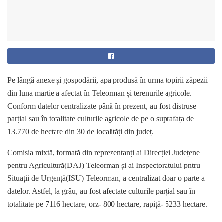
Pe lângă anexe și gospodării, apa produsă în urma topirii zăpezii
din luna martie a afectat în Teleorman și terenurile agricole.
Conform datelor centralizate până în prezent, au fost distruse
parțial sau în totalitate culturile agricole de pe o suprafața de
13.770 de hectare din 30 de localități din județ.
Comisia mixtă, formată din reprezentanți ai Direcției Județene
pentru Agricultură(DAJ) Teleorman și ai Inspectoratului pntru
Situații de Urgență(ISU) Teleorman, a centralizat doar o parte a
datelor. Astfel, la grâu, au fost afectate culturile parțial sau în
totalitate pe 7116 hectare, orz- 800 hectare, rapiță- 5233 hectare.