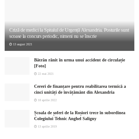
Criză de medici la Spitalul de Urgență Alexandria. Posturile sunt
scoase la concurs periodic, nimeni nu se înscrie
13 august 2021
Bătrân rănit în urma unui accident de circulație
[Foto]
22 mai 2021
Cereri de finanțare pentru reabilitarea termică a
cinci unități de învățământ din Alexandria
18 aprilie 2022
Școala de șoferi de la Roșiori trece în subordinea
Colegiului Tehnic Anghel Saligny
13 aprilie 2019