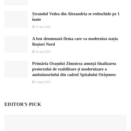
Ștrandul Vedea din Alexandria se redeschide pe 1
iunie
31 mai 2022
A fost desemnată firma care va moderniza stația
Roșiori Nord
26 mai 2025
Primăria Orașului Zimnicea anunță finalizarea
proiectului de reabilitare și modernizare a
ambulatoriului din cadrul Spitalului Orășenesc
3 iunie 2025
EDITOR'S PICK