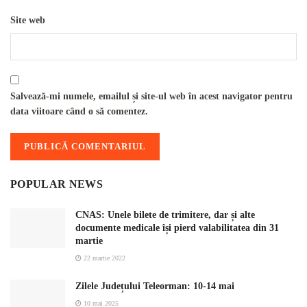
Site web
Salvează-mi numele, emailul și site-ul web în acest navigator pentru
data viitoare când o să comentez.
POPULAR NEWS
CNAS: Unele bilete de trimitere, dar și alte
documente medicale își pierd valabilitatea din 31
martie
22 martie 2022
Zilele Județului Teleorman: 10-14 mai
10 mai 2025