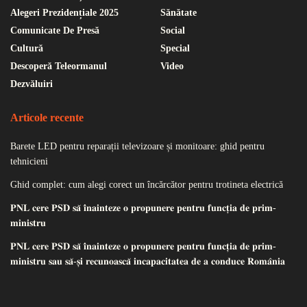
Alegeri Prezidențiale 2025
Sănătate
Comunicate De Presă
Social
Cultură
Special
Descoperă Teleormanul
Video
Dezvăluiri
Articole recente
Barete LED pentru reparații televizoare și monitoare: ghid pentru
tehnicieni
Ghid complet: cum alegi corect un încărcător pentru trotineta electrică
𝐏𝐍𝐋 𝐜𝐞𝐫𝐞 𝐏𝐒𝐃 𝐬𝐚̆ 𝐢̂𝐧𝐚𝐢𝐧𝐭𝐞𝐳𝐞 𝐨 𝐩𝐫𝐨𝐩𝐮𝐧𝐞𝐫𝐞 𝐩𝐞𝐧𝐭𝐫𝐮 𝐟𝐮𝐧𝐜𝐭̦𝐢𝐚 𝐝𝐞 𝐩𝐫𝐢𝐦-
𝐦𝐢𝐧𝐢𝐬𝐭𝐫𝐮
𝐏𝐍𝐋 𝐜𝐞𝐫𝐞 𝐏𝐒𝐃 𝐬𝐚̆ 𝐢̂𝐧𝐚𝐢𝐧𝐭𝐞𝐳𝐞 𝐨 𝐩𝐫𝐨𝐩𝐮𝐧𝐞𝐫𝐞 𝐩𝐞𝐧𝐭𝐫𝐮 𝐟𝐮𝐧𝐜𝐭̦𝐢𝐚 𝐝𝐞 𝐩𝐫𝐢𝐦-
𝐦𝐢𝐧𝐢𝐬𝐭𝐫𝐮 𝐬𝐚𝐮 𝐬𝐚̆-𝐬̦𝐢 𝐫𝐞𝐜𝐮𝐧𝐨𝐚𝐬𝐜𝐚̆ 𝐢𝐧𝐜𝐚𝐩𝐚𝐜𝐢𝐭𝐚𝐭𝐞𝐚 𝐝𝐞 𝐚 𝐜𝐨𝐧𝐝𝐮𝐜𝐞 𝐑𝐨𝐦𝐚̂𝐧𝐢𝐚