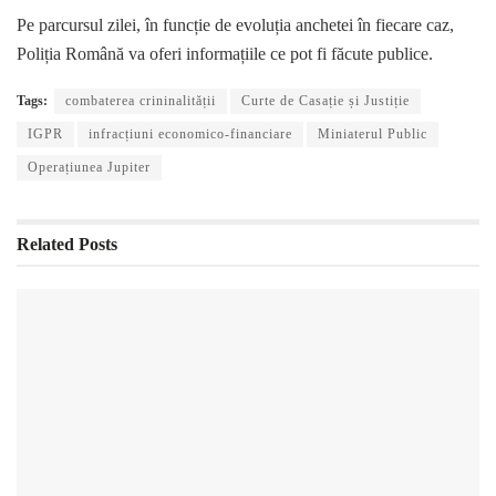
Pe parcursul zilei, în funcție de evoluția anchetei în fiecare caz,
Poliția Română va oferi informațiile ce pot fi făcute publice.
Tags:
combaterea crininalității
Curte de Casație și Justiție
IGPR
infracțiuni economico-financiare
Miniaterul Public
Operațiunea Jupiter
Related
Posts