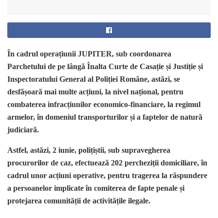
În cadrul operațiunii JUPITER, sub coordonarea
Parchetului de pe lângă Înalta Curte de Casație și Justiție și
Inspectoratului General al Poliției Române, astăzi, se
desfășoară mai multe acțiuni, la nivel național, pentru
combaterea infracțiunilor economico-financiare, la regimul
armelor, în domeniul transporturilor și a faptelor de natură
judiciară.
Astfel, astăzi, 2 iunie, polițiștii, sub supravegherea
procurorilor de caz, efectuează 202 percheziții domiciliare, în
cadrul unor acțiuni operative, pentru tragerea la răspundere
a persoanelor implicate în comiterea de fapte penale și
protejarea comunității de activitățile ilegale.