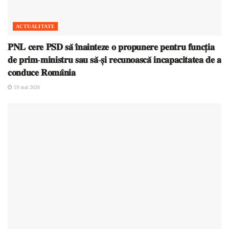
ACTUALITATE
𝐏𝐍𝐋 𝐜𝐞𝐫𝐞 𝐏𝐒𝐃 𝐬𝐚̆ 𝐢̂𝐧𝐚𝐢𝐧𝐭𝐞𝐳𝐞 𝐨 𝐩𝐫𝐨𝐩𝐮𝐧𝐞𝐫𝐞 𝐩𝐞𝐧𝐭𝐫𝐮 𝐟𝐮𝐧𝐜𝐭̦𝐢𝐚
𝐝𝐞 𝐩𝐫𝐢𝐦-𝐦𝐢𝐧𝐢𝐬𝐭𝐫𝐮 𝐬𝐚𝐮 𝐬𝐚̆-𝐬̦𝐢 𝐫𝐞𝐜𝐮𝐧𝐨𝐚𝐬𝐜𝐚̆ 𝐢𝐧𝐜𝐚𝐩𝐚𝐜𝐢𝐭𝐚𝐭𝐞𝐚 𝐝𝐞 𝐚
𝐜𝐨𝐧𝐝𝐮𝐜𝐞 𝐑𝐨𝐦𝐚̂𝐧𝐢𝐚
19 mai 2026