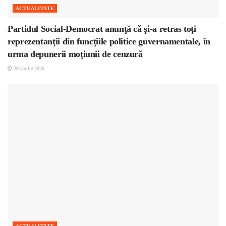
ACTUALITATE
Partidul Social-Democrat anunţă că şi-a retras toţi
reprezentanţii din funcţiile politice guvernamentale, în
urma depunerii moţiunii de cenzură
29 aprilie 2026
ACTUALITATE