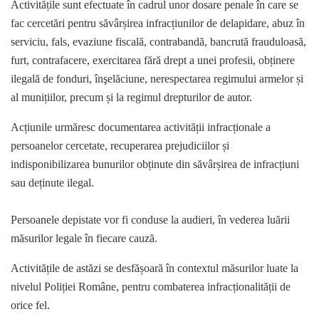
Activitățile sunt efectuate în cadrul unor dosare penale în care se
fac cercetări pentru săvârșirea infracțiunilor de delapidare, abuz în
serviciu, fals, evaziune fiscală, contrabandă, bancrută frauduloasă,
furt, contrafacere, exercitarea fără drept a unei profesii, obținere
ilegală de fonduri, înşelăciune, nerespectarea regimului armelor și
al munițiilor, precum și la regimul drepturilor de autor.
Acțiunile urmăresc documentarea activității infracționale a
persoanelor cercetate, recuperarea prejudiciilor și
indisponibilizarea bunurilor obținute din săvârșirea de infracțiuni
sau deținute ilegal.
Persoanele depistate vor fi conduse la audieri, în vederea luării
măsurilor legale în fiecare cauză.
Activitățile de astăzi se desfășoară în contextul măsurilor luate la
nivelul Poliției Române, pentru combaterea infracționalității de
orice fel.