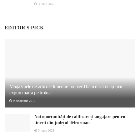
3 iunie 2025
EDITOR'S PICK
Magazinele de articole funerare nu pierd bani dacă nu-și mai
expun marfa pe trotuar
9 octombrie 2019
Noi oportunități de calificare și angajare pentru
tinerii din județul Teleorman
3 iunie 2025