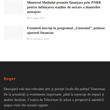
Ministrul Mediului promite finanțare prin PNRR
pentru înființarea stațiilor de sortare a deșeurilor
menajere
31 martie 2021
Fermierii înscrişi în programul „Usturoiul”, primesc
ajutorul financiar
24 octombrie 2019
Despre
Descoperă cele mai relevante știri și povești locale din județul Teleorman.
De la actualități și evenimente importante, până la reportaje de impact și
analize detaliate, Cronica de Teleorman îți aduce o perspectivă autentică
asupra vieții din această regiune.