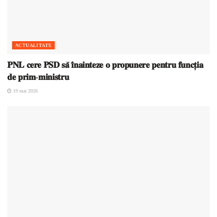
ACTUALITATE
𝐏𝐍𝐋 𝐜𝐞𝐫𝐞 𝐏𝐒𝐃 𝐬𝐚̆ 𝐢̂𝐧𝐚𝐢𝐧𝐭𝐞𝐳𝐞 𝐨 𝐩𝐫𝐨𝐩𝐮𝐧𝐞𝐫𝐞 𝐩𝐞𝐧𝐭𝐫𝐮 𝐟𝐮𝐧𝐜𝐭̦𝐢𝐚
𝐝𝐞 𝐩𝐫𝐢𝐦-𝐦𝐢𝐧𝐢𝐬𝐭𝐫𝐮
19 mai 2026