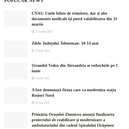
POPULAR NEWS
CNAS: Unele bilete de trimitere, dar și alte
documente medicale își pierd valabilitatea din 31
martie
22 martie 2022
Zilele Județului Teleorman: 10-14 mai
10 mai 2025
Ștrandul Vedea din Alexandria se redeschide pe 1
iunie
31 mai 2022
A fost desemnată firma care va moderniza stația
Roșiori Nord
26 mai 2025
Primăria Orașului Zimnicea anunță finalizarea
proiectului de reabilitare și modernizare a
ambulatoriului din cadrul Spitalului Orășenesc