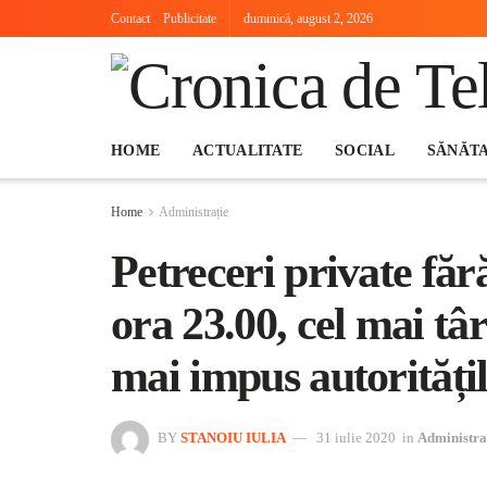
Contact
Publicitate
duminică, august 2, 2026
HOME
ACTUALITATE
SOCIAL
SĂNĂT
Home
Administrație
Petreceri private făr
ora 23.00, cel mai târ
mai impus autorități
BY
STANOIU IULIA
31 iulie 2020
in
Administra