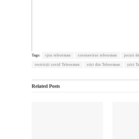
Tags:
cjsu teleorman
coronavirus teleorman
jocuri d
restricții covid Teleorman
stiri din Teleorman
știri 
Related
Posts