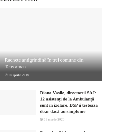
Rachete antigrindină în trei comune din
Teleorman
14 aprilie 2019
Diana Vasile, directorul SAJ:
12 asistenți de la Ambulanță
sunt în izolare. DSP îi testează
doar dacă au simptome
31 martie 2020