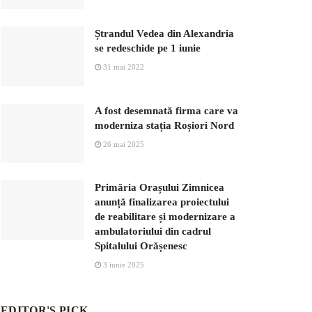
Ștrandul Vedea din Alexandria
se redeschide pe 1 iunie
31 mai 2022
A fost desemnată firma care va
moderniza stația Roșiori Nord
26 mai 2025
Primăria Orașului Zimnicea
anunță finalizarea proiectului
de reabilitare și modernizare a
ambulatoriului din cadrul
Spitalului Orășenesc
3 iunie 2025
EDITOR'S PICK