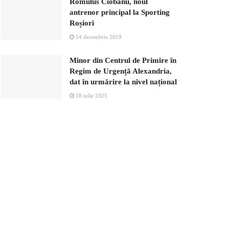
Romulus Ciobanu, noul
antrenor principal la Sporting
Roșiori
14 decembrie 2019
Minor din Centrul de Primire în
Regim de Urgență Alexandria,
dat în urmărire la nivel național
18 iulie 2025