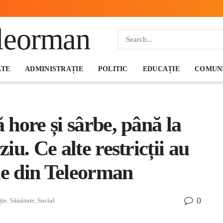
ATE
ADMINISTRAȚIE
POLITIC
EDUCAȚIE
COMUNI
ă hore și sârbe, până la
ziu. Ce alte restricții au
le din Teleorman
0
ție
,
Sănătate
,
Social