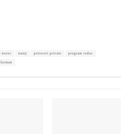
e noroc
nunți
petreceri private
program redus
Telorman