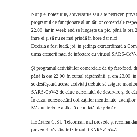
Nunțile, botezurile, aniversările sau alte petreceri priva
programul de funcționare al unităților comerciale respect
22.00, iar în week-end se lungește un pic, până la ora 23
între ei și să nu se mai prindă în hore dar nici
Decizia a fost luată, joi, în ședința extraordinară a C
urma creșterii ratei de infectare cu virusul SARS-CoV-2 
Și programul activităților comerciale de tip fast-food, d
până la ora 22.00, în cursul săptămânii, și ora 23.00, în 
se desfășoară aceste activități trebuie să asigure monito
SARS-CoV-2 de către personalul de deservire și de cătr
În cazul nerespectării obligațiilor menționate, agenților
Măsura trebuie aplicată de îndată, de primării.
Hotărârea CJSU Teleorman mai prevede și recomandarea c
prevenirii răspândirii virusului SARS-CoV-2.