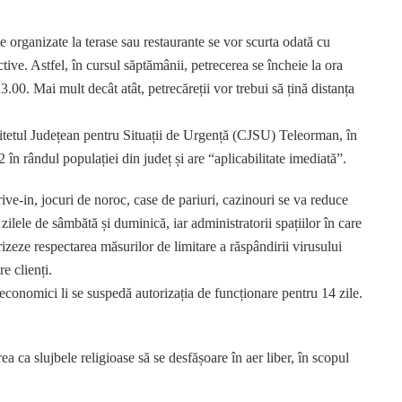
te organizate la terase sau restaurante se vor scurta odată cu
ive. Astfel, în cursul săptămânii, petrecerea se încheie la ora
.00. Mai mult decât atât, petrecăreții vor trebui să țină distanța
omitetul Județean pentru Situații de Urgență (CJSU) Teleorman, în
în rândul populației din județ și are “aplicabilitate imediată”.
rive-in, jocuri de noroc, case de pariuri, cazinouri se va reduce
zilele de sâmbătă și duminică, iar administratorii spațiilor în care
rizeze respectarea măsurilor de limitare a răspândirii virusului
e clienți.
 economici li se suspedă autorizația de funcționare pentru 14 zile.
a slujbele religioase să se desfășoare în aer liber, în scopul