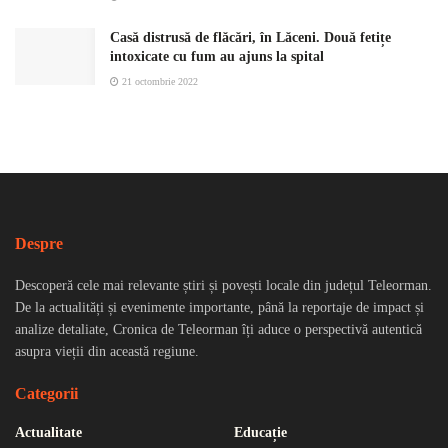
Casă distrusă de flăcări, în Lăceni. Două fetițe
intoxicate cu fum au ajuns la spital
21 octombrie 2022
Despre
Descoperă cele mai relevante știri și povești locale din județul Teleorman.
De la actualități și evenimente importante, până la reportaje de impact și
analize detaliate, Cronica de Teleorman îți aduce o perspectivă autentică
asupra vieții din această regiune.
Categorii
Actualitate
Educație