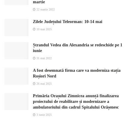
martie
22 martie 2022
Zilele Județului Teleorman: 10-14 mai
10 mai 2025
Ștrandul Vedea din Alexandria se redeschide pe 1
iunie
31 mai 2022
A fost desemnată firma care va moderniza stația
Roșiori Nord
26 mai 2025
Primăria Orașului Zimnicea anunță finalizarea
proiectului de reabilitare și modernizare a
ambulatoriului din cadrul Spitalului Orășenesc
3 iunie 2025