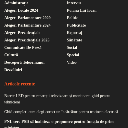
Administrație
Interviu
Alegeri Locale 2024
Poiana Lui Iocan
Alegeri Parlamentare 2020
Politic
Alegeri Parlamentare 2024
Publicitate
Alegeri Prezidențiale
Reportaj
Alegeri Prezidențiale 2025
Sănătate
Comunicate De Presă
Social
Cultură
Special
Descoperă Teleormanul
Video
Dezvăluiri
Articole recente
Barete LED pentru reparații televizoare și monitoare: ghid pentru
tehnicieni
Ghid complet: cum alegi corect un încărcător pentru trotineta electrică
𝐏𝐍𝐋 𝐜𝐞𝐫𝐞 𝐏𝐒𝐃 𝐬𝐚̆ 𝐢̂𝐧𝐚𝐢𝐧𝐭𝐞𝐳𝐞 𝐨 𝐩𝐫𝐨𝐩𝐮𝐧𝐞𝐫𝐞 𝐩𝐞𝐧𝐭𝐫𝐮 𝐟𝐮𝐧𝐜𝐭̦𝐢𝐚 𝐝𝐞 𝐩𝐫𝐢𝐦-
𝐦𝐢𝐧𝐢𝐬𝐭𝐫𝐮