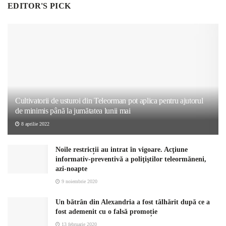
EDITOR'S PICK
Cultivatorii de usturoi din Teleorman pot aplica pentru ajutorul
de minimis până la jumătatea lunii mai
8 aprilie 2022
Noile restricții au intrat în vigoare. Acţiune
informativ-preventivă a poliţiştilor teleormăneni,
azi-noapte
9 noiembrie 2020
Un bătrân din Alexandria a fost tâlhărit după ce a
fost ademenit cu o falsă promoție
13 februarie 2020