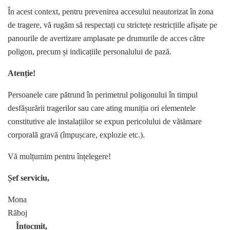
În acest context, pentru prevenirea accesului neautorizat în zona
de tragere, vă rugăm să respectați cu strictețe restricțiile afișate pe
panourile de avertizare amplasate pe drumurile de acces către
poligon, precum și indicațiile personalului de pază.
Atenție!
Persoanele care pătrund în perimetrul poligonului în timpul
desfășurării tragerilor sau care ating muniția ori elementele
constitutive ale instalațiilor se expun pericolului de vătămare
corporală gravă (împușcare, explozie etc.).
Vă mulțumim pentru înțelegere!
Șef serviciu,
Mona
Răboj
Întocmit,