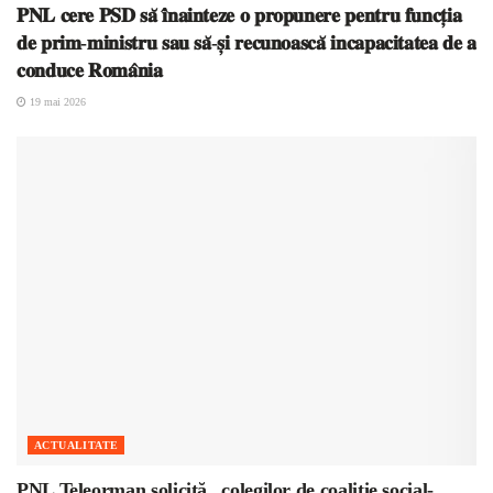
𝐏𝐍𝐋 𝐜𝐞𝐫𝐞 𝐏𝐒𝐃 𝐬𝐚̆ 𝐢̂𝐧𝐚𝐢𝐧𝐭𝐞𝐳𝐞 𝐨 𝐩𝐫𝐨𝐩𝐮𝐧𝐞𝐫𝐞 𝐩𝐞𝐧𝐭𝐫𝐮 𝐟𝐮𝐧𝐜𝐭̦𝐢𝐚
𝐝𝐞 𝐩𝐫𝐢𝐦-𝐦𝐢𝐧𝐢𝐬𝐭𝐫𝐮 𝐬𝐚𝐮 𝐬𝐚̆-𝐬̦𝐢 𝐫𝐞𝐜𝐮𝐧𝐨𝐚𝐬𝐜𝐚̆ 𝐢𝐧𝐜𝐚𝐩𝐚𝐜𝐢𝐭𝐚𝐭𝐞𝐚 𝐝𝐞 𝐚
𝐜𝐨𝐧𝐝𝐮𝐜𝐞 𝐑𝐨𝐦𝐚̂𝐧𝐢𝐚
19 mai 2026
ACTUALITATE
PNL Teleorman solicită „colegilor de coaliție social-