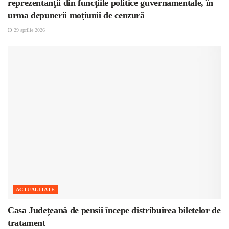
reprezentanţii din funcţiile politice guvernamentale, în
urma depunerii moţiunii de cenzură
29 aprilie 2026
ACTUALITATE
Casa Județeană de pensii începe distribuirea biletelor de
tratament