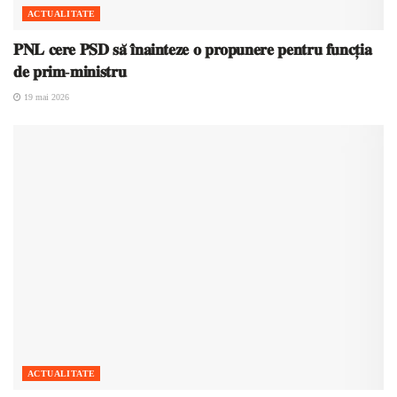
ACTUALITATE
𝐏𝐍𝐋 𝐜𝐞𝐫𝐞 𝐏𝐒𝐃 𝐬𝐚̆ 𝐢̂𝐧𝐚𝐢𝐧𝐭𝐞𝐳𝐞 𝐨 𝐩𝐫𝐨𝐩𝐮𝐧𝐞𝐫𝐞 𝐩𝐞𝐧𝐭𝐫𝐮 𝐟𝐮𝐧𝐜𝐭̦𝐢𝐚
𝐝𝐞 𝐩𝐫𝐢𝐦-𝐦𝐢𝐧𝐢𝐬𝐭𝐫𝐮
19 mai 2026
ACTUALITATE