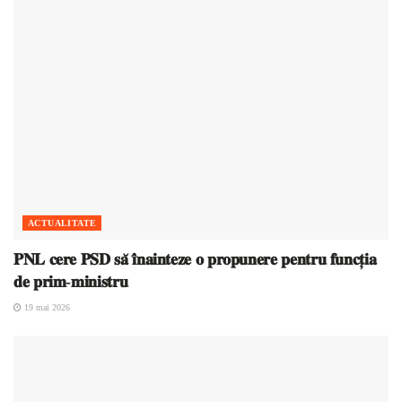
ACTUALITATE
𝐏𝐍𝐋 𝐜𝐞𝐫𝐞 𝐏𝐒𝐃 𝐬𝐚̆ 𝐢̂𝐧𝐚𝐢𝐧𝐭𝐞𝐳𝐞 𝐨 𝐩𝐫𝐨𝐩𝐮𝐧𝐞𝐫𝐞 𝐩𝐞𝐧𝐭𝐫𝐮 𝐟𝐮𝐧𝐜𝐭̦𝐢𝐚
𝐝𝐞 𝐩𝐫𝐢𝐦-𝐦𝐢𝐧𝐢𝐬𝐭𝐫𝐮
19 mai 2026