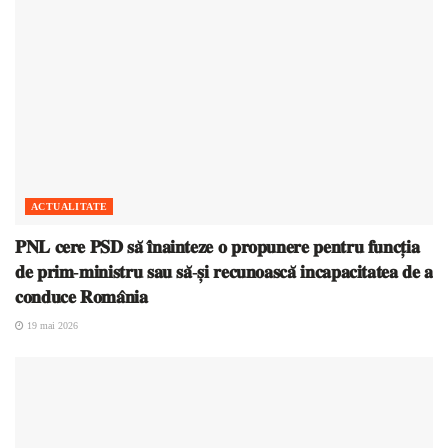
ACTUALITATE
𝐏𝐍𝐋 𝐜𝐞𝐫𝐞 𝐏𝐒𝐃 𝐬𝐚̆ 𝐢̂𝐧𝐚𝐢𝐧𝐭𝐞𝐳𝐞 𝐨 𝐩𝐫𝐨𝐩𝐮𝐧𝐞𝐫𝐞 𝐩𝐞𝐧𝐭𝐫𝐮 𝐟𝐮𝐧𝐜𝐭̦𝐢𝐚
𝐝𝐞 𝐩𝐫𝐢𝐦-𝐦𝐢𝐧𝐢𝐬𝐭𝐫𝐮 𝐬𝐚𝐮 𝐬𝐚̆-𝐬̦𝐢 𝐫𝐞𝐜𝐮𝐧𝐨𝐚𝐬𝐜𝐚̆ 𝐢𝐧𝐜𝐚𝐩𝐚𝐜𝐢𝐭𝐚𝐭𝐞𝐚 𝐝𝐞 𝐚
𝐜𝐨𝐧𝐝𝐮𝐜𝐞 𝐑𝐨𝐦𝐚̂𝐧𝐢𝐚
19 mai 2026