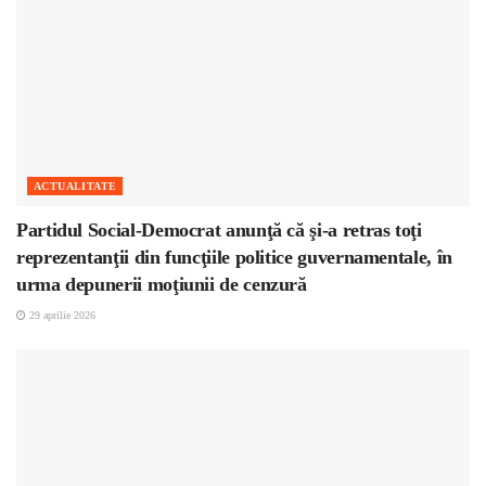
ACTUALITATE
Partidul Social-Democrat anunţă că şi-a retras toţi
reprezentanţii din funcţiile politice guvernamentale, în
urma depunerii moţiunii de cenzură
29 aprilie 2026