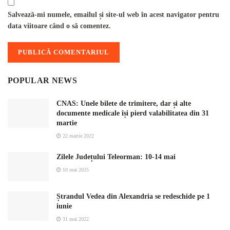
Salvează-mi numele, emailul și site-ul web în acest navigator pentru
data viitoare când o să comentez.
POPULAR NEWS
CNAS: Unele bilete de trimitere, dar și alte
documente medicale își pierd valabilitatea din 31
martie
22 martie 2022
Zilele Județului Teleorman: 10-14 mai
10 mai 2025
Ștrandul Vedea din Alexandria se redeschide pe 1
iunie
31 mai 2022