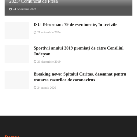
2023/ Comunicat de Presă
24 octombrie 2023
ISU Teleorman: 79 de evenimente, în trei zile
21 octombrie 2024
Sportivii anului 2019 premiați de către Consiliul
Județean
23 decembrie 2019
Breaking news: Spitalul Caritas, desemnat pentru
tratarea cazurilor de coronavirus
24 martie 2020