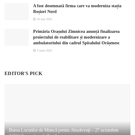
A fost desemnată firma care va moderniza stația
Roșiori Nord
26 mai 2025
Primăria Orașului Zimnicea anunță finalizarea
proiectului de reabilitare și modernizare a
ambulatoriului din cadrul Spitalului Orășenesc
3 iunie 2025
EDITOR'S PICK
Bursa Locurilor de Muncă pentru Absolvenți – 27 octombrie