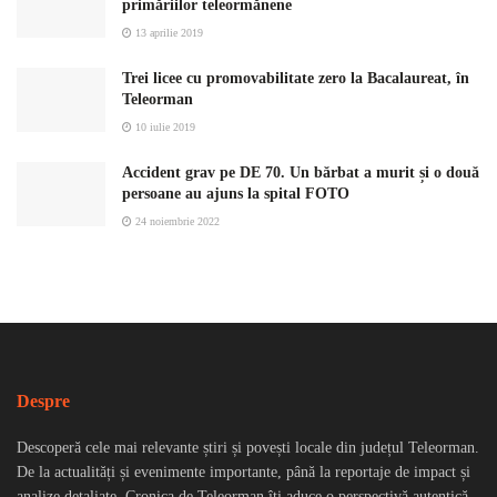
primăriilor teleormănene
13 aprilie 2019
Trei licee cu promovabilitate zero la Bacalaureat, în
Teleorman
10 iulie 2019
Accident grav pe DE 70. Un bărbat a murit și o două
persoane au ajuns la spital FOTO
24 noiembrie 2022
Despre
Descoperă cele mai relevante știri și povești locale din județul Teleorman.
De la actualități și evenimente importante, până la reportaje de impact și
analize detaliate, Cronica de Teleorman îți aduce o perspectivă autentică