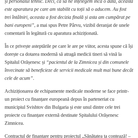
și personalul tehnic. Deci, ca să ne înțelegem încă o dată, aceasta
este aparatura pe care am stabilit cu toții să o aducem. Au fost
trei întâlniri, aceasta a fost decizia finală și asta am cumpărat pe
bani europeni”
, a mai spus Petre Pârvu, vizibil deranjat de unele
comentarii în legătură cu aparatura achiziționată.
În ce privește asteptările pe care le are pe viitor, acesta spune că își
dorește ca dotarea modernă să atragă medicii tineri să vină la
Spitalul Orășenesc și
“pacientul de la Zimnicea și din comunele
învecinate să beneficieze de servicii medicale mult mai bune decât
cele de acum”
.
Achiziționarea de echipamente medicale moderne se face printr-
un proiect cu finanțare europeană depus în parteneriat cu
municipiul Svishtov din Bulgaria și este unul dintre cele trei
proiecte cu finanțare externă destinate Spitalului Orășenesc
Zimnicea.
Contractul de finanțare pentru proiectul „Sănătatea ta contează! –