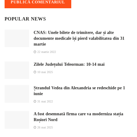
POPULAR NEWS
CNAS: Unele bilete de trimitere, dar și alte
documente medicale își pierd valabilitatea din 31
martie
22 martie 2022
Zilele Județului Teleorman: 10-14 mai
10 mai 2025
Ștrandul Vedea din Alexandria se redeschide pe 1
iunie
31 mai 2022
A fost desemnată firma care va moderniza stația
Roșiori Nord
26 mai 2025