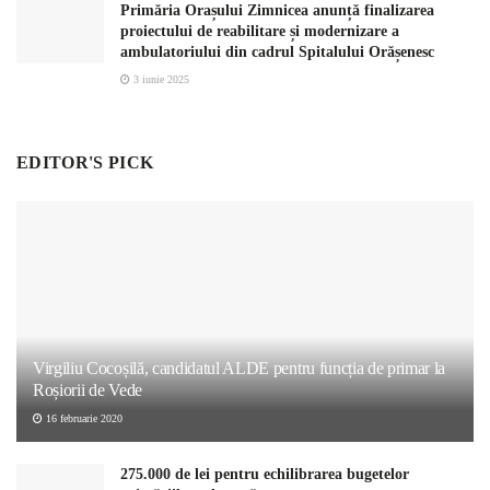
Primăria Orașului Zimnicea anunță finalizarea
proiectului de reabilitare și modernizare a
ambulatoriului din cadrul Spitalului Orășenesc
3 iunie 2025
EDITOR'S PICK
Virgiliu Cocoșilă, candidatul ALDE pentru funcția de primar la
Roșiorii de Vede
16 februarie 2020
275.000 de lei pentru echilibrarea bugetelor