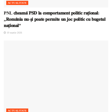
ACTUALITATE
PNL 𝐜𝐡𝐞𝐚𝐦𝐚̆ 𝐏𝐒𝐃 𝐥𝐚 𝐜𝐨𝐦𝐩𝐨𝐫𝐭𝐚𝐦𝐞𝐧𝐭 𝐩𝐨𝐥𝐢𝐭𝐢𝐜 𝐫𝐚𝐭̦𝐢𝐨𝐧𝐚𝐥:
„𝐑𝐨𝐦𝐚̂𝐧𝐢𝐚 𝐧𝐮-𝐬̦𝐢 𝐩𝐨𝐚𝐭𝐞 𝐩𝐞𝐫𝐦𝐢𝐭𝐞 𝐮𝐧 𝐣𝐨𝐜 𝐩𝐨𝐥𝐢𝐭𝐢𝐜 𝐜𝐮 𝐛𝐮𝐠𝐞𝐭𝐮𝐥
𝐧𝐚𝐭̦𝐢𝐨𝐧𝐚𝐥”
19 martie 2026
ACTUALITATE