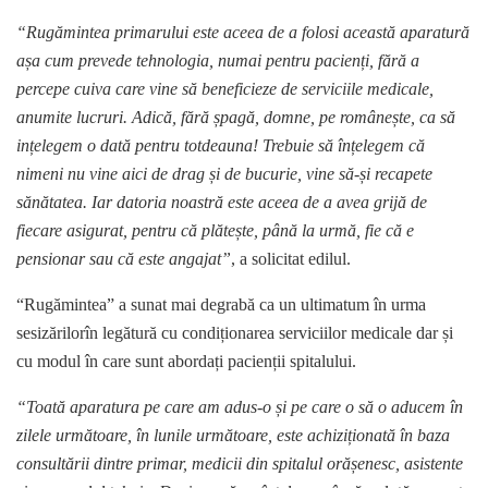
“Rugămintea primarului este aceea de a folosi această aparatură
așa cum prevede tehnologia, numai pentru pacienți, fără a
percepe cuiva care vine să beneficieze de serviciile medicale,
anumite lucruri. Adică, fără șpagă, domne, pe românește, ca să
ințelegem o dată pentru totdeauna! Trebuie să înțelegem că
nimeni nu vine aici de drag și de bucurie, vine să-și recapete
sănătatea. Iar datoria noastră este aceea de a avea grijă de
fiecare asigurat, pentru că plătește, până la urmă, fie că e
pensionar sau că este angajat”
, a solicitat edilul.
“Rugămintea” a sunat mai degrabă ca un ultimatum în urma
sesizărilorîn legătură cu condiționarea serviciilor medicale dar și
cu modul în care sunt abordați pacienții spitalului.
“Toată aparatura pe care am adus-o și pe care o să o aducem în
zilele următoare, în lunile următoare, este achiziționată în baza
consultării dintre primar, medicii din spitalul orășenesc, asistente