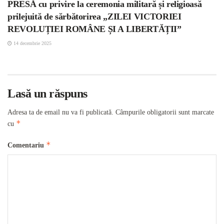
PRESĂ cu privire la ceremonia militară și religioasă
prilejuită de sărbătorirea „ZILEI VICTORIEI
REVOLUȚIEI ROMÂNE ȘI A LIBERTĂȚII”
14 decembrie 2025
Lasă un răspuns
Adresa ta de email nu va fi publicată.
Câmpurile obligatorii sunt marcate
*
cu
*
Comentariu