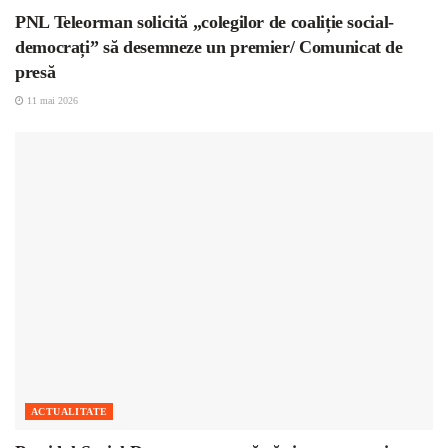
PNL Teleorman solicită „colegilor de coaliție social-
democrați” să desemneze un premier/ Comunicat de
presă
11 mai 2026
ACTUALITATE