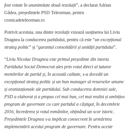
fost votate în unanimitate două rezoluții
”, a declarat Adrian
Gâdea, președintele PSD Teleorman, pentru
cronicadeteleorman.ro
Potrivit acestuia, una dintre rezoluții vizează susținerea lui Liviu
Dragnea la conducerea partidului, pentru că este “
un excepțional
strateg politic
” și “
garantul consolidării și unității partidului
”.
“
Liviu Nicolae Dragnea este primul președinte din istoria
Partidului Social Democrat ales prin votul direct al tuturor
membrilor de partid și, în această calitate, s-a dovedit un
excepțional strateg politic și un bun manager al resurselor umane
și oranizaționale ale partidului. Sub conducerea domniei sale,
PSD a elaborat și a propus cel mai bun, cel mai realist și ambițios
program de guvernare cu care partidul a câștigat, în decembrie
2016, încrederea și votul românilor, obținând un scor istoric.
Președintele Dragnea s-a implicat consecvent în urmărirea
implementării acestui program de guvernare. Pentru aceste