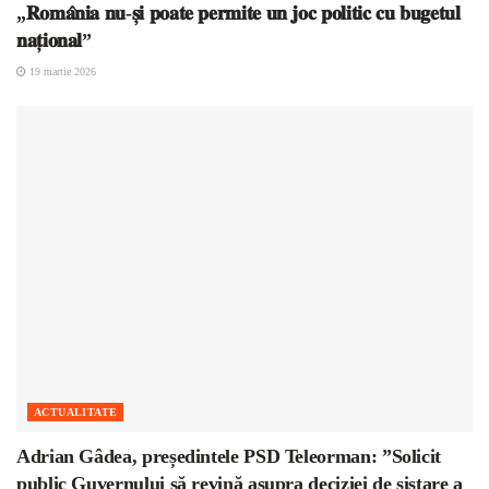
„𝐑𝐨𝐦𝐚̂𝐧𝐢𝐚 𝐧𝐮-𝐬̦𝐢 𝐩𝐨𝐚𝐭𝐞 𝐩𝐞𝐫𝐦𝐢𝐭𝐞 𝐮𝐧 𝐣𝐨𝐜 𝐩𝐨𝐥𝐢𝐭𝐢𝐜 𝐜𝐮 𝐛𝐮𝐠𝐞𝐭𝐮𝐥
𝐧𝐚𝐭̦𝐢𝐨𝐧𝐚𝐥”
19 martie 2026
ACTUALITATE
Adrian Gâdea, președintele PSD Teleorman: ”Solicit
public Guvernului să revină asupra deciziei de sistare a