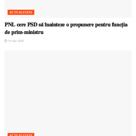
ACTUALITATE
𝐏𝐍𝐋 𝐜𝐞𝐫𝐞 𝐏𝐒𝐃 𝐬𝐚̆ 𝐢̂𝐧𝐚𝐢𝐧𝐭𝐞𝐳𝐞 𝐨 𝐩𝐫𝐨𝐩𝐮𝐧𝐞𝐫𝐞 𝐩𝐞𝐧𝐭𝐫𝐮 𝐟𝐮𝐧𝐜𝐭̦𝐢𝐚
𝐝𝐞 𝐩𝐫𝐢𝐦-𝐦𝐢𝐧𝐢𝐬𝐭𝐫𝐮
19 mai 2026
ACTUALITATE