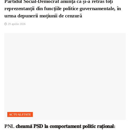
Partidul Social-Democrat anunţă că şi-a retras toţi
reprezentanţii din funcţiile politice guvernamentale, în
urma depunerii moţiunii de cenzură
29 aprilie 2026
ACTUALITATE
PNL 𝐜𝐡𝐞𝐚𝐦𝐚̆ 𝐏𝐒𝐃 𝐥𝐚 𝐜𝐨𝐦𝐩𝐨𝐫𝐭𝐚𝐦𝐞𝐧𝐭 𝐩𝐨𝐥𝐢𝐭𝐢𝐜 𝐫𝐚𝐭̦𝐢𝐨𝐧𝐚𝐥: