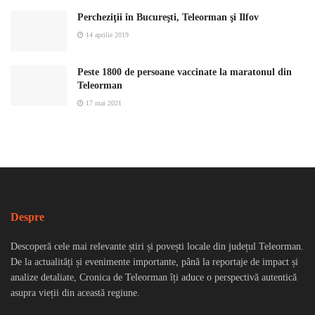
Percheziţii în Bucureşti, Teleorman şi Ilfov
14 aprilie 2019
Peste 1800 de persoane vaccinate la maratonul din
Teleorman
17 mai 2021
Despre
Descoperă cele mai relevante știri și povești locale din județul Teleorman.
De la actualități și evenimente importante, până la reportaje de impact și
analize detaliate, Cronica de Teleorman îți aduce o perspectivă autentică
asupra vieții din această regiune.