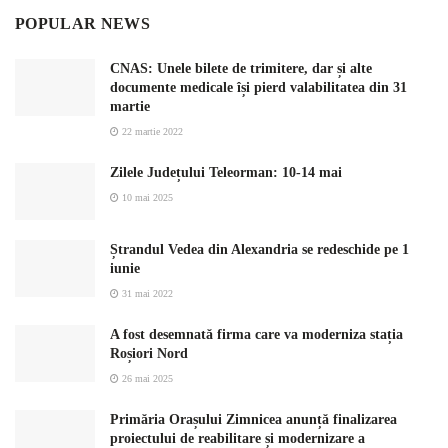
POPULAR NEWS
CNAS: Unele bilete de trimitere, dar și alte
documente medicale își pierd valabilitatea din 31
martie
22 martie 2022
Zilele Județului Teleorman: 10-14 mai
10 mai 2025
Ștrandul Vedea din Alexandria se redeschide pe 1
iunie
31 mai 2022
A fost desemnată firma care va moderniza stația
Roșiori Nord
26 mai 2025
Primăria Orașului Zimnicea anunță finalizarea
proiectului de reabilitare și modernizare a