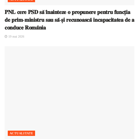
𝐏𝐍𝐋 𝐜𝐞𝐫𝐞 𝐏𝐒𝐃 𝐬𝐚̆ 𝐢̂𝐧𝐚𝐢𝐧𝐭𝐞𝐳𝐞 𝐨 𝐩𝐫𝐨𝐩𝐮𝐧𝐞𝐫𝐞 𝐩𝐞𝐧𝐭𝐫𝐮 𝐟𝐮𝐧𝐜𝐭̦𝐢𝐚
𝐝𝐞 𝐩𝐫𝐢𝐦-𝐦𝐢𝐧𝐢𝐬𝐭𝐫𝐮 𝐬𝐚𝐮 𝐬𝐚̆-𝐬̦𝐢 𝐫𝐞𝐜𝐮𝐧𝐨𝐚𝐬𝐜𝐚̆ 𝐢𝐧𝐜𝐚𝐩𝐚𝐜𝐢𝐭𝐚𝐭𝐞𝐚 𝐝𝐞 𝐚
𝐜𝐨𝐧𝐝𝐮𝐜𝐞 𝐑𝐨𝐦𝐚̂𝐧𝐢𝐚
19 mai 2026
ACTUALITATE