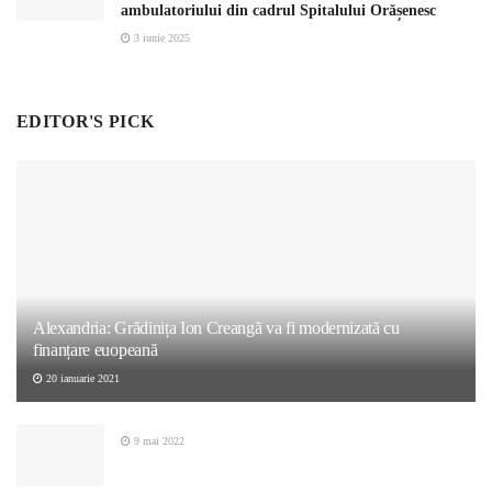
ambulatoriului din cadrul Spitalului Orășenesc
3 iunie 2025
EDITOR'S PICK
Alexandria: Grădinița Ion Creangă va fi modernizată cu
finanțare euopeană
20 ianuarie 2021
9 mai 2022