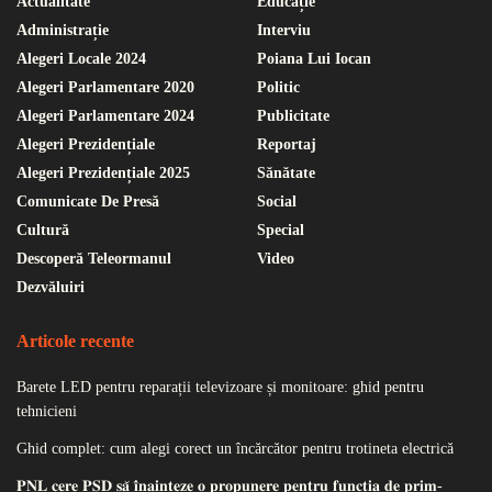
Actualitate
Educație
Administrație
Interviu
Alegeri Locale 2024
Poiana Lui Iocan
Alegeri Parlamentare 2020
Politic
Alegeri Parlamentare 2024
Publicitate
Alegeri Prezidențiale
Reportaj
Alegeri Prezidențiale 2025
Sănătate
Comunicate De Presă
Social
Cultură
Special
Descoperă Teleormanul
Video
Dezvăluiri
Articole recente
Barete LED pentru reparații televizoare și monitoare: ghid pentru
tehnicieni
Ghid complet: cum alegi corect un încărcător pentru trotineta electrică
𝐏𝐍𝐋 𝐜𝐞𝐫𝐞 𝐏𝐒𝐃 𝐬𝐚̆ 𝐢̂𝐧𝐚𝐢𝐧𝐭𝐞𝐳𝐞 𝐨 𝐩𝐫𝐨𝐩𝐮𝐧𝐞𝐫𝐞 𝐩𝐞𝐧𝐭𝐫𝐮 𝐟𝐮𝐧𝐜𝐭̦𝐢𝐚 𝐝𝐞 𝐩𝐫𝐢𝐦-