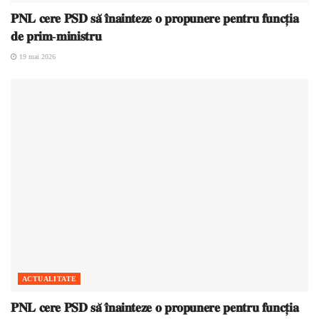
𝐏𝐍𝐋 𝐜𝐞𝐫𝐞 𝐏𝐒𝐃 𝐬𝐚̆ 𝐢̂𝐧𝐚𝐢𝐧𝐭𝐞𝐳𝐞 𝐨 𝐩𝐫𝐨𝐩𝐮𝐧𝐞𝐫𝐞 𝐩𝐞𝐧𝐭𝐫𝐮 𝐟𝐮𝐧𝐜𝐭̦𝐢𝐚
𝐝𝐞 𝐩𝐫𝐢𝐦-𝐦𝐢𝐧𝐢𝐬𝐭𝐫𝐮
19 mai 2026
ACTUALITATE
𝐏𝐍𝐋 𝐜𝐞𝐫𝐞 𝐏𝐒𝐃 𝐬𝐚̆ 𝐢̂𝐧𝐚𝐢𝐧𝐭𝐞𝐳𝐞 𝐨 𝐩𝐫𝐨𝐩𝐮𝐧𝐞𝐫𝐞 𝐩𝐞𝐧𝐭𝐫𝐮 𝐟𝐮𝐧𝐜𝐭̦𝐢𝐚