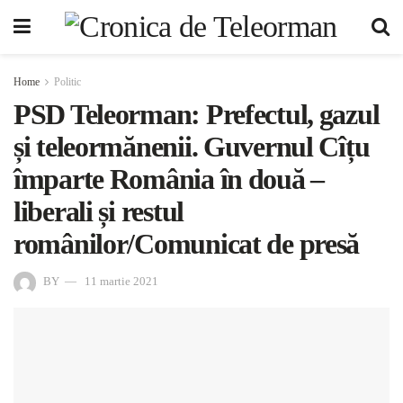
Home
Politic
PSD Teleorman: Prefectul, gazul
și teleormănenii. Guvernul Cîțu
împarte România în două –
liberali și restul
românilor/Comunicat de presă
BY
11 martie 2021