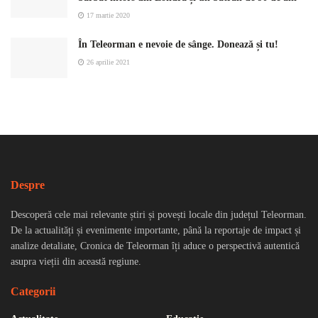
17 martie 2020
În Teleorman e nevoie de sânge. Donează și tu!
26 aprilie 2021
Despre
Descoperă cele mai relevante știri și povești locale din județul Teleorman.
De la actualități și evenimente importante, până la reportaje de impact și
analize detaliate, Cronica de Teleorman îți aduce o perspectivă autentică
asupra vieții din această regiune.
Categorii