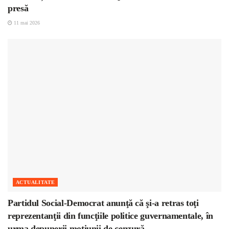
presă
11 mai 2026
ACTUALITATE
Partidul Social-Democrat anunţă că şi-a retras toţi
reprezentanţii din funcţiile politice guvernamentale, în
urma depunerii moţiunii de cenzură