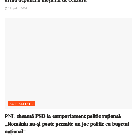
29 aprilie 2026
ACTUALITATE
PNL 𝐜𝐡𝐞𝐚𝐦𝐚̆ 𝐏𝐒𝐃 𝐥𝐚 𝐜𝐨𝐦𝐩𝐨𝐫𝐭𝐚𝐦𝐞𝐧𝐭 𝐩𝐨𝐥𝐢𝐭𝐢𝐜 𝐫𝐚𝐭̦𝐢𝐨𝐧𝐚𝐥:
„𝐑𝐨𝐦𝐚̂𝐧𝐢𝐚 𝐧𝐮-𝐬̦𝐢 𝐩𝐨𝐚𝐭𝐞 𝐩𝐞𝐫𝐦𝐢𝐭𝐞 𝐮𝐧 𝐣𝐨𝐜 𝐩𝐨𝐥𝐢𝐭𝐢𝐜 𝐜𝐮 𝐛𝐮𝐠𝐞𝐭𝐮𝐥
𝐧𝐚𝐭̦𝐢𝐨𝐧𝐚𝐥”