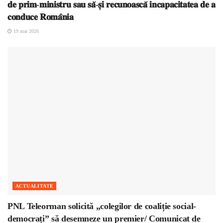
𝐝𝐞 𝐩𝐫𝐢𝐦-𝐦𝐢𝐧𝐢𝐬𝐭𝐫𝐮 𝐬𝐚𝐮 𝐬𝐚̆-𝐬̦𝐢 𝐫𝐞𝐜𝐮𝐧𝐨𝐚𝐬𝐜𝐚̆ 𝐢𝐧𝐜𝐚𝐩𝐚𝐜𝐢𝐭𝐚𝐭𝐞𝐚 𝐝𝐞 𝐚
𝐜𝐨𝐧𝐝𝐮𝐜𝐞 𝐑𝐨𝐦𝐚̂𝐧𝐢𝐚
19 mai 2026
ACTUALITATE
PNL Teleorman solicită „colegilor de coaliție social-
democrați” să desemneze un premier/ Comunicat de