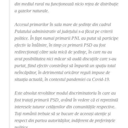
din mediul rural nu funcționează nicio rețea de distribuție
a gazelor naturale.
Accesul primarilor în sala mare de ședințe din cadrul
Palatului administrativ al județului s-a făcut pe criterii
politice. În fapt numai primarii PNL au putut să participe
efectiv la întâlnire, în timp ce primarii PSD au fost
redirecționați către sala mică de ședințe, în care nu au
avut posibilitatea nici măcar să audă discuțiile care s-au
purtat, fiind efectiv constrânși să împartă un spațiu total
neîncăpător, în detrimentul oricăror reguli impuse de
situația actuală, în contextul pandemiei cu Covid-19.
Este absolut revoltător modul discriminatoriu în care au
fost tratați primarii PSD, având în vedere că ei reprezintă
interesele tuturor cetățenilor din comunitățile respective.
Toți românii trebuie să se bucure de aceeași atenție și
respect din partea autorităților, indiferent de preferințele
politice.