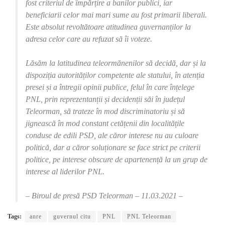
fost criteriul de împărțire a banilor publici, iar
beneficiarii celor mai mari sume au fost primarii liberali.
Este absolut revoltătoare atitudinea guvernanților la
adresa celor care au refuzat să îi voteze.
Lăsăm la latitudinea teleormănenilor să decidă, dar și la
dispoziția autorităților competente ale statului, în atenția
presei și a întregii opinii publice, felul în care înțelege
PNL, prin reprezentanții și decidenții săi în județul
Teleorman, să trateze în mod discriminatoriu și să
jignească în mod constant cetățenii din localitățile
conduse de edili PSD, ale căror interese nu au culoare
politică, dar a căror soluționare se face strict pe criterii
politice, pe interese obscure de apartenență la un grup de
interese al liderilor PNL.
– Biroul de presă PSD Teleorman – 11.03.2021 –
Tags:
anre
guvernul citu
PNL
PNL Teleorman