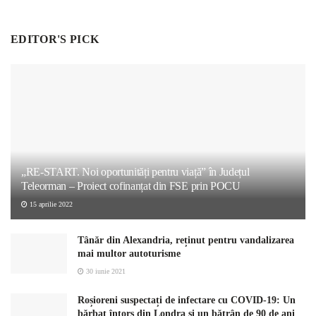
EDITOR'S PICK
„RE-START. Noi oportunități pentru viață” în Județul
Teleorman – Proiect cofinanțat din FSE prin POCU
15 aprilie 2022
Tânăr din Alexandria, reținut pentru vandalizarea
mai multor autoturisme
30 iunie 2021
Roșioreni suspectați de infectare cu COVID-19: Un
bărbat întors din Londra și un bătrân de 90 de ani