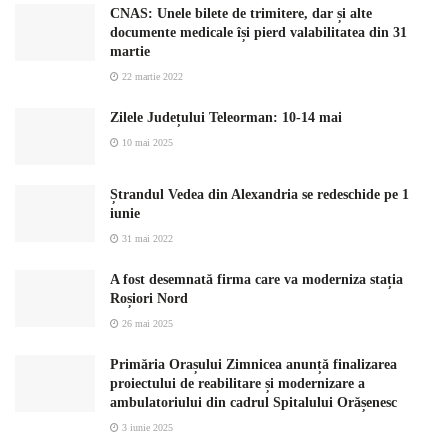
CNAS: Unele bilete de trimitere, dar și alte
documente medicale își pierd valabilitatea din 31
martie
22 martie 2022
Zilele Județului Teleorman: 10-14 mai
10 mai 2025
Ștrandul Vedea din Alexandria se redeschide pe 1
iunie
31 mai 2022
A fost desemnată firma care va moderniza stația
Roșiori Nord
26 mai 2025
Primăria Orașului Zimnicea anunță finalizarea
proiectului de reabilitare și modernizare a
ambulatoriului din cadrul Spitalului Orășenesc
3 iunie 2025