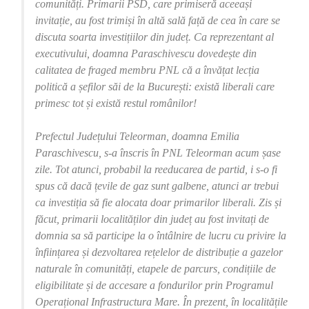
comunități. Primarii PSD, care primiseră aceeași
invitație, au fost trimiși în altă sală față de cea în care se
discuta soarta investițiilor din județ. Ca reprezentant al
executivului, doamna Paraschivescu dovedește din
calitatea de fraged membru PNL că a învățat lecția
politică a șefilor săi de la București: există liberali care
primesc tot și există restul românilor!
Prefectul Județului Teleorman, doamna Emilia
Paraschivescu, s-a înscris în PNL Teleorman acum șase
zile. Tot atunci, probabil la reeducarea de partid, i s-o fi
spus că dacă țevile de gaz sunt galbene, atunci ar trebui
ca investiția să fie alocata doar primarilor liberali. Zis și
făcut, primarii localităților din județ au fost invitați de
domnia sa să participe la o întâlnire de lucru cu privire la
înființarea și dezvoltarea rețelelor de distribuție a gazelor
naturale în comunități, etapele de parcurs, condițiile de
eligibilitate și de accesare a fondurilor prin Programul
Operațional Infrastructura Mare. În prezent, în localitățile