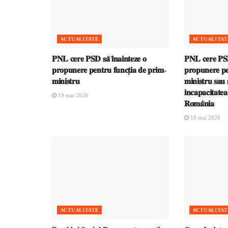
ACTUALITATE
ACTUALITAT
𝐏𝐍𝐋 𝐜𝐞𝐫𝐞 𝐏𝐒𝐃 𝐬𝐚̆ 𝐢̂𝐧𝐚𝐢𝐧𝐭𝐞𝐳𝐞 𝐨
𝐏𝐍𝐋 𝐜𝐞𝐫𝐞 𝐏𝐒𝐃 
𝐩𝐫𝐨𝐩𝐮𝐧𝐞𝐫𝐞 𝐩𝐞𝐧𝐭𝐫𝐮 𝐟𝐮𝐧𝐜𝐭̦𝐢𝐚 𝐝𝐞 𝐩𝐫𝐢𝐦-
𝐩𝐫𝐨𝐩𝐮𝐧𝐞𝐫𝐞 𝐩𝐞
𝐦𝐢𝐧𝐢𝐬𝐭𝐫𝐮
𝐦𝐢𝐧𝐢𝐬𝐭𝐫𝐮 𝐬𝐚𝐮 𝐬
𝐢𝐧𝐜𝐚𝐩𝐚𝐜𝐢𝐭𝐚𝐭𝐞
19 mai 2026
𝐑𝐨𝐦𝐚̂𝐧𝐢𝐚
19 mai 2026
ACTUALITATE
ACTUALITAT