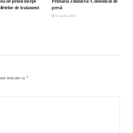
nă de pensii începe
Primăria Zimnicea: Comunicat de
biletelor de tratament
presă
14 aprilie 2026
*
sunt marcate cu