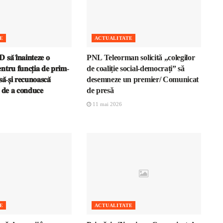
E
ACTUALITATE
𝐬𝐚̆ 𝐢̂𝐧𝐚𝐢𝐧𝐭𝐞𝐳𝐞 𝐨
PNL Teleorman solicită „colegilor
𝐧𝐭𝐫𝐮 𝐟𝐮𝐧𝐜𝐭̦𝐢𝐚 𝐝𝐞 𝐩𝐫𝐢𝐦-
de coaliție social-democrați” să
𝐚̆-𝐬̦𝐢 𝐫𝐞𝐜𝐮𝐧𝐨𝐚𝐬𝐜𝐚̆
desemneze un premier/ Comunicat
𝐚 𝐝𝐞 𝐚 𝐜𝐨𝐧𝐝𝐮𝐜𝐞
de presă
11 mai 2026
E
ACTUALITATE