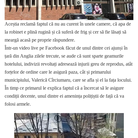
Aceștia reclamă faptul că nu au curent în unele camere, că apa de
la robinet e plină rugină și că suferă de frig și cer să fie lăsați să
meargă acasă pe proprie răspundere.
Într-un video live pe Facebook făcut de unul dintre cei ajunși în
țară din Anglia zilele trecute, se aude că sunt sparte geamurile
hotelului, indivizii revoltați adresează injurii greu de reprodus, atât
forțelor de ordine care le asigură paza, cât și primarului
municipiului, Valerică Cîrciumaru, care se afla și el la fața locului.
În timp ce primarul le explica faptul că a încercat să le asigure
condiții decente, unul dintre ei amenința polițiștii de față că va
folosi armele.