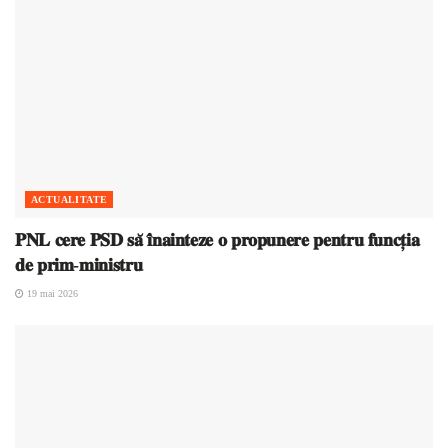
ACTUALITATE
𝐏𝐍𝐋 𝐜𝐞𝐫𝐞 𝐏𝐒𝐃 𝐬𝐚̆ 𝐢̂𝐧𝐚𝐢𝐧𝐭𝐞𝐳𝐞 𝐨 𝐩𝐫𝐨𝐩𝐮𝐧𝐞𝐫𝐞 𝐩𝐞𝐧𝐭𝐫𝐮 𝐟𝐮𝐧𝐜𝐭̦𝐢𝐚
𝐝𝐞 𝐩𝐫𝐢𝐦-𝐦𝐢𝐧𝐢𝐬𝐭𝐫𝐮
19 mai 2026