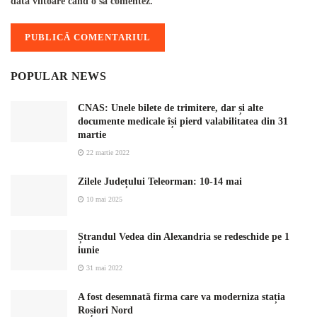
data viitoare când o să comentez.
POPULAR NEWS
CNAS: Unele bilete de trimitere, dar și alte
documente medicale își pierd valabilitatea din 31
martie
22 martie 2022
Zilele Județului Teleorman: 10-14 mai
10 mai 2025
Ștrandul Vedea din Alexandria se redeschide pe 1
iunie
31 mai 2022
A fost desemnată firma care va moderniza stația
Roșiori Nord