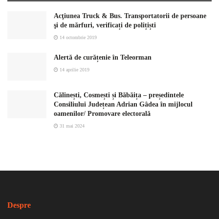
Acţiunea Truck & Bus. Transportatorii de persoane
şi de mărfuri, verificați de polițiști
14 octombrie 2019
Alertă de curățenie în Teleorman
14 aprilie 2019
Călinești, Cosmești și Băbăița – președintele
Consiliului Județean Adrian Gâdea în mijlocul
oamenilor/ Promovare electorală
31 mai 2024
Despre