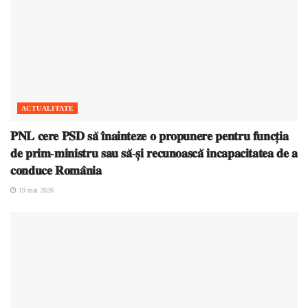
ACTUALITATE
𝐏𝐍𝐋 𝐜𝐞𝐫𝐞 𝐏𝐒𝐃 𝐬𝐚̆ 𝐢̂𝐧𝐚𝐢𝐧𝐭𝐞𝐳𝐞 𝐨 𝐩𝐫𝐨𝐩𝐮𝐧𝐞𝐫𝐞 𝐩𝐞𝐧𝐭𝐫𝐮 𝐟𝐮𝐧𝐜𝐭̦𝐢𝐚
𝐝𝐞 𝐩𝐫𝐢𝐦-𝐦𝐢𝐧𝐢𝐬𝐭𝐫𝐮 𝐬𝐚𝐮 𝐬𝐚̆-𝐬̦𝐢 𝐫𝐞𝐜𝐮𝐧𝐨𝐚𝐬𝐜𝐚̆ 𝐢𝐧𝐜𝐚𝐩𝐚𝐜𝐢𝐭𝐚𝐭𝐞𝐚 𝐝𝐞 𝐚
𝐜𝐨𝐧𝐝𝐮𝐜𝐞 𝐑𝐨𝐦𝐚̂𝐧𝐢𝐚
19 mai 2026