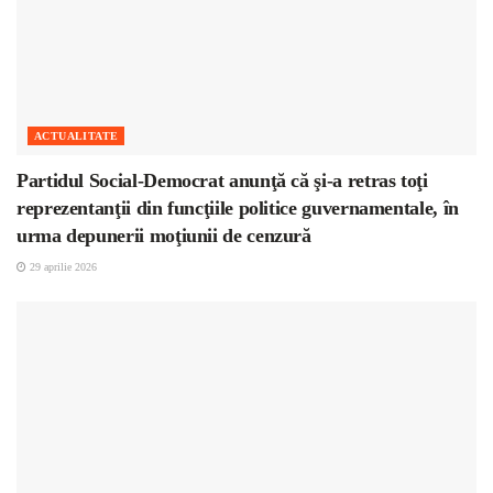
ACTUALITATE
Partidul Social-Democrat anunţă că şi-a retras toţi
reprezentanţii din funcţiile politice guvernamentale, în
urma depunerii moţiunii de cenzură
29 aprilie 2026