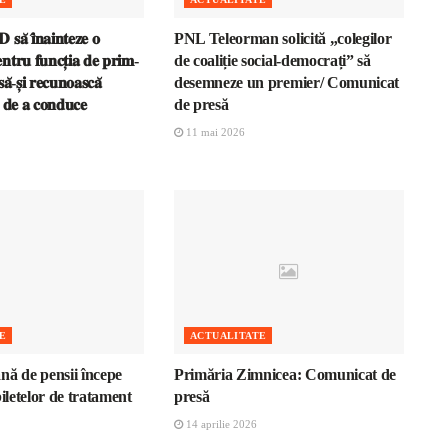
𝐬𝐚̆ 𝐢̂𝐧𝐚𝐢𝐧𝐭𝐞𝐳𝐞 𝐨
PNL Teleorman solicită „colegilor
𝐧𝐭𝐫𝐮 𝐟𝐮𝐧𝐜𝐭̦𝐢𝐚 𝐝𝐞 𝐩𝐫𝐢𝐦-
de coaliție social-democrați” să
𝐚̆-𝐬̦𝐢 𝐫𝐞𝐜𝐮𝐧𝐨𝐚𝐬𝐜𝐚̆
desemneze un premier/ Comunicat
𝐚 𝐝𝐞 𝐚 𝐜𝐨𝐧𝐝𝐮𝐜𝐞
de presă
11 mai 2026
E
ACTUALITATE
nă de pensii începe
Primăria Zimnicea: Comunicat de
biletelor de tratament
presă
14 aprilie 2026