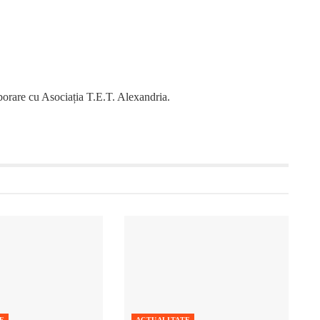
laborare cu Asociația T.E.T. Alexandria.
E
ACTUALITATE