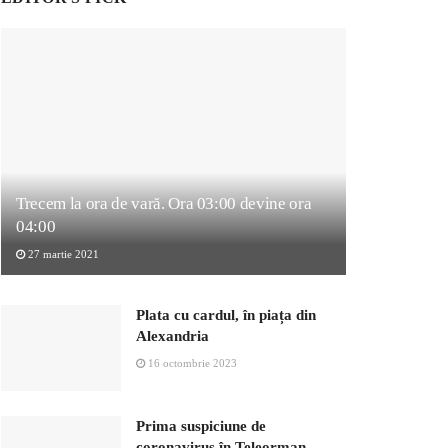
Trecem la ora de vară. Ora 03:00 devine ora
04:00
27 martie 2021
Plata cu cardul, în piața din
Alexandria
16 octombrie 2023
Prima suspiciune de
coronavirus în Teleorman