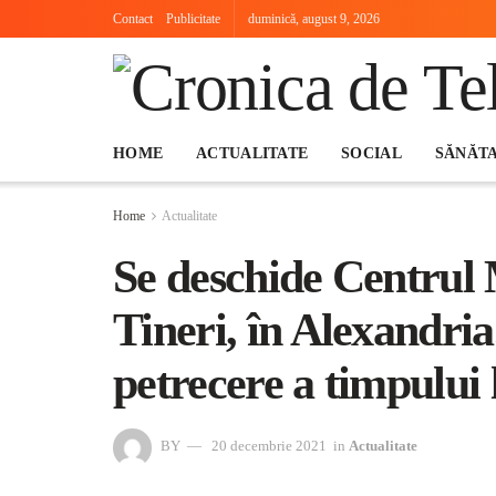
Contact
Publicitate
duminică, august 9, 2026
HOME
ACTUALITATE
SOCIAL
SĂNĂT
Home
Actualitate
Se deschide Centrul 
Tineri, în Alexandria
petrecere a timpului 
BY
20 decembrie 2021
in
Actualitate