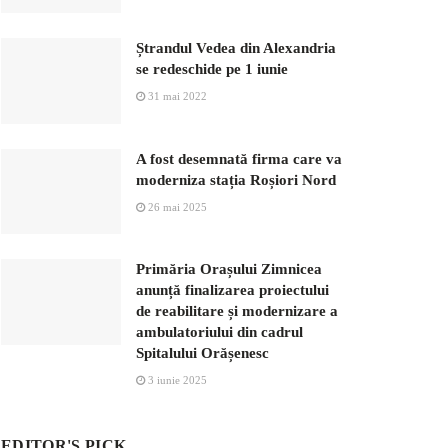
Ștrandul Vedea din Alexandria
se redeschide pe 1 iunie
31 mai 2022
A fost desemnată firma care va
moderniza stația Roșiori Nord
26 mai 2025
Primăria Orașului Zimnicea
anunță finalizarea proiectului
de reabilitare și modernizare a
ambulatoriului din cadrul
Spitalului Orășenesc
3 iunie 2025
EDITOR'S PICK