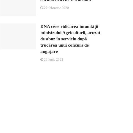
27 februarie 2020
DNA cere ridicarea imunității
ministrului Agriculturii, acuzat
de abuz în serviciu după
trucarea unui concurs de
angajare
23 iunie 2022