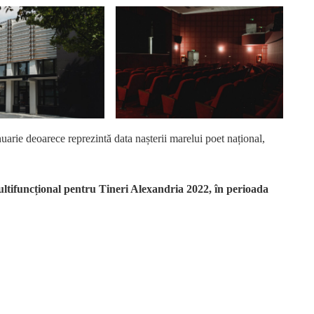
nuarie deoarece reprezintă data nașterii marelui poet național,
ltifuncțional pentru Tineri Alexandria 2022, în perioada