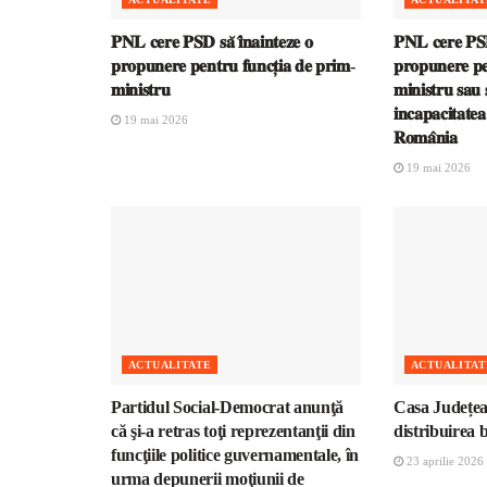
𝐏𝐍𝐋 𝐜𝐞𝐫𝐞 𝐏𝐒𝐃 𝐬𝐚̆ 𝐢̂𝐧𝐚𝐢𝐧𝐭𝐞𝐳𝐞 𝐨
𝐏𝐍𝐋 𝐜𝐞𝐫𝐞 𝐏𝐒𝐃 
𝐩𝐫𝐨𝐩𝐮𝐧𝐞𝐫𝐞 𝐩𝐞𝐧𝐭𝐫𝐮 𝐟𝐮𝐧𝐜𝐭̦𝐢𝐚 𝐝𝐞 𝐩𝐫𝐢𝐦-
𝐩𝐫𝐨𝐩𝐮𝐧𝐞𝐫𝐞 𝐩𝐞
𝐦𝐢𝐧𝐢𝐬𝐭𝐫𝐮
𝐦𝐢𝐧𝐢𝐬𝐭𝐫𝐮 𝐬𝐚𝐮 𝐬
𝐢𝐧𝐜𝐚𝐩𝐚𝐜𝐢𝐭𝐚𝐭𝐞
19 mai 2026
𝐑𝐨𝐦𝐚̂𝐧𝐢𝐚
19 mai 2026
ACTUALITATE
ACTUALITAT
Partidul Social-Democrat anunţă
Casa Județea
că şi-a retras toţi reprezentanţii din
distribuirea 
funcţiile politice guvernamentale, în
23 aprilie 2026
urma depunerii moţiunii de