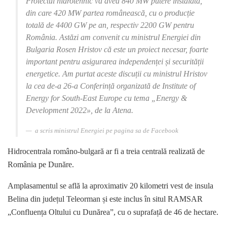
Proiectul hidrotehnic va avea 840 MW putere instalată,
din care 420 MW partea românească, cu o producție
totală de 4400 GW pe an, respectiv 2200 GW pentru
România. Astăzi am convenit cu ministrul Energiei din
Bulgaria Rosen Hristov că este un proiect necesar, foarte
important pentru asigurarea independenței și securității
energetice. Am purtat aceste discuții cu
ministrul Hristov
la cea de-a 26-a Conferință organizată de Institute of
Energy for South-East Europe cu tema „Energy &
Development 2022», de la Atena.
a scris ministrul Energiei pe pagina sa de Facebook
Hidrocentrala româno-bulgară ar fi a treia centrală realizată de
România pe Dunăre.
Amplasamentul se află la aproximativ 20 kilometri vest de insula
Belina din județul Teleorman și este inclus în situl RAMSAR
„Confluența Oltului cu Dunărea”, cu o suprafață de 46 de hectare.