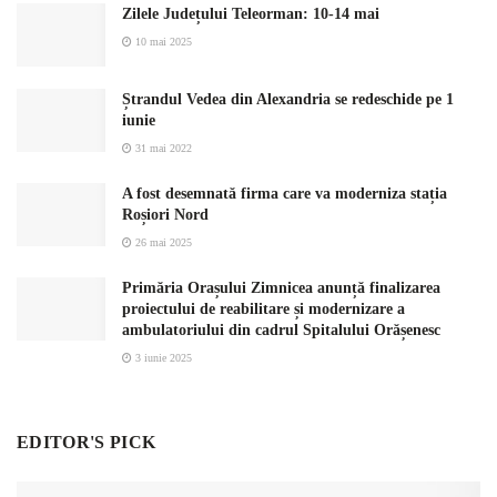
Zilele Județului Teleorman: 10-14 mai
10 mai 2025
Ștrandul Vedea din Alexandria se redeschide pe 1
iunie
31 mai 2022
A fost desemnată firma care va moderniza stația
Roșiori Nord
26 mai 2025
Primăria Orașului Zimnicea anunță finalizarea
proiectului de reabilitare și modernizare a
ambulatoriului din cadrul Spitalului Orășenesc
3 iunie 2025
EDITOR'S PICK