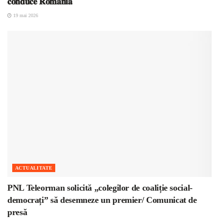
𝐜𝐨𝐧𝐝𝐮𝐜𝐞 𝐑𝐨𝐦𝐚̂𝐧𝐢𝐚
19 mai 2026
ACTUALITATE
PNL Teleorman solicită „colegilor de coaliție social-
democrați” să desemneze un premier/ Comunicat de
presă