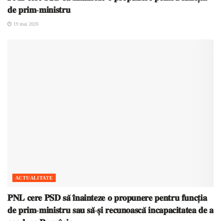
𝐝𝐞 𝐩𝐫𝐢𝐦-𝐦𝐢𝐧𝐢𝐬𝐭𝐫𝐮
19 mai 2026
ACTUALITATE
𝐏𝐍𝐋 𝐜𝐞𝐫𝐞 𝐏𝐒𝐃 𝐬𝐚̆ 𝐢̂𝐧𝐚𝐢𝐧𝐭𝐞𝐳𝐞 𝐨 𝐩𝐫𝐨𝐩𝐮𝐧𝐞𝐫𝐞 𝐩𝐞𝐧𝐭𝐫𝐮 𝐟𝐮𝐧𝐜𝐭̦𝐢𝐚
𝐝𝐞 𝐩𝐫𝐢𝐦-𝐦𝐢𝐧𝐢𝐬𝐭𝐫𝐮 𝐬𝐚𝐮 𝐬𝐚̆-𝐬̦𝐢 𝐫𝐞𝐜𝐮𝐧𝐨𝐚𝐬𝐜𝐚̆ 𝐢𝐧𝐜𝐚𝐩𝐚𝐜𝐢𝐭𝐚𝐭𝐞𝐚 𝐝𝐞 𝐚