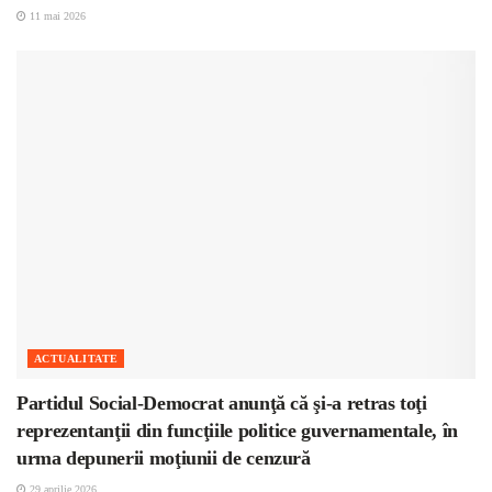
11 mai 2026
ACTUALITATE
Partidul Social-Democrat anunţă că şi-a retras toţi
reprezentanţii din funcţiile politice guvernamentale, în
urma depunerii moţiunii de cenzură
29 aprilie 2026