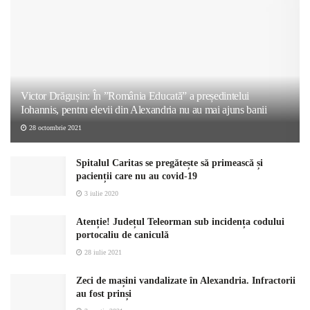
Victor Drăgușin: În ”România Educată” a președintelui
Iohannis, pentru elevii din Alexandria nu au mai ajuns banii
28 octombrie 2021
Spitalul Caritas se pregătește să primească și
pacienții care nu au covid-19
3 iulie 2020
Atenție! Județul Teleorman sub incidența codului
portocaliu de caniculă
28 iulie 2021
Zeci de mașini vandalizate în Alexandria. Infractorii
au fost prinși