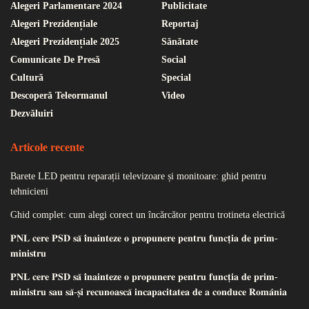
Alegeri Parlamentare 2024
Publicitate
Alegeri Prezidențiale
Reportaj
Alegeri Prezidențiale 2025
Sănătate
Comunicate De Presă
Social
Cultură
Special
Descoperă Teleormanul
Video
Dezvăluiri
Articole recente
Barete LED pentru reparații televizoare și monitoare: ghid pentru
tehnicieni
Ghid complet: cum alegi corect un încărcător pentru trotineta electrică
𝐏𝐍𝐋 𝐜𝐞𝐫𝐞 𝐏𝐒𝐃 𝐬𝐚̆ 𝐢̂𝐧𝐚𝐢𝐧𝐭𝐞𝐳𝐞 𝐨 𝐩𝐫𝐨𝐩𝐮𝐧𝐞𝐫𝐞 𝐩𝐞𝐧𝐭𝐫𝐮 𝐟𝐮𝐧𝐜𝐭̦𝐢𝐚 𝐝𝐞 𝐩𝐫𝐢𝐦-
𝐦𝐢𝐧𝐢𝐬𝐭𝐫𝐮
𝐏𝐍𝐋 𝐜𝐞𝐫𝐞 𝐏𝐒𝐃 𝐬𝐚̆ 𝐢̂𝐧𝐚𝐢𝐧𝐭𝐞𝐳𝐞 𝐨 𝐩𝐫𝐨𝐩𝐮𝐧𝐞𝐫𝐞 𝐩𝐞𝐧𝐭𝐫𝐮 𝐟𝐮𝐧𝐜𝐭̦𝐢𝐚 𝐝𝐞 𝐩𝐫𝐢𝐦-
𝐦𝐢𝐧𝐢𝐬𝐭𝐫𝐮 𝐬𝐚𝐮 𝐬𝐚̆-𝐬̦𝐢 𝐫𝐞𝐜𝐮𝐧𝐨𝐚𝐬𝐜𝐚̆ 𝐢𝐧𝐜𝐚𝐩𝐚𝐜𝐢𝐭𝐚𝐭𝐞𝐚 𝐝𝐞 𝐚 𝐜𝐨𝐧𝐝𝐮𝐜𝐞 𝐑𝐨𝐦𝐚̂𝐧𝐢𝐚