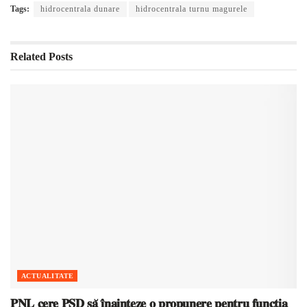
Tags:
hidrocentrala dunare
hidrocentrala turnu magurele
Related
Posts
ACTUALITATE
𝐏𝐍𝐋 𝐜𝐞𝐫𝐞 𝐏𝐒𝐃 𝐬𝐚̆ 𝐢̂𝐧𝐚𝐢𝐧𝐭𝐞𝐳𝐞 𝐨 𝐩𝐫𝐨𝐩𝐮𝐧𝐞𝐫𝐞 𝐩𝐞𝐧𝐭𝐫𝐮 𝐟𝐮𝐧𝐜𝐭̦𝐢𝐚