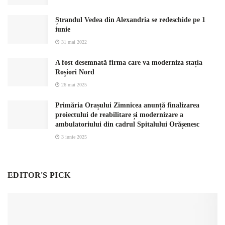
Ștrandul Vedea din Alexandria se redeschide pe 1
iunie
31 mai 2022
A fost desemnată firma care va moderniza stația
Roșiori Nord
26 mai 2025
Primăria Orașului Zimnicea anunță finalizarea
proiectului de reabilitare și modernizare a
ambulatoriului din cadrul Spitalului Orășenesc
3 iunie 2025
EDITOR'S PICK