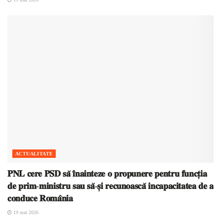
ACTUALITATE
𝐏𝐍𝐋 𝐜𝐞𝐫𝐞 𝐏𝐒𝐃 𝐬𝐚̆ 𝐢̂𝐧𝐚𝐢𝐧𝐭𝐞𝐳𝐞 𝐨 𝐩𝐫𝐨𝐩𝐮𝐧𝐞𝐫𝐞 𝐩𝐞𝐧𝐭𝐫𝐮 𝐟𝐮𝐧𝐜𝐭̦𝐢𝐚
𝐝𝐞 𝐩𝐫𝐢𝐦-𝐦𝐢𝐧𝐢𝐬𝐭𝐫𝐮 𝐬𝐚𝐮 𝐬𝐚̆-𝐬̦𝐢 𝐫𝐞𝐜𝐮𝐧𝐨𝐚𝐬𝐜𝐚̆ 𝐢𝐧𝐜𝐚𝐩𝐚𝐜𝐢𝐭𝐚𝐭𝐞𝐚 𝐝𝐞 𝐚
𝐜𝐨𝐧𝐝𝐮𝐜𝐞 𝐑𝐨𝐦𝐚̂𝐧𝐢𝐚
19 mai 2026