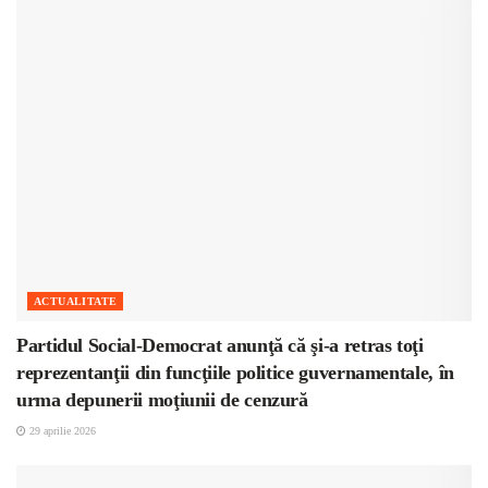
ACTUALITATE
Partidul Social-Democrat anunţă că şi-a retras toţi
reprezentanţii din funcţiile politice guvernamentale, în
urma depunerii moţiunii de cenzură
29 aprilie 2026