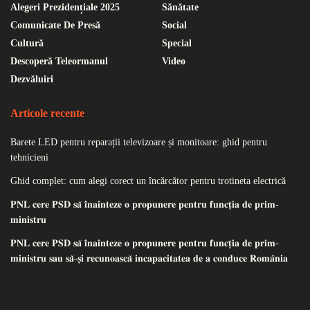
Alegeri Prezidențiale 2025
Sănătate
Comunicate De Presă
Social
Cultură
Special
Descoperă Teleormanul
Video
Dezvăluiri
Articole recente
Barete LED pentru reparații televizoare și monitoare: ghid pentru
tehnicieni
Ghid complet: cum alegi corect un încărcător pentru trotineta electrică
𝐏𝐍𝐋 𝐜𝐞𝐫𝐞 𝐏𝐒𝐃 𝐬𝐚̆ 𝐢̂𝐧𝐚𝐢𝐧𝐭𝐞𝐳𝐞 𝐨 𝐩𝐫𝐨𝐩𝐮𝐧𝐞𝐫𝐞 𝐩𝐞𝐧𝐭𝐫𝐮 𝐟𝐮𝐧𝐜𝐭̦𝐢𝐚 𝐝𝐞 𝐩𝐫𝐢𝐦-
𝐦𝐢𝐧𝐢𝐬𝐭𝐫𝐮
𝐏𝐍𝐋 𝐜𝐞𝐫𝐞 𝐏𝐒𝐃 𝐬𝐚̆ 𝐢̂𝐧𝐚𝐢𝐧𝐭𝐞𝐳𝐞 𝐨 𝐩𝐫𝐨𝐩𝐮𝐧𝐞𝐫𝐞 𝐩𝐞𝐧𝐭𝐫𝐮 𝐟𝐮𝐧𝐜𝐭̦𝐢𝐚 𝐝𝐞 𝐩𝐫𝐢𝐦-
𝐦𝐢𝐧𝐢𝐬𝐭𝐫𝐮 𝐬𝐚𝐮 𝐬𝐚̆-𝐬̦𝐢 𝐫𝐞𝐜𝐮𝐧𝐨𝐚𝐬𝐜𝐚̆ 𝐢𝐧𝐜𝐚𝐩𝐚𝐜𝐢𝐭𝐚𝐭𝐞𝐚 𝐝𝐞 𝐚 𝐜𝐨𝐧𝐝𝐮𝐜𝐞 𝐑𝐨𝐦𝐚̂𝐧𝐢𝐚