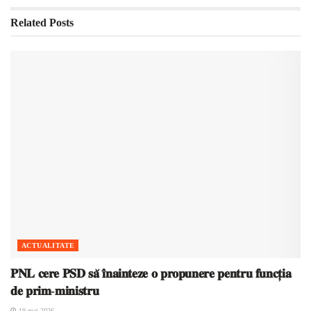
Related
Posts
ACTUALITATE
𝐏𝐍𝐋 𝐜𝐞𝐫𝐞 𝐏𝐒𝐃 𝐬𝐚̆ 𝐢̂𝐧𝐚𝐢𝐧𝐭𝐞𝐳𝐞 𝐨 𝐩𝐫𝐨𝐩𝐮𝐧𝐞𝐫𝐞 𝐩𝐞𝐧𝐭𝐫𝐮 𝐟𝐮𝐧𝐜𝐭̦𝐢𝐚
𝐝𝐞 𝐩𝐫𝐢𝐦-𝐦𝐢𝐧𝐢𝐬𝐭𝐫𝐮
19 mai 2026