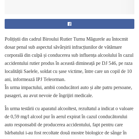
Polițiștii din cadrul Biroului Rutier Turnu Măgurele au întocmit
dosar penal sub aspectul săvârșirii infracțiunilor de vătămare
corporală din culpă și conducerea sub influența alcoolului în cazul
accidentului rutier produs în această dimineață pe DJ 546, pe raza
localității Saelele, soldat cu șase victime, între care un copil de 10
ani, informează IPJ Teleorman.
În urma impactului, ambii conducători auto și alte patru persoane,
pasageri, au avut nevoie de îngrijiri medicale.
În urma testării cu aparatul alcooltest, rezultatul a indicat o valoare
de 0,59 mg/l alcool pur în aerul expirat în cazul conducătorului
auto responsabil de producerea accidentului, fapt pentru care
bărbatului i-au fost recoltate două mostre biologice de sânge în