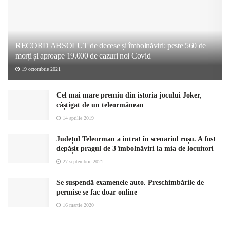
RECORD ABSOLUT de decese și îmbolnăviri: peste 560 de
morți și aproape 19.000 de cazuri noi Covid
19 octombrie 2021
Cel mai mare premiu din istoria jocului Joker,
câștigat de un teleormănean
14 aprilie 2019
Județul Teleorman a intrat în scenariul roșu. A fost
depășit pragul de 3 îmbolnăviri la mia de locuitori
27 septembrie 2021
Se suspendă examenele auto. Preschimbările de
permise se fac doar online
16 martie 2020