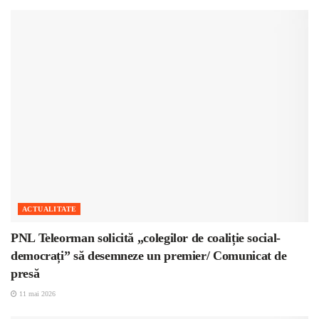
ACTUALITATE
PNL Teleorman solicită „colegilor de coaliție social-
democrați” să desemneze un premier/ Comunicat de
presă
11 mai 2026