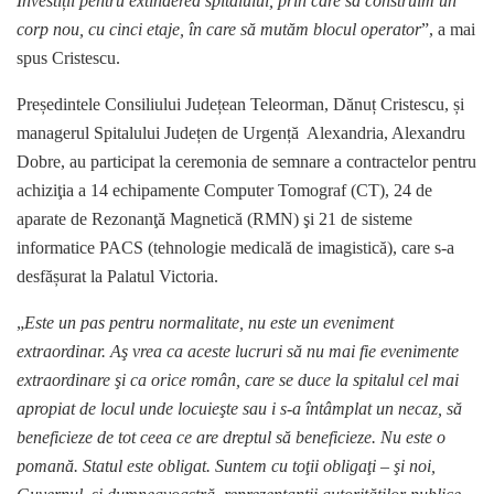
Investiții pentru extinderea spitalului, prin care să construim un
corp nou, cu cinci etaje, în care să mutăm blocul operator
”, a mai
spus Cristescu.
Președintele Consiliului Județean Teleorman, Dănuț Cristescu, și
managerul Spitalului Județen de Urgență Alexandria, Alexandru
Dobre, au participat la ceremonia de semnare a contractelor pentru
achiziţia a 14 echipamente Computer Tomograf (CT), 24 de
aparate de Rezonanţă Magnetică (RMN) şi 21 de sisteme
informatice PACS (tehnologie medicală de imagistică), care s-a
desfășurat la Palatul Victoria.
„
Este un pas pentru normalitate, nu este un eveniment
extraordinar. Aş vrea ca aceste lucruri să nu mai fie evenimente
extraordinare şi ca orice român, care se duce la spitalul cel mai
apropiat de locul unde locuieşte sau i s-a întâmplat un necaz, să
beneficieze de tot ceea ce are dreptul să beneficieze. Nu este o
pomană. Statul este obligat. Suntem cu toţii obligaţi – şi noi,