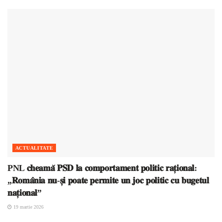
ACTUALITATE
PNL 𝐜𝐡𝐞𝐚𝐦𝐚̆ 𝐏𝐒𝐃 𝐥𝐚 𝐜𝐨𝐦𝐩𝐨𝐫𝐭𝐚𝐦𝐞𝐧𝐭 𝐩𝐨𝐥𝐢𝐭𝐢𝐜 𝐫𝐚𝐭̦𝐢𝐨𝐧𝐚𝐥:
„𝐑𝐨𝐦𝐚̂𝐧𝐢𝐚 𝐧𝐮-𝐬̦𝐢 𝐩𝐨𝐚𝐭𝐞 𝐩𝐞𝐫𝐦𝐢𝐭𝐞 𝐮𝐧 𝐣𝐨𝐜 𝐩𝐨𝐥𝐢𝐭𝐢𝐜 𝐜𝐮 𝐛𝐮𝐠𝐞𝐭𝐮𝐥
𝐧𝐚𝐭̦𝐢𝐨𝐧𝐚𝐥”
19 martie 2026