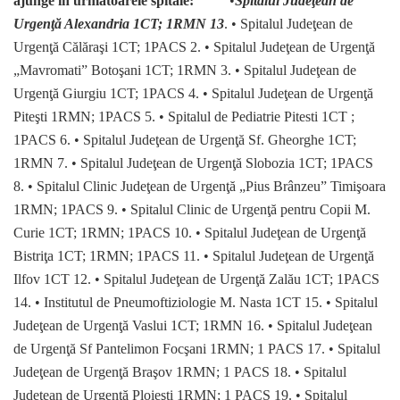
ajunge în următoarele spitale:
•
Spitalul Judeţean de
Urgenţă Alexandria 1CT; 1RMN 13
. • Spitalul Judeţean de
Urgenţă Călăraşi 1CT; 1PACS 2. • Spitalul Judeţean de Urgenţă
„Mavromati” Botoşani 1CT; 1RMN 3. • Spitalul Judeţean de
Urgenţă Giurgiu 1CT; 1PACS 4. • Spitalul Judeţean de Urgenţă
Piteşti 1RMN; 1PACS 5. • Spitalul de Pediatrie Pitesti 1CT ;
1PACS 6. • Spitalul Judeţean de Urgenţă Sf. Gheorghe 1CT;
1RMN 7. • Spitalul Judeţean de Urgenţă Slobozia 1CT; 1PACS
8. • Spitalul Clinic Judeţean de Urgenţă „Pius Brânzeu” Timişoara
1RMN; 1PACS 9. • Spitalul Clinic de Urgenţă pentru Copii M.
Curie 1CT; 1RMN; 1PACS 10. • Spitalul Judeţean de Urgenţă
Bistriţa 1CT; 1RMN; 1PACS 11. • Spitalul Judeţean de Urgenţă
Ilfov 1CT 12. • Spitalul Judeţean de Urgenţă Zalău 1CT; 1PACS
14. • Institutul de Pneumoftiziologie M. Nasta 1CT 15. • Spitalul
Judeţean de Urgenţă Vaslui 1CT; 1RMN 16. • Spitalul Judeţean
de Urgenţă Sf Pantelimon Focşani 1RMN; 1 PACS 17. • Spitalul
Judeţean de Urgenţă Braşov 1RMN; 1 PACS 18. • Spitalul
Judeţean de Urgenţă Ploieşti 1RMN; 1 PACS 19. • Spitalul