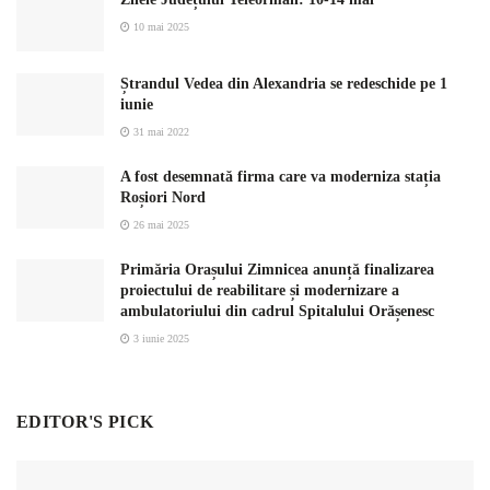
10 mai 2025
Ștrandul Vedea din Alexandria se redeschide pe 1
iunie
31 mai 2022
A fost desemnată firma care va moderniza stația
Roșiori Nord
26 mai 2025
Primăria Orașului Zimnicea anunță finalizarea
proiectului de reabilitare și modernizare a
ambulatoriului din cadrul Spitalului Orășenesc
3 iunie 2025
EDITOR'S PICK