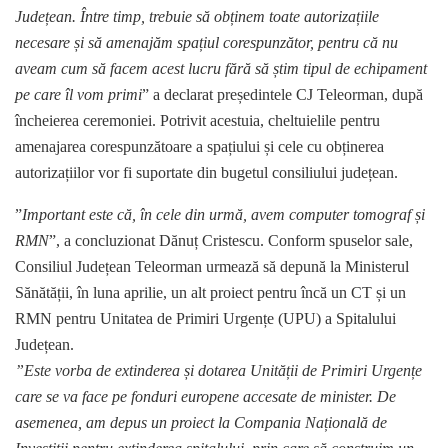
Județean. Între timp, trebuie să obținem toate autorizațiile
necesare și să amenajăm spațiul corespunzător, pentru că nu
aveam cum să facem acest lucru fără să știm tipul de echipament
pe care îl vom primi
” a declarat președintele CJ Teleorman, după
încheierea ceremoniei. Potrivit acestuia, cheltuielile pentru
amenajarea corespunzătoare a spațiului și cele cu obținerea
autorizațiilor vor fi suportate din bugetul consiliului județean.
”
Important este că, în cele din urmă, avem computer tomograf și
RMN
”, a concluzionat Dănuț Cristescu. Conform spuselor sale,
Consiliul Județean Teleorman urmează să depună la Ministerul
Sănătății, în luna aprilie, un alt proiect pentru încă un CT și un
RMN pentru Unitatea de Primiri Urgențe (UPU) a Spitalului
Județean.
”Este vorba de extinderea și dotarea Unității de Primiri Urgențe
care se va face pe fonduri europene accesate de minister. De
asemenea, am depus un proiect la Compania Națională de