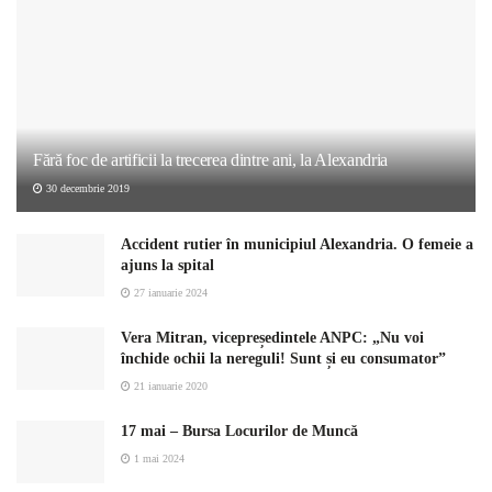
Fără foc de artificii la trecerea dintre ani, la Alexandria
30 decembrie 2019
Accident rutier în municipiul Alexandria. O femeie a
ajuns la spital
27 ianuarie 2024
Vera Mitran, vicepreședintele ANPC: „Nu voi
închide ochii la nereguli! Sunt și eu consumator”
21 ianuarie 2020
17 mai – Bursa Locurilor de Muncă
1 mai 2024