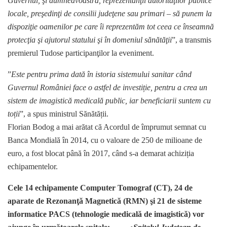
Guvernul, şi dumneavoastră, reprezentanţii autorităţilor publice
locale, preşedinţi de consilii judeţene sau primari – să punem la
dispoziţie oamenilor pe care îi reprezentăm tot ceea ce înseamnă
protecţia şi ajutorul statului şi în domeniul sănătăţii
”, a transmis
premierul Tudose participanţilor la eveniment.
”
Este pentru prima dată în istoria sistemului sanitar când
Guvernul României face o astfel de investiție, pentru a crea un
sistem de imagistică medicală public, iar beneficiarii suntem cu
toții
”, a spus ministrul Sănătății.
Florian Bodog a mai arătat că Acordul de împrumut semnat cu
Banca Mondială în 2014, cu o valoare de 250 de milioane de
euro, a fost blocat până în 2017, când s-a demarat achiziția
echipamentelor.
Cele 14 echipamente Computer Tomograf (CT), 24 de
aparate de Rezonanţă Magnetică (RMN) şi 21 de sisteme
informatice PACS (tehnologie medicală de imagistică) vor