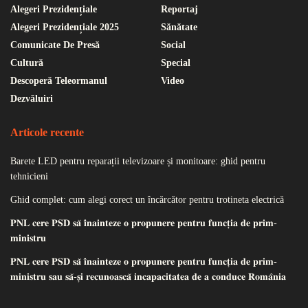
Alegeri Prezidențiale
Reportaj
Alegeri Prezidențiale 2025
Sănătate
Comunicate De Presă
Social
Cultură
Special
Descoperă Teleormanul
Video
Dezvăluiri
Articole recente
Barete LED pentru reparații televizoare și monitoare: ghid pentru
tehnicieni
Ghid complet: cum alegi corect un încărcător pentru trotineta electrică
𝐏𝐍𝐋 𝐜𝐞𝐫𝐞 𝐏𝐒𝐃 𝐬𝐚̆ 𝐢̂𝐧𝐚𝐢𝐧𝐭𝐞𝐳𝐞 𝐨 𝐩𝐫𝐨𝐩𝐮𝐧𝐞𝐫𝐞 𝐩𝐞𝐧𝐭𝐫𝐮 𝐟𝐮𝐧𝐜𝐭̦𝐢𝐚 𝐝𝐞 𝐩𝐫𝐢𝐦-
𝐦𝐢𝐧𝐢𝐬𝐭𝐫𝐮
𝐏𝐍𝐋 𝐜𝐞𝐫𝐞 𝐏𝐒𝐃 𝐬𝐚̆ 𝐢̂𝐧𝐚𝐢𝐧𝐭𝐞𝐳𝐞 𝐨 𝐩𝐫𝐨𝐩𝐮𝐧𝐞𝐫𝐞 𝐩𝐞𝐧𝐭𝐫𝐮 𝐟𝐮𝐧𝐜𝐭̦𝐢𝐚 𝐝𝐞 𝐩𝐫𝐢𝐦-
𝐦𝐢𝐧𝐢𝐬𝐭𝐫𝐮 𝐬𝐚𝐮 𝐬𝐚̆-𝐬̦𝐢 𝐫𝐞𝐜𝐮𝐧𝐨𝐚𝐬𝐜𝐚̆ 𝐢𝐧𝐜𝐚𝐩𝐚𝐜𝐢𝐭𝐚𝐭𝐞𝐚 𝐝𝐞 𝐚 𝐜𝐨𝐧𝐝𝐮𝐜𝐞 𝐑𝐨𝐦𝐚̂𝐧𝐢𝐚