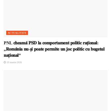
ACTUALITATE
PNL 𝐜𝐡𝐞𝐚𝐦𝐚̆ 𝐏𝐒𝐃 𝐥𝐚 𝐜𝐨𝐦𝐩𝐨𝐫𝐭𝐚𝐦𝐞𝐧𝐭 𝐩𝐨𝐥𝐢𝐭𝐢𝐜 𝐫𝐚𝐭̦𝐢𝐨𝐧𝐚𝐥:
„𝐑𝐨𝐦𝐚̂𝐧𝐢𝐚 𝐧𝐮-𝐬̦𝐢 𝐩𝐨𝐚𝐭𝐞 𝐩𝐞𝐫𝐦𝐢𝐭𝐞 𝐮𝐧 𝐣𝐨𝐜 𝐩𝐨𝐥𝐢𝐭𝐢𝐜 𝐜𝐮 𝐛𝐮𝐠𝐞𝐭𝐮𝐥
𝐧𝐚𝐭̦𝐢𝐨𝐧𝐚𝐥”
19 martie 2026