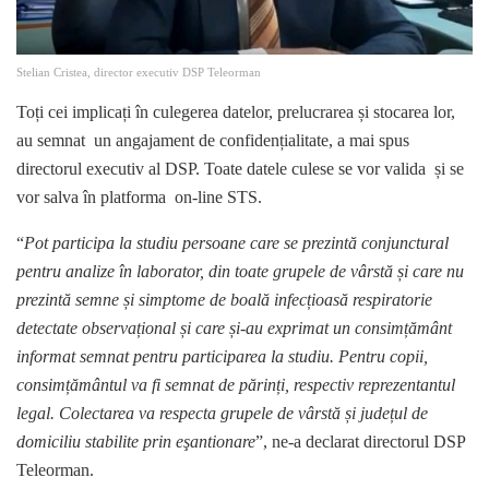
Stelian Cristea, director executiv DSP Teleorman
Toți cei implicați în culegerea datelor, prelucrarea și stocarea lor,
au semnat un angajament de confidențialitate, a mai spus
directorul executiv al DSP. Toate datele culese se vor valida și se
vor salva în platforma on-line STS.
“
Pot participa la studiu persoane care se prezintă conjunctural
pentru analize în laborator, din toate grupele de vârstă și care nu
prezintă semne și simptome de boală infecțioasă respiratorie
detectate observațional și care și-au exprimat un consimțământ
informat semnat pentru participarea la studiu. Pentru copii,
consimțământul va fi semnat de părinți, respectiv reprezentantul
legal. Colectarea va respecta grupele de vârstă și județul de
domiciliu stabilite prin eşantionare
”, ne-a declarat directorul DSP
Teleorman.