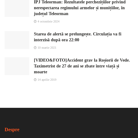
IPJ Teleorman: Rezultatele perchezițiilor privind
nerespectarea regimului armelor și munițiilor, în
județul Teleorman
4 octombrie 2024
Starea de alertă se prelungește. Circulația va fi
interzisă după ora 22:00
10 martie 2021
[VIDEO&FOTO]Accident grav la Roșiorii de Vede.
Taximetrist de 27 de ani se zbate între viață și
moarte
14 aprilie 2019
Despre