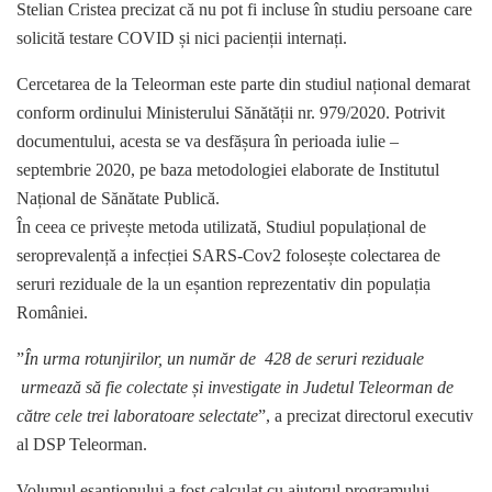
Stelian Cristea precizat că nu pot fi incluse în studiu persoane care
solicită testare COVID și nici pacienții internați.
Cercetarea de la Teleorman este parte din studiul național demarat
conform ordinului Ministerului Sănătății nr. 979/2020. Potrivit
documentului, acesta se va desfășura în perioada iulie –
septembrie 2020, pe baza metodologiei elaborate de Institutul
Național de Sănătate Publică.
În ceea ce privește metoda utilizată, Studiul populațional de
seroprevalență a infecției SARS-Cov2 folosește colectarea de
seruri reziduale de la un eșantion reprezentativ din populația
României.
”
În urma rotunjirilor, un număr de 428 de seruri reziduale
urmează să fie colectate și investigate in Judetul Teleorman de
către cele trei laboratoare selectate
”, a precizat directorul executiv
al DSP Teleorman.
Volumul eșantionului a fost calculat cu ajutorul programului