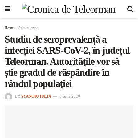
Home
Administrație
Studiu de seroprevalență a
infecției SARS-CoV-2, în județul
Teleorman. Autoritățile vor să
știe gradul de răspândire în
rândul populației
BY
STANOIU IULIA
7 iulie 2020