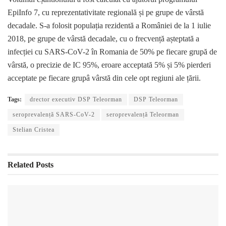
EpiInfo 7, cu reprezentativitate regională și pe grupe de vârstă
decadale. S-a folosit populația rezidentă a României de la 1 iulie
2018, pe grupe de vârstă decadale, cu o frecvență așteptată a
infecției cu SARS-CoV-2 în Romania de 50% pe fiecare grupă de
vârstă, o precizie de IC 95%, eroare acceptată 5% și 5% pierderi
acceptate pe fiecare grupâ vârstă din cele opt regiuni ale țării.
Tags:
drector executiv DSP Teleorman
DSP Teleorman
seroprevalență SARS-CoV-2
seroprevalență Teleorman
Stelian Cristea
Related
Posts