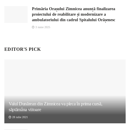
Primăria Orașului Zimnicea anunță finalizarea
proiectului de reabilitare și modernizare a
ambulatoriului din cadrul Spitalului Orășenesc
3 iunie 2025
EDITOR'S PICK
Valul Dunărean din Zimnicea va pleca în prima cursă,
săptămâna viitoare
28 iulie 2021