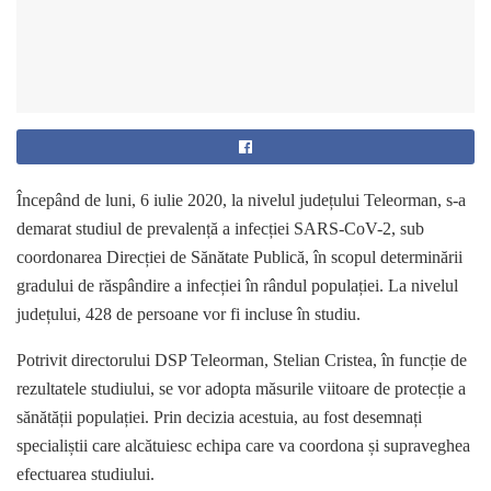
Începând de luni, 6 iulie 2020, la nivelul județului Teleorman, s-a
demarat studiul de prevalență a infecției SARS-CoV-2, sub
coordonarea Direcției de Sănătate Publică, în scopul determinării
gradului de răspândire a infecției în rândul populației. La nivelul
județului, 428 de persoane vor fi incluse în studiu.
Potrivit directorului DSP Teleorman, Stelian Cristea, în funcție de
rezultatele studiului, se vor adopta măsurile viitoare de protecție a
sănătății populației. Prin decizia acestuia, au fost desemnați
specialiștii care alcătuiesc echipa care va coordona și supraveghea
efectuarea studiului.