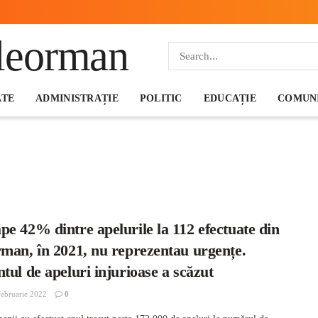
ATE
ADMINISTRAȚIE
POLITIC
EDUCAȚIE
COMUNI
e 42% dintre apelurile la 112 efectuate din
rman, în 2021, nu reprezentau urgențe.
tul de apeluri injurioase a scăzut
ebruarie 2022
0