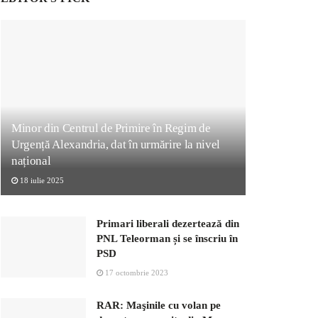
Minor din Centrul de Primire în Regim de
Urgență Alexandria, dat în urmărire la nivel
național
18 iulie 2025
Primari liberali dezertează din
PNL Teleorman și se înscriu în
PSD
17 octombrie 2023
RAR: Maşinile cu volan pe