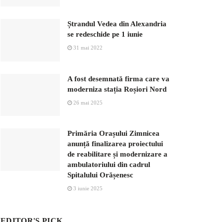
Ștrandul Vedea din Alexandria
se redeschide pe 1 iunie
31 mai 2022
A fost desemnată firma care va
moderniza stația Roșiori Nord
26 mai 2025
Primăria Orașului Zimnicea
anunță finalizarea proiectului
de reabilitare și modernizare a
ambulatoriului din cadrul
Spitalului Orășenesc
3 iunie 2025
EDITOR'S PICK