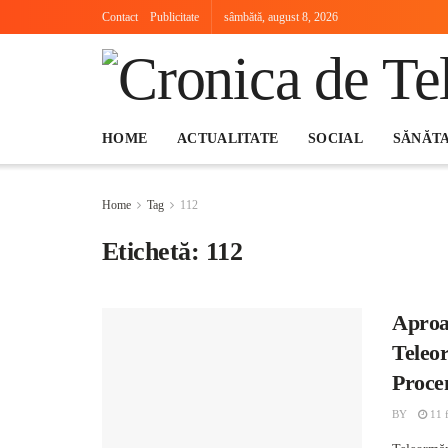
Contact
Publicitate
sâmbătă, august 8, 2026
HOME
ACTUALITATE
SOCIAL
SĂNĂT
Home
Tag
112
Etichetă:
112
Aproap
Teleo
Procen
BY
11 f