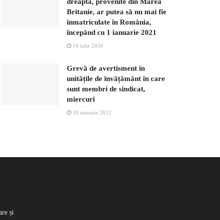
dreapta, provenite din Marea
Britanie, ar putea să nu mai fie
înmatriculate în România,
începând cu 1 ianuarie 2021
14 iulie 2020
Grevă de avertisment în
unitățile de învățământ în care
sunt membri de sindicat,
miercuri
18 ianuarie 2022
re și