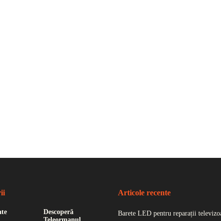
ii
Articole recente
ate
Descoperă
Barete LED pentru reparații televizoa
Teleormanul