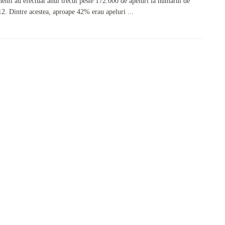
enii au efectuat anul trecut peste 172.000 de apeluri la numărul de
12. Dintre acestea, aproape 42% erau apeluri ...