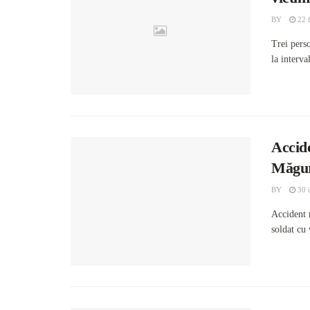
BY
22 f
Trei perso
la interva
Accide
Măgur
BY
30 i
Accident 
soldat cu 