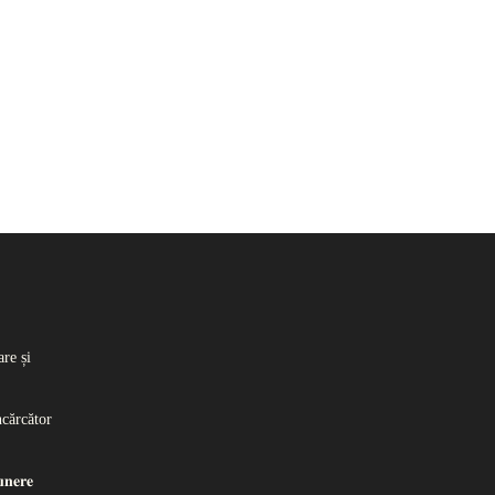
re și
ncărcător
𝐧𝐞𝐫𝐞