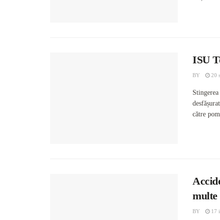
ISU Te
BY
20 
Stingerea 
desfășurat
către pomp
Accid
multe 
BY
17 i