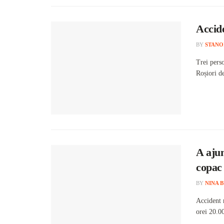
Accide
BY
STANO
Trei perso
Roșiori de
A ajun
copac 
BY
NINA 
Accident r
orei 20.0