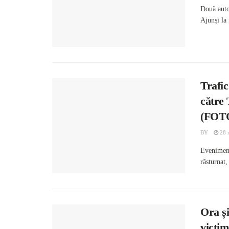
Două auto
Ajunși la 
Trafic
către
(FOT
BY
28 
Eveniment
răsturnat,
Ora și
victi