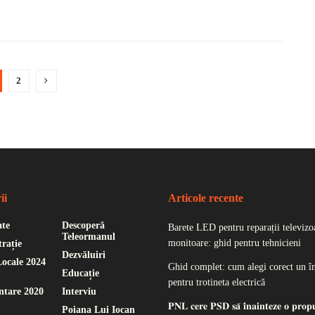
2
ii
Articole recente
ate
Descoperă
Barete LED pentru reparații televizoa
Teleormanul
monitoare: ghid pentru tehnicieni
rație
Dezvăluiri
Locale 2024
Ghid complet: cum alegi corect un î
Educație
pentru trotineta electrică
ntare 2020
Interviu
𝐏𝐍𝐋 𝐜𝐞𝐫𝐞 𝐏𝐒𝐃 𝐬𝐚̆ 𝐢̂𝐧𝐚𝐢𝐧𝐭𝐞𝐳𝐞 𝐨 𝐩𝐫𝐨𝐩
Poiana Lui Iocan