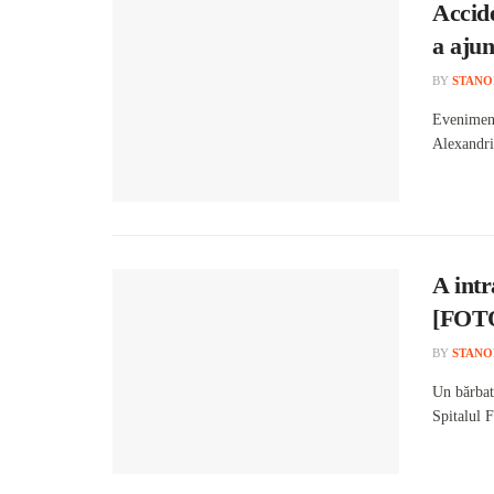
Accide
a ajun
BY
STANO
Evenimentu
Alexandria
A intr
[FOT
BY
STANO
Un bărbat
Spitalul F