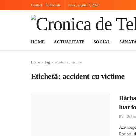
Contact
Publicitate
vineri, august 7, 2026
HOME
ACTUALITATE
SOCIAL
SĂNĂT
Home
Tag
accident cu victime
Etichetă:
accident cu victime
Bărbat
luat f
BY
5 ma
Azi-noapt
Roșiorii d