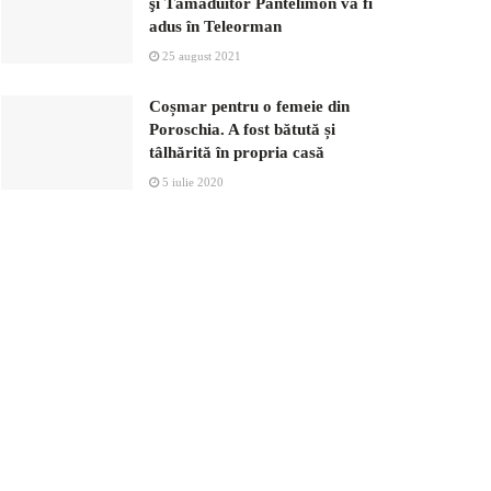
şi Tămăduitor Pantelimon va fi
adus în Teleorman
25 august 2021
Coșmar pentru o femeie din
Poroschia. A fost bătută și
tâlhărită în propria casă
5 iulie 2020