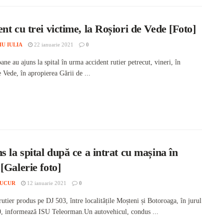
nt cu trei victime, la Roșiori de Vede [Foto]
IU IULIA
22 ianuarie 2021
0
ane au ajuns la spital în urma accident rutier petrecut, vineri, în
 Vede, în apropierea Gării de ...
s la spital după ce a intrat cu mașina în
[Galerie foto]
BUCUR
12 ianuarie 2021
0
utier produs pe DJ 503, între localitățile Moșteni și Botoroaga, în jurul
0, informează ISU Teleorman.Un autovehicul, condus ...