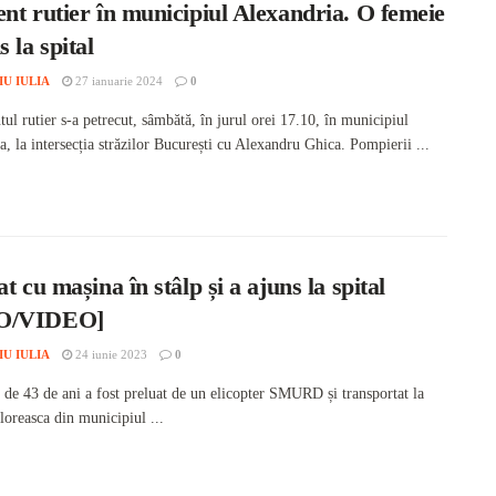
nt rutier în municipiul Alexandria. O femeie
s la spital
IU IULIA
27 ianuarie 2024
0
l rutier s-a petrecut, sâmbătă, în jurul orei 17.10, în municipiul
, la intersecția străzilor București cu Alexandru Ghica. Pompierii ...
at cu mașina în stâlp și a ajuns la spital
O/VIDEO]
IU IULIA
24 iunie 2023
0
 de 43 de ani a fost preluat de un elicopter SMURD și transportat la
loreasca din municipiul ...