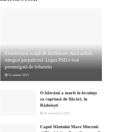
Evazioniștii scapă de închisoare dacă achită
integral prejudiciul. Legea PSD a fost
promulgată de Iohannis
31 martie 2021
O bătrână a murit în locuința
sa cuprinsă de flăcări, în
Rădoiești
30 noiembrie 2020
Capul Sfântului Mare Mucenic