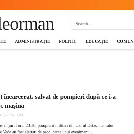
ATE
ADMINISTRAȚIE
POLITIC
EDUCAȚIE
COMUNI
 încarcerat, salvat de pompieri după ce i-a
oc mașina
rtie 2025
0
e, în jurul orei 23.16, pompierii militari din cadrul Detașamentului
e Vede au fost alertați de producerea unui eveniment ...