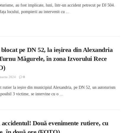
turisme, au fost implicate, luni, într-un accident petrecut pe DJ 504.
fața locului, pompierii au intervenit cu ...
 blocat pe DN 52, la ieșirea din Alexandria
 Turnu Măgurele, în zona Izvorului Rece
O)
martie 2024
0
 rutier la ieșire din municipiul Alexandria, pe DN 52, un autoturism
 posibil 3 victime, se intervine cu o ...
 accidentul! Două evenimente rutiere, cu
me, în două ore (FOTO)