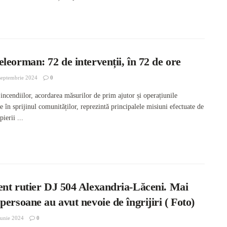
leorman: 72 de intervenții, în 72 de ore
septembrie 2024
0
incendiilor, acordarea măsurilor de prim ajutor și operațiunile
e în sprijinul comunităților, reprezintă principalele misiuni efectuate de
ierii ...
ent rutier DJ 504 Alexandria-Lăceni. Mai
persoane au avut nevoie de îngrijiri ( Foto)
unie 2024
0