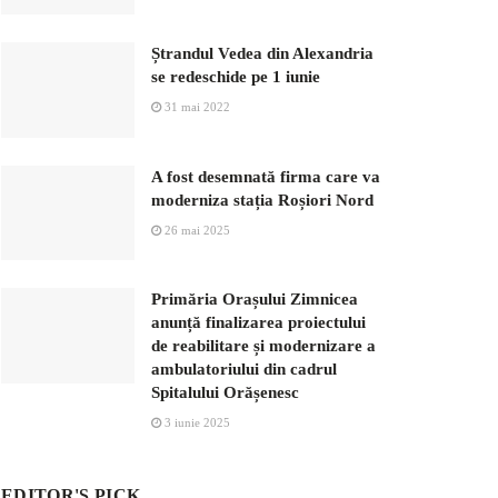
Ștrandul Vedea din Alexandria
se redeschide pe 1 iunie
31 mai 2022
A fost desemnată firma care va
moderniza stația Roșiori Nord
26 mai 2025
Primăria Orașului Zimnicea
anunță finalizarea proiectului
de reabilitare și modernizare a
ambulatoriului din cadrul
Spitalului Orășenesc
3 iunie 2025
EDITOR'S PICK