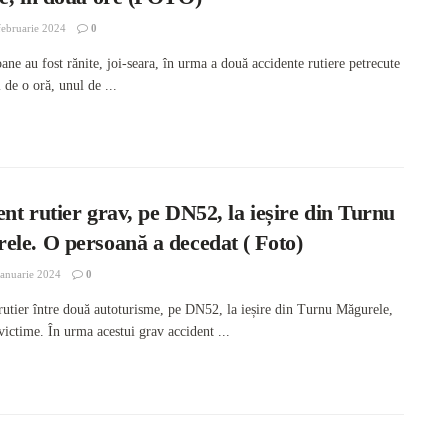
ebruarie 2024
0
ane au fost rănite, joi-seara, în urma a două accidente rutiere petrecute
l de o oră, unul de ...
nt rutier grav, pe DN52, la ieșire din Turnu
ele. O persoană a decedat ( Foto)
anuarie 2024
0
rutier între două autoturisme, pe DN52, la ieșire din Turnu Măgurele,
victime. În urma acestui grav accident ...