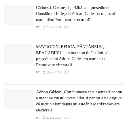
Călinești, Cosmești și Băbăița – președintele
Consiliului Județean Adrian Gâdea în mijlocul
oamenilor/Promovare electorală
BY
29 mai 2024
0
MAVRODIN, BEUCA, FÂNTÂNELE și
BRAGADIRU – un maraton de întâlniri ale
președintelui Adrian Gâdea cu oamenii /
Promovare electorală
BY
23 mai 2024
0
Adrian Gâdea: „Continuitatea este esențială pentru
a menține cursul investițiilor și pentru a ne asigura
că niciun efort depus nu este în zadar/Promovare
electorală
BY
22 mai 2024
0