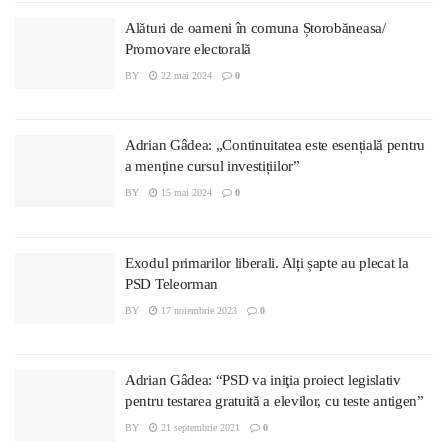
Alături de oameni în comuna Ștorobăneasa/
Promovare electorală
BY
22 mai 2024
0
Adrian Gâdea: „Continuitatea este esențială pentru
a menține cursul investițiilor”
BY
15 mai 2024
0
Exodul primarilor liberali. Alți șapte au plecat la
PSD Teleorman
BY
17 noiembrie 2023
0
Adrian Gâdea: “PSD va iniţia proiect legislativ
pentru testarea gratuită a elevilor, cu teste antigen”
BY
21 septembrie 2021
0