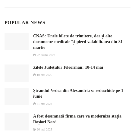
POPULAR NEWS
CNAS: Unele bilete de trimitere, dar și alte
documente medicale își pierd valabilitatea din 31
martie
22 martie 2022
Zilele Județului Teleorman: 10-14 mai
10 mai 2025
Ștrandul Vedea din Alexandria se redeschide pe 1
iunie
31 mai 2022
A fost desemnată firma care va moderniza stația
Roșiori Nord
26 mai 2025