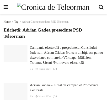
Home
Tag
Adrian Gadea presedinte PSD Teleorman
Etichetă:
Adrian Gadea presedinte PSD
Teleorman
Campania electorală a președintelui Consiliului
Județean, Adrian Gâdea: Proiecte ambițioase pentru
dezvoltarea comunelor Vârtoape, Măldăeni,
Troianu, Săceni /Promovare electorală
BY
4 iunie 2024
0
Adrian Gâdea – Jurnal de campanie/ Promovare
electorală
BY
31 mai 2024
0