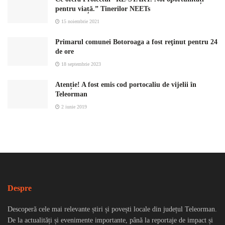
pentru viață.” Tinerilor NEETs
15 noiembrie 2021
Primarul comunei Botoroaga a fost reţinut pentru 24
de ore
18 septembrie 2023
Atenție! A fost emis cod portocaliu de vijelii în
Teleorman
2 iunie 2019
Despre
Descoperă cele mai relevante știri și povești locale din județul Teleorman.
De la actualități și evenimente importante, până la reportaje de impact și