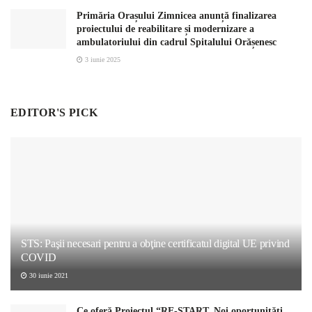
Primăria Orașului Zimnicea anunță finalizarea
proiectului de reabilitare și modernizare a
ambulatoriului din cadrul Spitalului Orășenesc
3 iunie 2025
EDITOR'S PICK
STS: Paşii necesari pentru a obţine certificatul digital UE privind
COVID
30 iunie 2021
Ce oferă Proiectul “RE-START. Noi oportunități