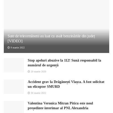
Sute de teleormăneni au luat cu asalt benzinăriile din județ
[VIDEO]
9 martie 2022
Stop apeluri abuzive la 112! Sună responsabil la
numărul de urgență
20 martie 2020
Accident grav la Drăgănești Vlașca. A fost solicitat
un elicopter SMURD
30 martie 2022
Valentina Veronica Mitran Piticu este noul
președinte interimar al PNL Alexandria