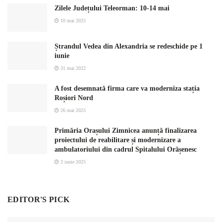
Zilele Județului Teleorman: 10-14 mai
10 mai 2025
Ștrandul Vedea din Alexandria se redeschide pe 1
iunie
31 mai 2022
A fost desemnată firma care va moderniza stația
Roșiori Nord
26 mai 2025
Primăria Orașului Zimnicea anunță finalizarea
proiectului de reabilitare și modernizare a
ambulatoriului din cadrul Spitalului Orășenesc
3 iunie 2025
EDITOR'S PICK