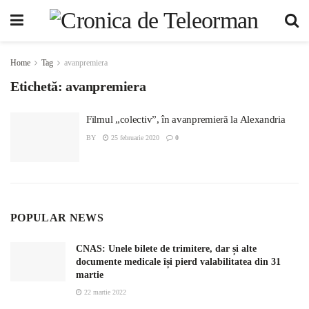
Home
Tag
avanpremiera
Etichetă:
avanpremiera
Filmul „colectiv”, în avanpremieră la Alexandria
BY
25 februarie 2020
0
POPULAR NEWS
CNAS: Unele bilete de trimitere, dar și alte
documente medicale își pierd valabilitatea din 31
martie
22 martie 2022