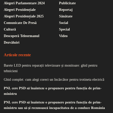
Alegeri Parlamentare 2024
Publicitate
Alegeri Prezidențiale
Reportaj
Alegeri Prezidențiale 2025
Sănătate
Comunicate De Presă
Social
Cultură
Special
Descoperă Teleormanul
Video
Dezvăluiri
Articole recente
Barete LED pentru reparații televizoare și monitoare: ghid pentru
tehnicieni
Ghid complet: cum alegi corect un încărcător pentru trotineta electrică
𝐏𝐍𝐋 𝐜𝐞𝐫𝐞 𝐏𝐒𝐃 𝐬𝐚̆ 𝐢̂𝐧𝐚𝐢𝐧𝐭𝐞𝐳𝐞 𝐨 𝐩𝐫𝐨𝐩𝐮𝐧𝐞𝐫𝐞 𝐩𝐞𝐧𝐭𝐫𝐮 𝐟𝐮𝐧𝐜𝐭̦𝐢𝐚 𝐝𝐞 𝐩𝐫𝐢𝐦-
𝐦𝐢𝐧𝐢𝐬𝐭𝐫𝐮
𝐏𝐍𝐋 𝐜𝐞𝐫𝐞 𝐏𝐒𝐃 𝐬𝐚̆ 𝐢̂𝐧𝐚𝐢𝐧𝐭𝐞𝐳𝐞 𝐨 𝐩𝐫𝐨𝐩𝐮𝐧𝐞𝐫𝐞 𝐩𝐞𝐧𝐭𝐫𝐮 𝐟𝐮𝐧𝐜𝐭̦𝐢𝐚 𝐝𝐞 𝐩𝐫𝐢𝐦-
𝐦𝐢𝐧𝐢𝐬𝐭𝐫𝐮 𝐬𝐚𝐮 𝐬𝐚̆-𝐬̦𝐢 𝐫𝐞𝐜𝐮𝐧𝐨𝐚𝐬𝐜𝐚̆ 𝐢𝐧𝐜𝐚𝐩𝐚𝐜𝐢𝐭𝐚𝐭𝐞𝐚 𝐝𝐞 𝐚 𝐜𝐨𝐧𝐝𝐮𝐜𝐞 𝐑𝐨𝐦𝐚̂𝐧𝐢𝐚