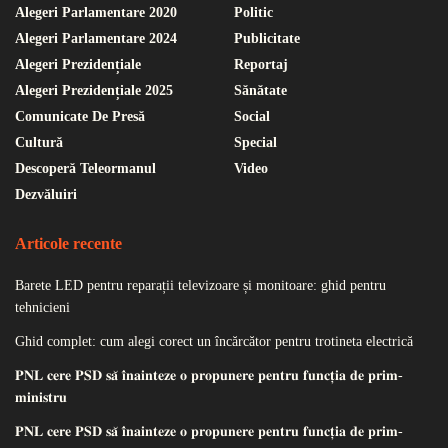
Alegeri Parlamentare 2020
Politic
Alegeri Parlamentare 2024
Publicitate
Alegeri Prezidențiale
Reportaj
Alegeri Prezidențiale 2025
Sănătate
Comunicate De Presă
Social
Cultură
Special
Descoperă Teleormanul
Video
Dezvăluiri
Articole recente
Barete LED pentru reparații televizoare și monitoare: ghid pentru
tehnicieni
Ghid complet: cum alegi corect un încărcător pentru trotineta electrică
𝐏𝐍𝐋 𝐜𝐞𝐫𝐞 𝐏𝐒𝐃 𝐬𝐚̆ 𝐢̂𝐧𝐚𝐢𝐧𝐭𝐞𝐳𝐞 𝐨 𝐩𝐫𝐨𝐩𝐮𝐧𝐞𝐫𝐞 𝐩𝐞𝐧𝐭𝐫𝐮 𝐟𝐮𝐧𝐜𝐭̦𝐢𝐚 𝐝𝐞 𝐩𝐫𝐢𝐦-
𝐦𝐢𝐧𝐢𝐬𝐭𝐫𝐮
𝐏𝐍𝐋 𝐜𝐞𝐫𝐞 𝐏𝐒𝐃 𝐬𝐚̆ 𝐢̂𝐧𝐚𝐢𝐧𝐭𝐞𝐳𝐞 𝐨 𝐩𝐫𝐨𝐩𝐮𝐧𝐞𝐫𝐞 𝐩𝐞𝐧𝐭𝐫𝐮 𝐟𝐮𝐧𝐜𝐭̦𝐢𝐚 𝐝𝐞 𝐩𝐫𝐢𝐦-