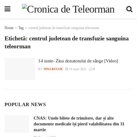
Home
Tag
centrul judetean de transfuzie sanguina teleorman
Etichetă:
centrul judetean de transfuzie sanguina
teleorman
14 iunie- Ziua donatorului de sânge [Video]
BY
NINA BUCUR
14 iunie 2021
0
POPULAR NEWS
CNAS: Unele bilete de trimitere, dar și alte
documente medicale își pierd valabilitatea din 31
martie