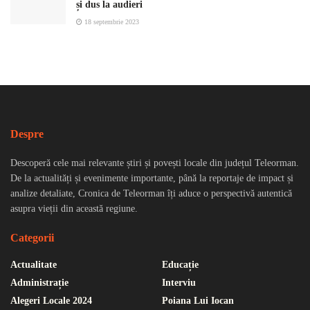
și dus la audieri
18 septembrie 2023
Despre
Descoperă cele mai relevante știri și povești locale din județul Teleorman.
De la actualități și evenimente importante, până la reportaje de impact și
analize detaliate, Cronica de Teleorman îți aduce o perspectivă autentică
asupra vieții din această regiune.
Categorii
Actualitate
Educație
Administrație
Interviu
Alegeri Locale 2024
Poiana Lui Iocan