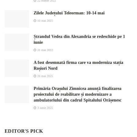
22 martie 2022
Zilele Județului Teleorman: 10-14 mai
10 mai 2025
Ștrandul Vedea din Alexandria se redeschide pe 1
iunie
31 mai 2022
A fost desemnată firma care va moderniza stația
Roșiori Nord
26 mai 2025
Primăria Orașului Zimnicea anunță finalizarea
proiectului de reabilitare și modernizare a
ambulatoriului din cadrul Spitalului Orășenesc
3 iunie 2025
EDITOR'S PICK