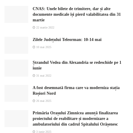
CNAS: Unele bilete de trimitere, dar și alte
documente medicale își pierd valabilitatea din 31
martie
22 martie 2022
Zilele Județului Teleorman: 10-14 mai
10 mai 2025
Ștrandul Vedea din Alexandria se redeschide pe 1
iunie
31 mai 2022
A fost desemnată firma care va moderniza stația
Roșiori Nord
26 mai 2025
Primăria Orașului Zimnicea anunță finalizarea
proiectului de reabilitare și modernizare a
ambulatoriului din cadrul Spitalului Orășenesc
3 iunie 2025