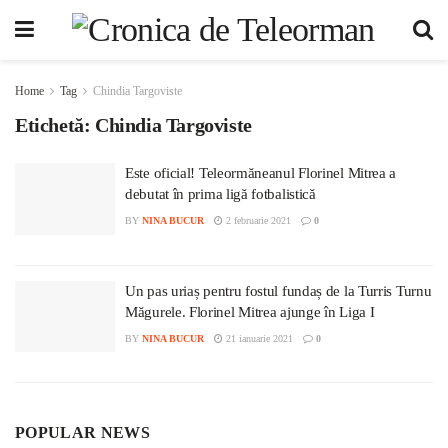
Home
Tag
Chindia Targoviste
Etichetă:
Chindia Targoviste
Este oficial! Teleormăneanul Florinel Mitrea a
debutat în prima ligă fotbalistică
BY
NINA BUCUR
2 februarie 2021
0
Un pas uriaș pentru fostul fundaș de la Turris Turnu
Măgurele. Florinel Mitrea ajunge în Liga I
BY
NINA BUCUR
21 ianuarie 2021
0
POPULAR NEWS