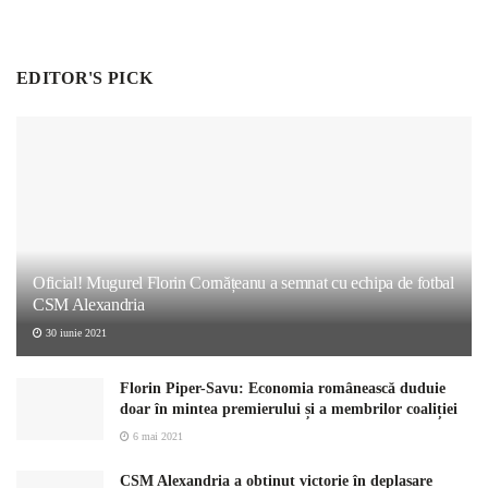
EDITOR'S PICK
Oficial! Mugurel Florin Cornățeanu a semnat cu echipa de fotbal
CSM Alexandria
30 iunie 2021
Florin Piper-Savu: Economia românească duduie
doar în mintea premierului și a membrilor coaliției
6 mai 2021
CSM Alexandria a obținut victorie în deplasare