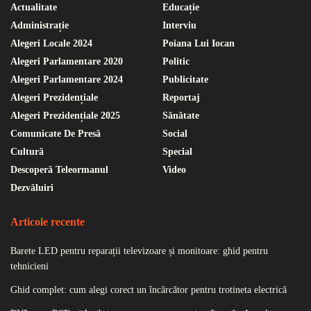
Actualitate
Educație
Administrație
Interviu
Alegeri Locale 2024
Poiana Lui Iocan
Alegeri Parlamentare 2020
Politic
Alegeri Parlamentare 2024
Publicitate
Alegeri Prezidențiale
Reportaj
Alegeri Prezidențiale 2025
Sănătate
Comunicate De Presă
Social
Cultură
Special
Descoperă Teleormanul
Video
Dezvăluiri
Articole recente
Barete LED pentru reparații televizoare și monitoare: ghid pentru
tehnicieni
Ghid complet: cum alegi corect un încărcător pentru trotineta electrică