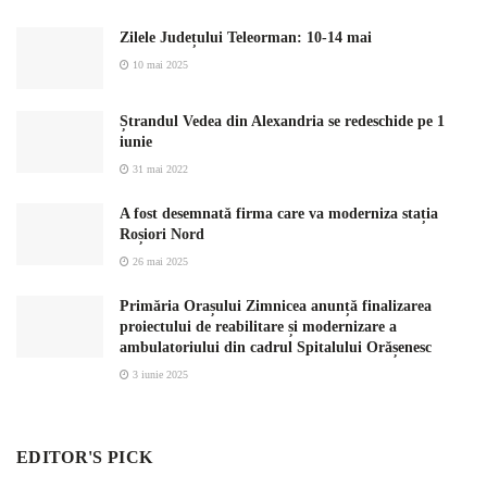
Zilele Județului Teleorman: 10-14 mai
10 mai 2025
Ștrandul Vedea din Alexandria se redeschide pe 1
iunie
31 mai 2022
A fost desemnată firma care va moderniza stația
Roșiori Nord
26 mai 2025
Primăria Orașului Zimnicea anunță finalizarea
proiectului de reabilitare și modernizare a
ambulatoriului din cadrul Spitalului Orășenesc
3 iunie 2025
EDITOR'S PICK