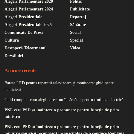
Alegeri Parlamentare 2020
Politic
Alegeri Parlamentare 2024
Publicitate
Alegeri Prezidențiale
Reportaj
Alegeri Prezidențiale 2025
Sănătate
Comunicate De Presă
Social
Cultură
Special
Descoperă Teleormanul
Video
Dezvăluiri
Articole recente
Barete LED pentru reparații televizoare și monitoare: ghid pentru
tehnicieni
Ghid complet: cum alegi corect un încărcător pentru trotineta electrică
𝐏𝐍𝐋 𝐜𝐞𝐫𝐞 𝐏𝐒𝐃 𝐬𝐚̆ 𝐢̂𝐧𝐚𝐢𝐧𝐭𝐞𝐳𝐞 𝐨 𝐩𝐫𝐨𝐩𝐮𝐧𝐞𝐫𝐞 𝐩𝐞𝐧𝐭𝐫𝐮 𝐟𝐮𝐧𝐜𝐭̦𝐢𝐚 𝐝𝐞 𝐩𝐫𝐢𝐦-
𝐦𝐢𝐧𝐢𝐬𝐭𝐫𝐮
𝐏𝐍𝐋 𝐜𝐞𝐫𝐞 𝐏𝐒𝐃 𝐬𝐚̆ 𝐢̂𝐧𝐚𝐢𝐧𝐭𝐞𝐳𝐞 𝐨 𝐩𝐫𝐨𝐩𝐮𝐧𝐞𝐫𝐞 𝐩𝐞𝐧𝐭𝐫𝐮 𝐟𝐮𝐧𝐜𝐭̦𝐢𝐚 𝐝𝐞 𝐩𝐫𝐢𝐦-
𝐦𝐢𝐧𝐢𝐬𝐭𝐫𝐮 𝐬𝐚𝐮 𝐬𝐚̆-𝐬̦𝐢 𝐫𝐞𝐜𝐮𝐧𝐨𝐚𝐬𝐜𝐚̆ 𝐢𝐧𝐜𝐚𝐩𝐚𝐜𝐢𝐭𝐚𝐭𝐞𝐚 𝐝𝐞 𝐚 𝐜𝐨𝐧𝐝𝐮𝐜𝐞 𝐑𝐨𝐦𝐚̂𝐧𝐢𝐚