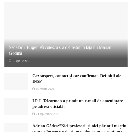
Senatorul Eugen Pîrvulescu s-a dat bătut în fața lui Marian
Godină
13 aprilie 2019
Caz suspect, contact și caz confirmat. Definiții ale
INSP
16 martie 2020
I.P.J. Teleorman a primit un e-mail de amenințare
pe adresa oficială!
24 septembrie 2025
Adrian Gâdea:”Nici profesorii și nici părinții nu știu
cum va începe școala și, mai ales, cum va continua