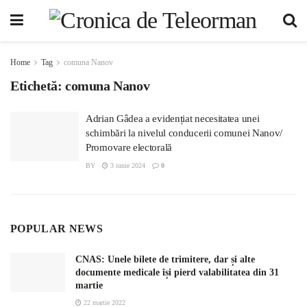
Home
Tag
comuna Nanov
Etichetă:
comuna Nanov
Adrian Gâdea a evidențiat necesitatea unei
schimbări la nivelul conducerii comunei Nanov/
Promovare electorală
BY
3 iunie 2024
0
POPULAR NEWS
CNAS: Unele bilete de trimitere, dar și alte
documente medicale își pierd valabilitatea din 31
martie
22 martie 2022