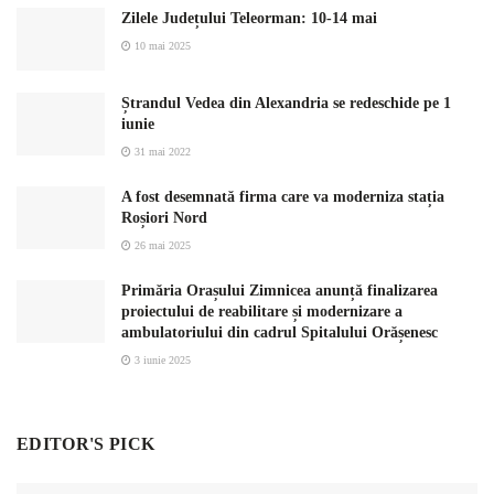
Zilele Județului Teleorman: 10-14 mai
10 mai 2025
Ștrandul Vedea din Alexandria se redeschide pe 1
iunie
31 mai 2022
A fost desemnată firma care va moderniza stația
Roșiori Nord
26 mai 2025
Primăria Orașului Zimnicea anunță finalizarea
proiectului de reabilitare și modernizare a
ambulatoriului din cadrul Spitalului Orășenesc
3 iunie 2025
EDITOR'S PICK