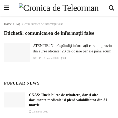
Home
Tag
comunicarea de informații false
Etichetă:
comunicarea de informații false
ATENȚIE! Nu răspândiți informații care nu provin
din surse oficiale! 23 de dosare penale până acum
BY
12 martie 2020
0
POPULAR NEWS
CNAS: Unele bilete de trimitere, dar și alte
documente medicale își pierd valabilitatea din 31
martie
22 martie 2022