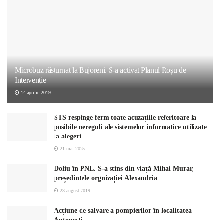
Microbuz răsturnat la Bujoreni. S-a activat Planul Roșu de
Intervenție
14 aprilie 2019
STS respinge ferm toate acuzațiile referitoare la
posibile nereguli ale sistemelor informatice utilizate
la alegeri
21 mai 2025
Doliu în PNL. S-a stins din viață Mihai Murar,
președintele orgnizației Alexandria
23 august 2019
Acțiune de salvare a pompierilor în localitatea
Antonești