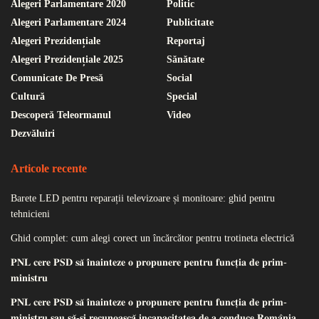
Alegeri Parlamentare 2020
Politic
Alegeri Parlamentare 2024
Publicitate
Alegeri Prezidențiale
Reportaj
Alegeri Prezidențiale 2025
Sănătate
Comunicate De Presă
Social
Cultură
Special
Descoperă Teleormanul
Video
Dezvăluiri
Articole recente
Barete LED pentru reparații televizoare și monitoare: ghid pentru
tehnicieni
Ghid complet: cum alegi corect un încărcător pentru trotineta electrică
𝐏𝐍𝐋 𝐜𝐞𝐫𝐞 𝐏𝐒𝐃 𝐬𝐚̆ 𝐢̂𝐧𝐚𝐢𝐧𝐭𝐞𝐳𝐞 𝐨 𝐩𝐫𝐨𝐩𝐮𝐧𝐞𝐫𝐞 𝐩𝐞𝐧𝐭𝐫𝐮 𝐟𝐮𝐧𝐜𝐭̦𝐢𝐚 𝐝𝐞 𝐩𝐫𝐢𝐦-
𝐦𝐢𝐧𝐢𝐬𝐭𝐫𝐮
𝐏𝐍𝐋 𝐜𝐞𝐫𝐞 𝐏𝐒𝐃 𝐬𝐚̆ 𝐢̂𝐧𝐚𝐢𝐧𝐭𝐞𝐳𝐞 𝐨 𝐩𝐫𝐨𝐩𝐮𝐧𝐞𝐫𝐞 𝐩𝐞𝐧𝐭𝐫𝐮 𝐟𝐮𝐧𝐜𝐭̦𝐢𝐚 𝐝𝐞 𝐩𝐫𝐢𝐦-
𝐦𝐢𝐧𝐢𝐬𝐭𝐫𝐮 𝐬𝐚𝐮 𝐬𝐚̆-𝐬̦𝐢 𝐫𝐞𝐜𝐮𝐧𝐨𝐚𝐬𝐜𝐚̆ 𝐢𝐧𝐜𝐚𝐩𝐚𝐜𝐢𝐭𝐚𝐭𝐞𝐚 𝐝𝐞 𝐚 𝐜𝐨𝐧𝐝𝐮𝐜𝐞 𝐑𝐨𝐦𝐚̂𝐧𝐢𝐚