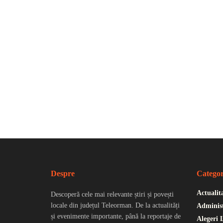
Despre
Categor
Actualit
Descoperă cele mai relevante știri și povești
locale din județul Teleorman. De la actualități
Administ
și evenimente importante, până la reportaje de
Alegeri 