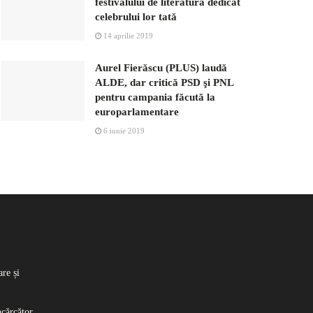
festivalului de literatură dedicat
celebrului lor tată
14 aprilie 2019
Aurel Fierăscu (PLUS) laudă
ALDE, dar critică PSD şi PNL
pentru campania făcută la
europarlamentare
6 iunie 2019
re și
ncărcător