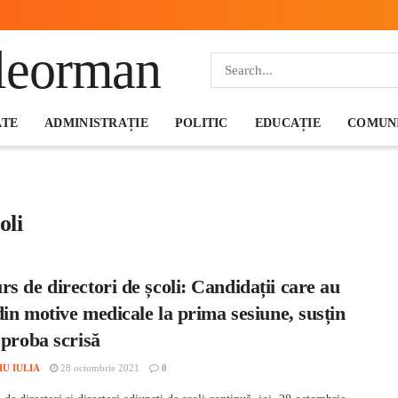
ATE
ADMINISTRAȚIE
POLITIC
EDUCAȚIE
COMUNI
oli
s de directori de școli: Candidații care au
 din motive medicale la prima sesiune, susțin
 proba scrisă
IU IULIA
28 octombrie 2021
0