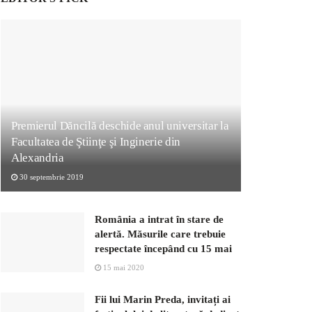
Premierul Dăncilă deschide anul universitar la
Facultatea de Ştiinţe şi Inginerie din
Alexandria
30 septembrie 2019
România a intrat în stare de
alertă. Măsurile care trebuie
respectate începând cu 15 mai
15 mai 2020
Fii lui Marin Preda, invitați ai