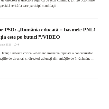
de directori și directori adjuncți de școli continuă, joi, 28 octombrie,
pecială scrisă la care participă candidații ...
or PSD: „România educată = basmele PNL!
ția este pe butuci!”/VIDEO
unie 2021
0
 Dănuț Cristescu critică vehement amânarea repetată a concursurilor
cțiile de directori și directori adjuncți din unitățile de învățământ ...