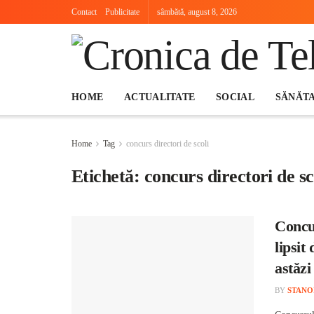
Contact
Publicitate
sâmbătă, august 8, 2026
HOME
ACTUALITATE
SOCIAL
SĂNĂT
Home
Tag
concurs directori de scoli
Etichetă:
concurs directori de sc
Concur
lipsit
astăzi
BY
STANO