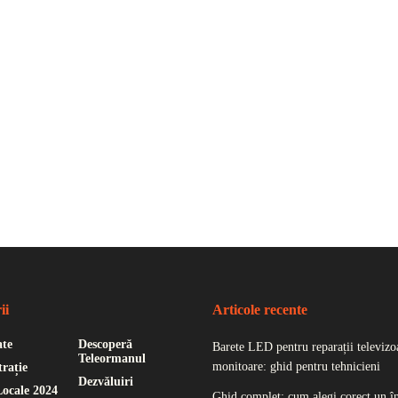
ii
Articole recente
ate
Descoperă
Barete LED pentru reparații televizoa
Teleormanul
monitoare: ghid pentru tehnicieni
rație
Dezvăluiri
Locale 2024
Ghid complet: cum alegi corect un î