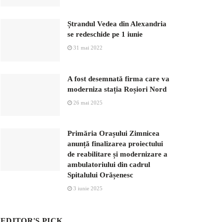
Ștrandul Vedea din Alexandria
se redeschide pe 1 iunie
31 mai 2022
A fost desemnată firma care va
moderniza stația Roșiori Nord
26 mai 2025
Primăria Orașului Zimnicea
anunță finalizarea proiectului
de reabilitare și modernizare a
ambulatoriului din cadrul
Spitalului Orășenesc
3 iunie 2025
EDITOR'S PICK