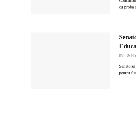
Concursul 
cu proba s
Senat
Educa
BY
30 i
Senatorul
pentru fun