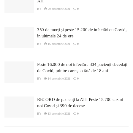
ATI
BY
20 octombrie 2021
0
350 de morți și peste 15.200 de infectări cu Covid,
în ultimele 24 de ore
BY
16 octombrie 2021
0
Peste 16.000 de noi infectări. 304 pacienți decedați
de Covid, printre care și o fată de 18 ani
BY
14 octombrie 2021
0
RECORD de pacienți la ATI. Peste 15.700 cazuri
noi Covid și 390 de decese
BY
13 octombrie 2021
0