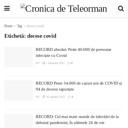
Home
Tag
decese covid
Etichetă:
decese covid
RECORD absolut: Peste 40.000 de persoane
infectate cu Covid
BY
1 februarie 2022
0
RECORD Peste 34.000 de cazuri noi de COVID și
94 de decese raportate
BY
26 ianuarie 2022
0
RECORD: Cel mai mare număr de infectări de la
debutul pandemiei, în ultimele 24 de ore