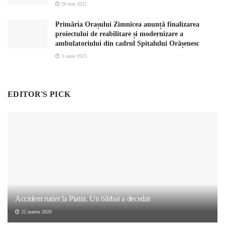
26 mai 2025
Primăria Orașului Zimnicea anunță finalizarea
proiectului de reabilitare și modernizare a
ambulatoriului din cadrul Spitalului Orășenesc
3 iunie 2025
EDITOR'S PICK
Accident rutier la Piatra. Un bărbat a decedat
22 martie 2020