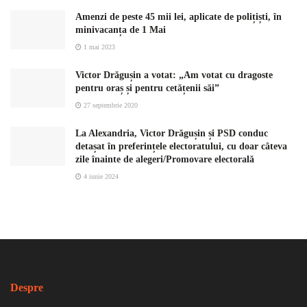
Amenzi de peste 45 mii lei, aplicate de polițiști, în
minivacanța de 1 Mai
1 mai 2023
Victor Drăgușin a votat: „Am votat cu dragoste
pentru oraș și pentru cetățenii săi”
27 septembrie 2020
La Alexandria, Victor Drăgușin și PSD conduc
detașat în preferințele electoratului, cu doar câteva
zile înainte de alegeri/Promovare electorală
4 iunie 2024
Despre