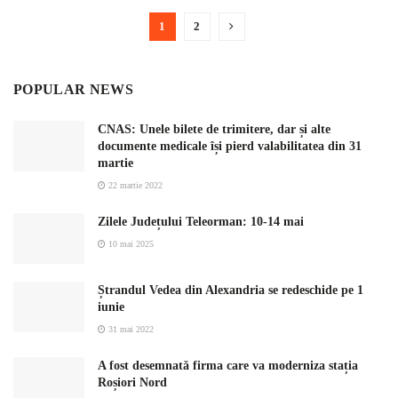
1
2
POPULAR NEWS
CNAS: Unele bilete de trimitere, dar și alte
documente medicale își pierd valabilitatea din 31
martie
22 martie 2022
Zilele Județului Teleorman: 10-14 mai
10 mai 2025
Ștrandul Vedea din Alexandria se redeschide pe 1
iunie
31 mai 2022
A fost desemnată firma care va moderniza stația
Roșiori Nord