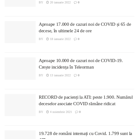
BY
20 ianuarie 2022
0
Aproape 17.000 de cazuri noi de COVID și 65 de
decese, în ultimele 24 de ore
BY
18 ianuarie 2022
0
Aproape 10.000 de cazuri noi de COVID-19.
Crește incidența în Teleorman
BY
13 ianuarie 2022
0
RECORD de pacienți la ATI: peste 1.900. Numărul
deceselor asociate COVID rămâne ridicat
BY
4 noiembrie 2021
0
19.728 de români internați cu Covid. 1.799 sunt la