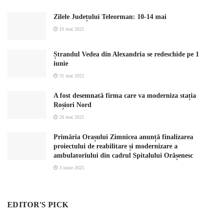
Zilele Județului Teleorman: 10-14 mai
10 mai 2025
Ștrandul Vedea din Alexandria se redeschide pe 1
iunie
31 mai 2022
A fost desemnată firma care va moderniza stația
Roșiori Nord
26 mai 2025
Primăria Orașului Zimnicea anunță finalizarea
proiectului de reabilitare și modernizare a
ambulatoriului din cadrul Spitalului Orășenesc
3 iunie 2025
EDITOR'S PICK