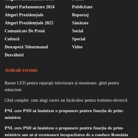
Alegeri Parlamentare 2024
Publicitate
Alegeri Prezidențiale
Reportaj
Alegeri Prezidențiale 2025
Sănătate
Comunicate De Presă
Social
Cultură
Special
Descoperă Teleormanul
Video
Dezvăluiri
Articole recente
Barete LED pentru reparații televizoare și monitoare: ghid pentru
tehnicieni
Ghid complet: cum alegi corect un încărcător pentru trotineta electrică
𝐏𝐍𝐋 𝐜𝐞𝐫𝐞 𝐏𝐒𝐃 𝐬𝐚̆ 𝐢̂𝐧𝐚𝐢𝐧𝐭𝐞𝐳𝐞 𝐨 𝐩𝐫𝐨𝐩𝐮𝐧𝐞𝐫𝐞 𝐩𝐞𝐧𝐭𝐫𝐮 𝐟𝐮𝐧𝐜𝐭̦𝐢𝐚 𝐝𝐞 𝐩𝐫𝐢𝐦-
𝐦𝐢𝐧𝐢𝐬𝐭𝐫𝐮
𝐏𝐍𝐋 𝐜𝐞𝐫𝐞 𝐏𝐒𝐃 𝐬𝐚̆ 𝐢̂𝐧𝐚𝐢𝐧𝐭𝐞𝐳𝐞 𝐨 𝐩𝐫𝐨𝐩𝐮𝐧𝐞𝐫𝐞 𝐩𝐞𝐧𝐭𝐫𝐮 𝐟𝐮𝐧𝐜𝐭̦𝐢𝐚 𝐝𝐞 𝐩𝐫𝐢𝐦-
𝐦𝐢𝐧𝐢𝐬𝐭𝐫𝐮 𝐬𝐚𝐮 𝐬𝐚̆-𝐬̦𝐢 𝐫𝐞𝐜𝐮𝐧𝐨𝐚𝐬𝐜𝐚̆ 𝐢𝐧𝐜𝐚𝐩𝐚𝐜𝐢𝐭𝐚𝐭𝐞𝐚 𝐝𝐞 𝐚 𝐜𝐨𝐧𝐝𝐮𝐜𝐞 𝐑𝐨𝐦𝐚̂𝐧𝐢𝐚