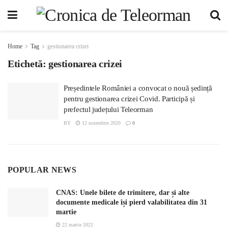
Home
Tag
gestionarea crizei
Etichetă:
gestionarea crizei
Președintele României a convocat o nouă ședință
pentru gestionarea crizei Covid. Participă și
prefectul județului Teleorman
BY
12 noiembrie 2020
0
POPULAR NEWS
CNAS: Unele bilete de trimitere, dar și alte
documente medicale își pierd valabilitatea din 31
martie
22 martie 2022