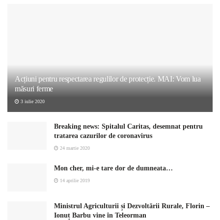
Acțiuni pentru respectarea regulilor de protecție. MAI: Vom lua
măsuri ferme
3 iulie 2020
Breaking news: Spitalul Caritas, desemnat pentru
tratarea cazurilor de coronavirus
24 martie 2020
Mon cher, mi-e tare dor de dumneata…
14 aprilie 2019
Ministrul Agriculturii și Dezvoltării Rurale, Florin –
Ionuț Barbu vine în Teleorman