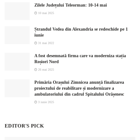
Zilele Județului Teleorman: 10-14 mai
10 mai 2025
Ștrandul Vedea din Alexandria se redeschide pe 1
iunie
31 mai 2022
A fost desemnată firma care va moderniza stația
Roșiori Nord
26 mai 2025
Primăria Orașului Zimnicea anunță finalizarea
proiectului de reabilitare și modernizare a
ambulatoriului din cadrul Spitalului Orășenesc
3 iunie 2025
EDITOR'S PICK