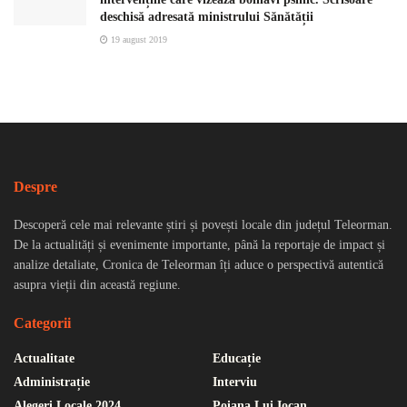
deschisă adresată ministrului Sănătății
19 august 2019
Despre
Descoperă cele mai relevante știri și povești locale din județul Teleorman.
De la actualități și evenimente importante, până la reportaje de impact și
analize detaliate, Cronica de Teleorman îți aduce o perspectivă autentică
asupra vieții din această regiune.
Categorii
Actualitate
Educație
Administrație
Interviu
Alegeri Locale 2024
Poiana Lui Iocan