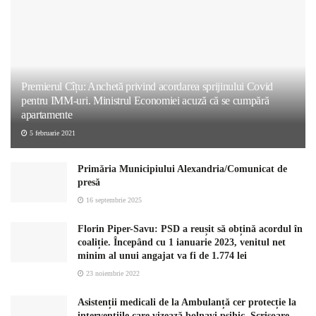
Premierul Cîțu: Anchetă privind acordarea sprijinului Covid
pentru IMM-uri. Ministrul Economiei acuză că se cumpără
apartamente
5 februarie 2021
Primăria Municipiului Alexandria/Comunicat de
presă
16 septembrie 2025
Florin Piper-Savu: PSD a reușit să obțină acordul în
coaliție. Începând cu 1 ianuarie 2023, venitul net
minim al unui angajat va fi de 1.774 lei
23 noiembrie 2022
Asistenții medicali de la Ambulanță cer protecție la
intervențiile care vizează bolnavi psihic. Scrisoare