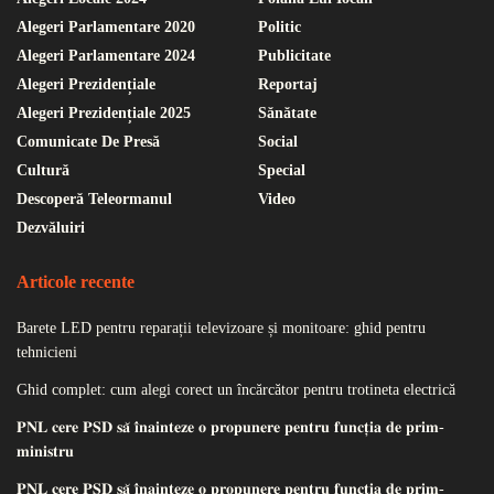
Alegeri Parlamentare 2020
Politic
Alegeri Parlamentare 2024
Publicitate
Alegeri Prezidențiale
Reportaj
Alegeri Prezidențiale 2025
Sănătate
Comunicate De Presă
Social
Cultură
Special
Descoperă Teleormanul
Video
Dezvăluiri
Articole recente
Barete LED pentru reparații televizoare și monitoare: ghid pentru
tehnicieni
Ghid complet: cum alegi corect un încărcător pentru trotineta electrică
𝐏𝐍𝐋 𝐜𝐞𝐫𝐞 𝐏𝐒𝐃 𝐬𝐚̆ 𝐢̂𝐧𝐚𝐢𝐧𝐭𝐞𝐳𝐞 𝐨 𝐩𝐫𝐨𝐩𝐮𝐧𝐞𝐫𝐞 𝐩𝐞𝐧𝐭𝐫𝐮 𝐟𝐮𝐧𝐜𝐭̦𝐢𝐚 𝐝𝐞 𝐩𝐫𝐢𝐦-
𝐦𝐢𝐧𝐢𝐬𝐭𝐫𝐮
𝐏𝐍𝐋 𝐜𝐞𝐫𝐞 𝐏𝐒𝐃 𝐬𝐚̆ 𝐢̂𝐧𝐚𝐢𝐧𝐭𝐞𝐳𝐞 𝐨 𝐩𝐫𝐨𝐩𝐮𝐧𝐞𝐫𝐞 𝐩𝐞𝐧𝐭𝐫𝐮 𝐟𝐮𝐧𝐜𝐭̦𝐢𝐚 𝐝𝐞 𝐩𝐫𝐢𝐦-