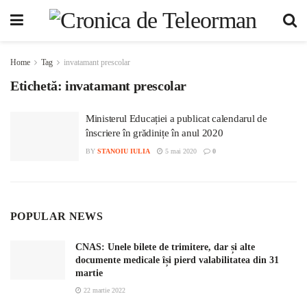
Home
Tag
invatamant prescolar
Etichetă:
invatamant prescolar
Ministerul Educației a publicat calendarul de
înscriere în grădinițe în anul 2020
BY
STANOIU IULIA
5 mai 2020
0
POPULAR NEWS
CNAS: Unele bilete de trimitere, dar și alte
documente medicale își pierd valabilitatea din 31
martie
22 martie 2022