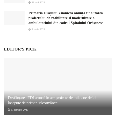
26 mai 2025
Primăria Orașului Zimnicea anunță finalizarea
proiectului de reabilitare și modernizare a
ambulatoriului din cadrul Spitalului Orășenesc
3 iunie 2025
EDITOR'S PICK
Desființarea FDI aruncă în aer proiecte de milioane de lei
începute de primari teleormăneni
31 ianuarie 2020