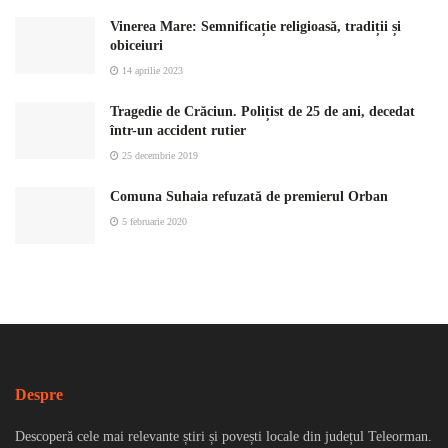
Vinerea Mare: Semnificație religioasă, tradiții și
obiceiuri
14 aprilie 2023
Tragedie de Crăciun. Polițist de 25 de ani, decedat
într-un accident rutier
25 decembrie 2019
Comuna Suhaia refuzată de premierul Orban
5 februarie 2020
Despre
Descoperă cele mai relevante știri și povești locale din județul Teleorman.