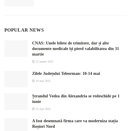
POPULAR NEWS
CNAS: Unele bilete de trimitere, dar și alte
documente medicale își pierd valabilitatea din 31
martie
22 martie 2022
Zilele Județului Teleorman: 10-14 mai
10 mai 2025
Ștrandul Vedea din Alexandria se redeschide pe 1
iunie
31 mai 2022
A fost desemnată firma care va moderniza stația
Roșiori Nord