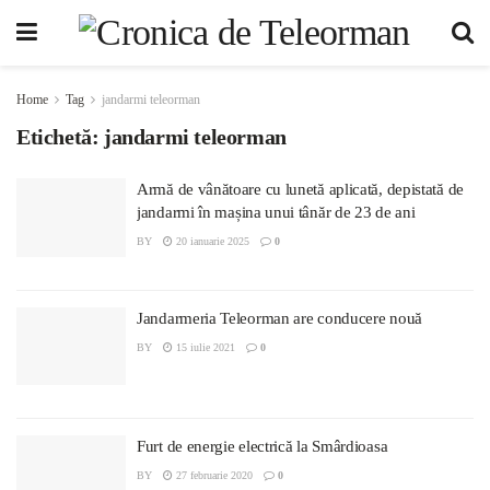
Home
Tag
jandarmi teleorman
Etichetă:
jandarmi teleorman
Armă de vânătoare cu lunetă aplicată, depistată de
jandarmi în mașina unui tânăr de 23 de ani
BY
20 ianuarie 2025
0
Jandarmeria Teleorman are conducere nouă
BY
15 iulie 2021
0
Furt de energie electrică la Smârdioasa
BY
27 februarie 2020
0