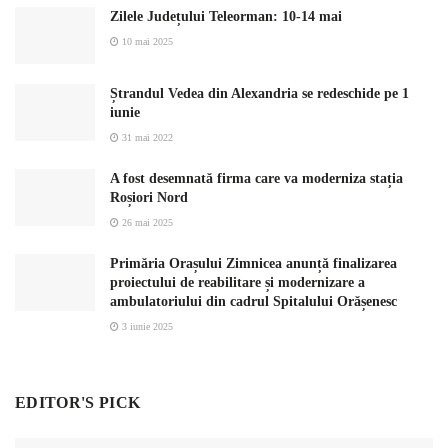
Zilele Județului Teleorman: 10-14 mai
10 mai 2025
Ștrandul Vedea din Alexandria se redeschide pe 1
iunie
31 mai 2022
A fost desemnată firma care va moderniza stația
Roșiori Nord
26 mai 2025
Primăria Orașului Zimnicea anunță finalizarea
proiectului de reabilitare și modernizare a
ambulatoriului din cadrul Spitalului Orășenesc
3 iunie 2025
EDITOR'S PICK