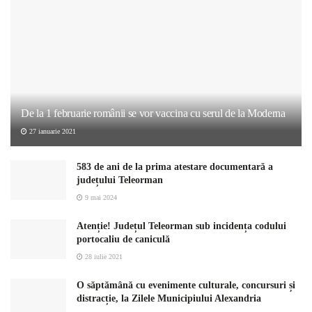
De la 1 februarie românii se vor vaccina cu serul de la Moderna
27 ianuarie 2021
583 de ani de la prima atestare documentară a
județului Teleorman
9 mai 2024
Atenție! Județul Teleorman sub incidența codului
portocaliu de caniculă
28 iulie 2021
O săptămână cu evenimente culturale, concursuri și
distracție, la Zilele Municipiului Alexandria