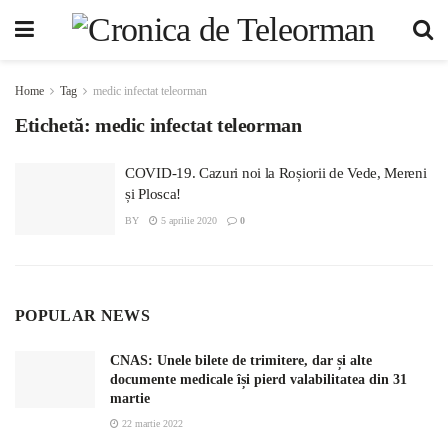
Home
Tag
medic infectat teleorman
Etichetă:
medic infectat teleorman
COVID-19. Cazuri noi la Roșiorii de Vede, Mereni
și Plosca!
BY
5 aprilie 2020
0
POPULAR NEWS
CNAS: Unele bilete de trimitere, dar și alte
documente medicale își pierd valabilitatea din 31
martie
22 martie 2022