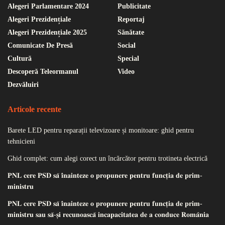
Alegeri Parlamentare 2024
Publicitate
Alegeri Prezidențiale
Reportaj
Alegeri Prezidențiale 2025
Sănătate
Comunicate De Presă
Social
Cultură
Special
Descoperă Teleormanul
Video
Dezvăluiri
Articole recente
Barete LED pentru reparații televizoare și monitoare: ghid pentru
tehnicieni
Ghid complet: cum alegi corect un încărcător pentru trotineta electrică
𝐏𝐍𝐋 𝐜𝐞𝐫𝐞 𝐏𝐒𝐃 𝐬𝐚̆ 𝐢̂𝐧𝐚𝐢𝐧𝐭𝐞𝐳𝐞 𝐨 𝐩𝐫𝐨𝐩𝐮𝐧𝐞𝐫𝐞 𝐩𝐞𝐧𝐭𝐫𝐮 𝐟𝐮𝐧𝐜𝐭̦𝐢𝐚 𝐝𝐞 𝐩𝐫𝐢𝐦-
𝐦𝐢𝐧𝐢𝐬𝐭𝐫𝐮
𝐏𝐍𝐋 𝐜𝐞𝐫𝐞 𝐏𝐒𝐃 𝐬𝐚̆ 𝐢̂𝐧𝐚𝐢𝐧𝐭𝐞𝐳𝐞 𝐨 𝐩𝐫𝐨𝐩𝐮𝐧𝐞𝐫𝐞 𝐩𝐞𝐧𝐭𝐫𝐮 𝐟𝐮𝐧𝐜𝐭̦𝐢𝐚 𝐝𝐞 𝐩𝐫𝐢𝐦-
𝐦𝐢𝐧𝐢𝐬𝐭𝐫𝐮 𝐬𝐚𝐮 𝐬𝐚̆-𝐬̦𝐢 𝐫𝐞𝐜𝐮𝐧𝐨𝐚𝐬𝐜𝐚̆ 𝐢𝐧𝐜𝐚𝐩𝐚𝐜𝐢𝐭𝐚𝐭𝐞𝐚 𝐝𝐞 𝐚 𝐜𝐨𝐧𝐝𝐮𝐜𝐞 𝐑𝐨𝐦𝐚̂𝐧𝐢𝐚