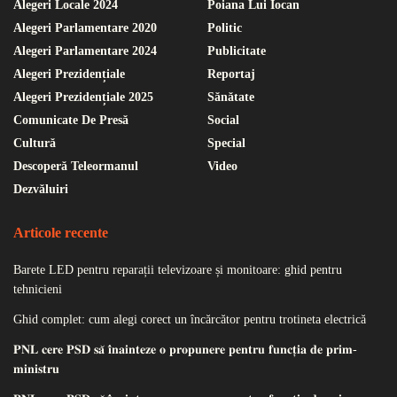
Alegeri Locale 2024
Poiana Lui Iocan
Alegeri Parlamentare 2020
Politic
Alegeri Parlamentare 2024
Publicitate
Alegeri Prezidențiale
Reportaj
Alegeri Prezidențiale 2025
Sănătate
Comunicate De Presă
Social
Cultură
Special
Descoperă Teleormanul
Video
Dezvăluiri
Articole recente
Barete LED pentru reparații televizoare și monitoare: ghid pentru
tehnicieni
Ghid complet: cum alegi corect un încărcător pentru trotineta electrică
𝐏𝐍𝐋 𝐜𝐞𝐫𝐞 𝐏𝐒𝐃 𝐬𝐚̆ 𝐢̂𝐧𝐚𝐢𝐧𝐭𝐞𝐳𝐞 𝐨 𝐩𝐫𝐨𝐩𝐮𝐧𝐞𝐫𝐞 𝐩𝐞𝐧𝐭𝐫𝐮 𝐟𝐮𝐧𝐜𝐭̦𝐢𝐚 𝐝𝐞 𝐩𝐫𝐢𝐦-
𝐦𝐢𝐧𝐢𝐬𝐭𝐫𝐮