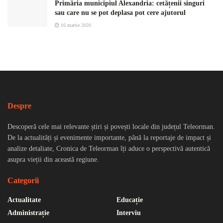
Primăria municipiul Alexandria: cetățenii singuri
sau care nu se pot deplasa pot cere ajutorul
16 martie 2020
Despre
Descoperă cele mai relevante știri și povești locale din județul Teleorman.
De la actualități și evenimente importante, până la reportaje de impact și
analize detaliate, Cronica de Teleorman îți aduce o perspectivă autentică
asupra vieții din această regiune.
Categorii
Actualitate
Educație
Administrație
Interviu