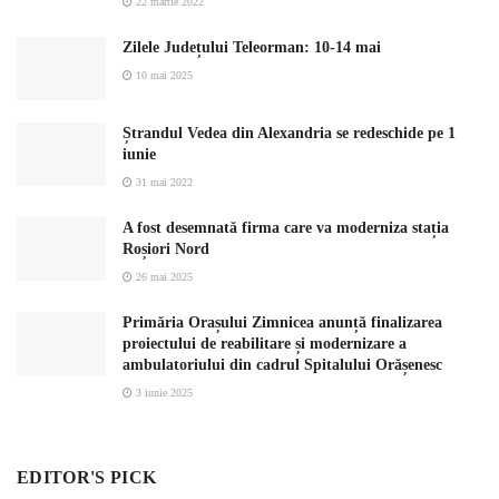
22 martie 2022
Zilele Județului Teleorman: 10-14 mai
10 mai 2025
Ștrandul Vedea din Alexandria se redeschide pe 1
iunie
31 mai 2022
A fost desemnată firma care va moderniza stația
Roșiori Nord
26 mai 2025
Primăria Orașului Zimnicea anunță finalizarea
proiectului de reabilitare și modernizare a
ambulatoriului din cadrul Spitalului Orășenesc
3 iunie 2025
EDITOR'S PICK