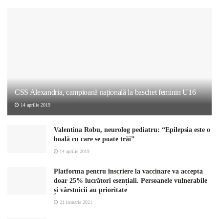
CSS Alexandria, campioană națională la baschet feminin U16
14 aprilie 2019
Valentina Robu, neurolog pediatru: “Epilepsia este o
boală cu care se poate trăi”
14 aprilie 2019
Platforma pentru înscriere la vaccinare va accepta
doar 25% lucrători esențiali. Persoanele vulnerabile
și vârstnicii au prioritate
21 ianuarie 2021