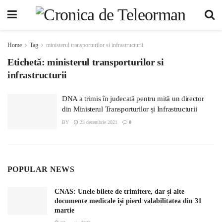
Home
Tag
ministerul transporturilor si infrastructurii
Etichetă:
ministerul transporturilor si
infrastructurii
DNA a trimis în judecată pentru mită un director
din Ministerul Transporturilor și Infrastructurii
BY
23 decembrie 2021
0
POPULAR NEWS
CNAS: Unele bilete de trimitere, dar și alte
documente medicale își pierd valabilitatea din 31
martie