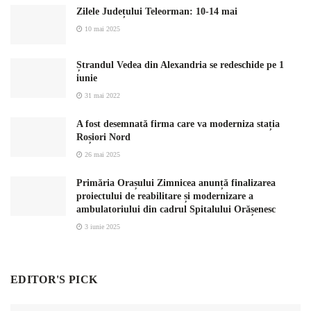
Zilele Județului Teleorman: 10-14 mai
10 mai 2025
Ștrandul Vedea din Alexandria se redeschide pe 1
iunie
31 mai 2022
A fost desemnată firma care va moderniza stația
Roșiori Nord
26 mai 2025
Primăria Orașului Zimnicea anunță finalizarea
proiectului de reabilitare și modernizare a
ambulatoriului din cadrul Spitalului Orășenesc
3 iunie 2025
EDITOR'S PICK