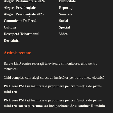
Alegeri Parlamentare 2024
Publicitate
Alegeri Prezidențiale
Reportaj
Alegeri Prezidențiale 2025
Sănătate
Comunicate De Presă
Social
Cultură
Special
Descoperă Teleormanul
Video
Dezvăluiri
Articole recente
Barete LED pentru reparații televizoare și monitoare: ghid pentru
tehnicieni
Ghid complet: cum alegi corect un încărcător pentru trotineta electrică
𝐏𝐍𝐋 𝐜𝐞𝐫𝐞 𝐏𝐒𝐃 𝐬𝐚̆ 𝐢̂𝐧𝐚𝐢𝐧𝐭𝐞𝐳𝐞 𝐨 𝐩𝐫𝐨𝐩𝐮𝐧𝐞𝐫𝐞 𝐩𝐞𝐧𝐭𝐫𝐮 𝐟𝐮𝐧𝐜𝐭̦𝐢𝐚 𝐝𝐞 𝐩𝐫𝐢𝐦-
𝐦𝐢𝐧𝐢𝐬𝐭𝐫𝐮
𝐏𝐍𝐋 𝐜𝐞𝐫𝐞 𝐏𝐒𝐃 𝐬𝐚̆ 𝐢̂𝐧𝐚𝐢𝐧𝐭𝐞𝐳𝐞 𝐨 𝐩𝐫𝐨𝐩𝐮𝐧𝐞𝐫𝐞 𝐩𝐞𝐧𝐭𝐫𝐮 𝐟𝐮𝐧𝐜𝐭̦𝐢𝐚 𝐝𝐞 𝐩𝐫𝐢𝐦-
𝐦𝐢𝐧𝐢𝐬𝐭𝐫𝐮 𝐬𝐚𝐮 𝐬𝐚̆-𝐬̦𝐢 𝐫𝐞𝐜𝐮𝐧𝐨𝐚𝐬𝐜𝐚̆ 𝐢𝐧𝐜𝐚𝐩𝐚𝐜𝐢𝐭𝐚𝐭𝐞𝐚 𝐝𝐞 𝐚 𝐜𝐨𝐧𝐝𝐮𝐜𝐞 𝐑𝐨𝐦𝐚̂𝐧𝐢𝐚