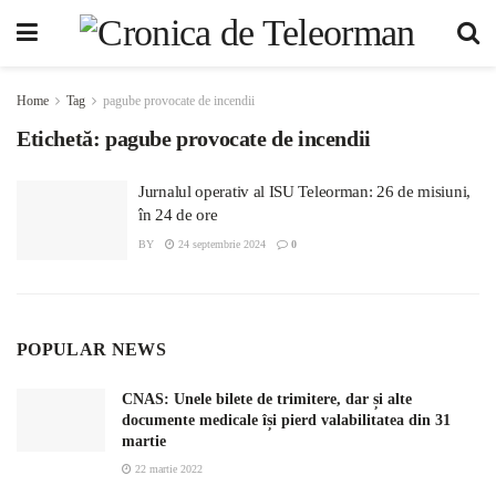
Home
Tag
pagube provocate de incendii
Etichetă:
pagube provocate de incendii
Jurnalul operativ al ISU Teleorman: 26 de misiuni,
în 24 de ore
BY
24 septembrie 2024
0
POPULAR NEWS
CNAS: Unele bilete de trimitere, dar și alte
documente medicale își pierd valabilitatea din 31
martie
22 martie 2022