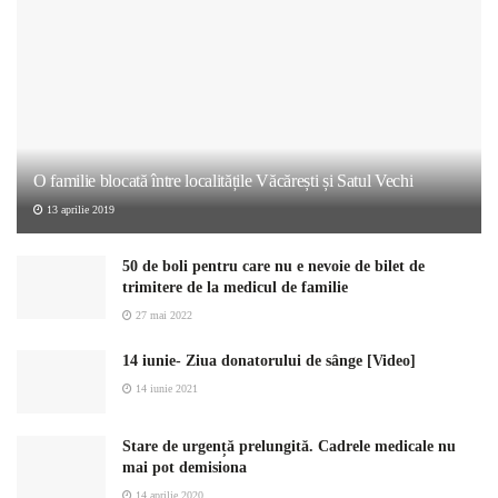
O familie blocată între localitățile Văcărești și Satul Vechi
13 aprilie 2019
50 de boli pentru care nu e nevoie de bilet de
trimitere de la medicul de familie
27 mai 2022
14 iunie- Ziua donatorului de sânge [Video]
14 iunie 2021
Stare de urgență prelungită. Cadrele medicale nu
mai pot demisiona
14 aprilie 2020