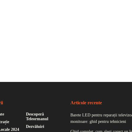
ii
Articole recente
ate
Descoperă
Barete LED pentru reparații televizoa
Teleormanul
monitoare: ghid pentru tehnicieni
rație
Dezvăluiri
Locale 2024
Ghid complet: cum alegi corect un î