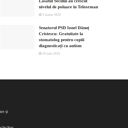
Lăsatul Secului au crescut
nivelul de poluare în Teleorman
3 martie 2020
Senatorul PSD Ionel Dănuț
Cristescu: Gratuitate la
stomatolog pentru copiii
diagnosticați cu autism
19 iulie 2024
re și
ncărcător