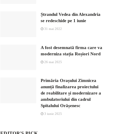
Ștrandul Vedea din Alexandria
se redeschide pe 1 iunie
31 mai 2022
A fost desemnată firma care va
moderniza stația Roșiori Nord
26 mai 2025
Primăria Orașului Zimnicea
anunță finalizarea proiectului
de reabilitare și modernizare a
ambulatoriului din cadrul
Spitalului Orășenesc
3 iunie 2025
EDITOR'S PICK