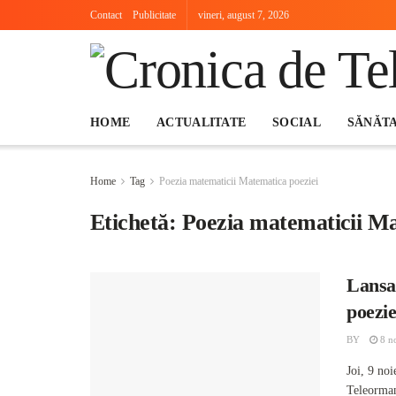
Contact
Publicitate
vineri, august 7, 2026
HOME
ACTUALITATE
SOCIAL
SĂNĂT
Home
Tag
Poezia matematicii Matematica poeziei
Etichetă:
Poezia matematicii Ma
Lansa
poezi
BY
8 n
Joi, 9 no
Teleorman,