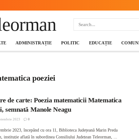
ATE
ADMINISTRAȚIE
POLITIC
EDUCAȚIE
COMUNI
tematica poeziei
re de carte: Poezia matematicii Matematica
ei, semnată Manole Neagu
oiembrie 2023
0
iembrie 2023, începând cu ora 11, Biblioteca Județeană Marin Preda
 instituție aflată în subordinea Consiliului Județean Teleorman, ...