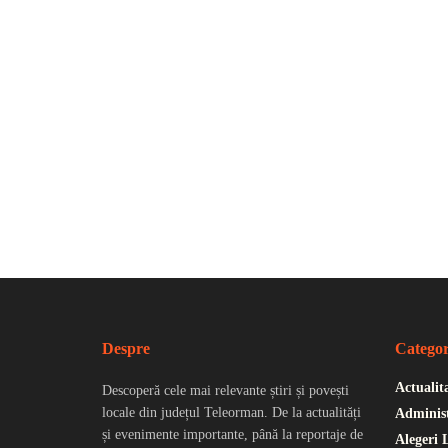
Despre
Categor
Actualit
Descoperă cele mai relevante știri și povești
locale din județul Teleorman. De la actualități
Administ
și evenimente importante, până la reportaje de
Alegeri 