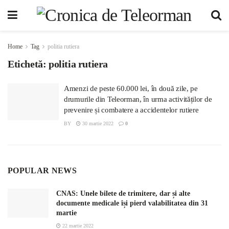
Home
Tag
politia rutiera
Etichetă:
politia rutiera
Amenzi de peste 60.000 lei, în două zile, pe
drumurile din Teleorman, în urma activităților de
prevenire și combatere a accidentelor rutiere
BY
30 martie 2022
0
POPULAR NEWS
CNAS: Unele bilete de trimitere, dar și alte
documente medicale își pierd valabilitatea din 31
martie
22 martie 2022