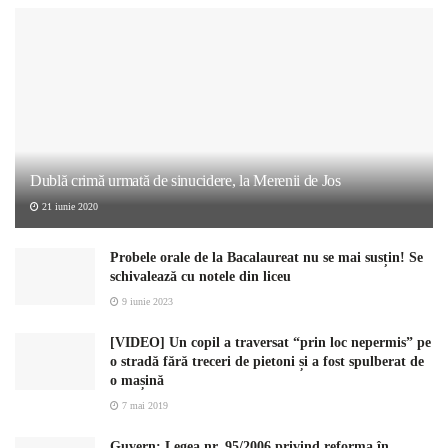
Dublă crimă urmată de sinucidere, la Merenii de Jos
21 iunie 2020
Probele orale de la Bacalaureat nu se mai susțin! Se
schivalează cu notele din liceu
9 iunie 2023
[VIDEO] Un copil a traversat “prin loc nepermis” pe
o stradă fără treceri de pietoni și a fost spulberat de
o mașină
7 mai 2019
Guvern: Legea nr. 95/2006 privind reforma în