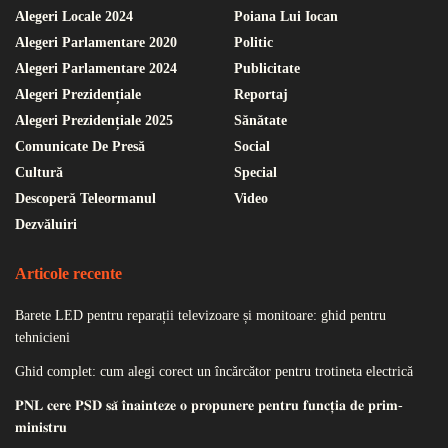
Alegeri Locale 2024
Poiana Lui Iocan
Alegeri Parlamentare 2020
Politic
Alegeri Parlamentare 2024
Publicitate
Alegeri Prezidențiale
Reportaj
Alegeri Prezidențiale 2025
Sănătate
Comunicate De Presă
Social
Cultură
Special
Descoperă Teleormanul
Video
Dezvăluiri
Articole recente
Barete LED pentru reparații televizoare și monitoare: ghid pentru
tehnicieni
Ghid complet: cum alegi corect un încărcător pentru trotineta electrică
𝐏𝐍𝐋 𝐜𝐞𝐫𝐞 𝐏𝐒𝐃 𝐬𝐚̆ 𝐢̂𝐧𝐚𝐢𝐧𝐭𝐞𝐳𝐞 𝐨 𝐩𝐫𝐨𝐩𝐮𝐧𝐞𝐫𝐞 𝐩𝐞𝐧𝐭𝐫𝐮 𝐟𝐮𝐧𝐜𝐭̦𝐢𝐚 𝐝𝐞 𝐩𝐫𝐢𝐦-
𝐦𝐢𝐧𝐢𝐬𝐭𝐫𝐮