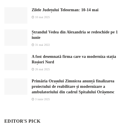
Zilele Județului Teleorman: 10-14 mai
10 mai 2025
Ștrandul Vedea din Alexandria se redeschide pe 1
iunie
31 mai 2022
A fost desemnată firma care va moderniza stația
Roșiori Nord
26 mai 2025
Primăria Orașului Zimnicea anunță finalizarea
proiectului de reabilitare și modernizare a
ambulatoriului din cadrul Spitalului Orășenesc
3 iunie 2025
EDITOR'S PICK