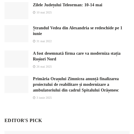
Zilele Județului Teleorman: 10-14 mai
10 mai 2025
Ștrandul Vedea din Alexandria se redeschide pe 1
iunie
31 mai 2022
A fost desemnată firma care va moderniza stația
Roșiori Nord
26 mai 2025
Primăria Orașului Zimnicea anunță finalizarea
proiectului de reabilitare și modernizare a
ambulatoriului din cadrul Spitalului Orășenesc
3 iunie 2025
EDITOR'S PICK