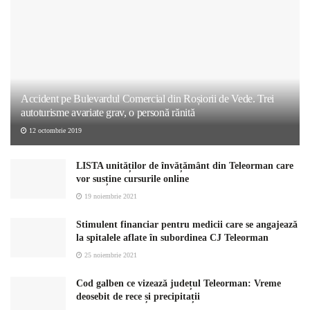
Accident pe Bulevardul Comercial din Roșiorii de Vede. Trei
autoturisme avariate grav, o personă rănită
12 octombrie 2019
LISTA unităților de învățământ din Teleorman care
vor susține cursurile online
19 noiembrie 2021
Stimulent financiar pentru medicii care se angajează
la spitalele aflate în subordinea CJ Teleorman
25 noiembrie 2021
Cod galben ce vizează județul Teleorman: Vreme
deosebit de rece și precipitații