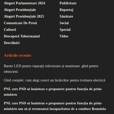
Alegeri Parlamentare 2024
Publicitate
Alegeri Prezidențiale
Reportaj
Alegeri Prezidențiale 2025
Sănătate
Comunicate De Presă
Social
Cultură
Special
Descoperă Teleormanul
Video
Dezvăluiri
Articole recente
Barete LED pentru reparații televizoare și monitoare: ghid pentru
tehnicieni
Ghid complet: cum alegi corect un încărcător pentru trotineta electrică
𝐏𝐍𝐋 𝐜𝐞𝐫𝐞 𝐏𝐒𝐃 𝐬𝐚̆ 𝐢̂𝐧𝐚𝐢𝐧𝐭𝐞𝐳𝐞 𝐨 𝐩𝐫𝐨𝐩𝐮𝐧𝐞𝐫𝐞 𝐩𝐞𝐧𝐭𝐫𝐮 𝐟𝐮𝐧𝐜𝐭̦𝐢𝐚 𝐝𝐞 𝐩𝐫𝐢𝐦-
𝐦𝐢𝐧𝐢𝐬𝐭𝐫𝐮
𝐏𝐍𝐋 𝐜𝐞𝐫𝐞 𝐏𝐒𝐃 𝐬𝐚̆ 𝐢̂𝐧𝐚𝐢𝐧𝐭𝐞𝐳𝐞 𝐨 𝐩𝐫𝐨𝐩𝐮𝐧𝐞𝐫𝐞 𝐩𝐞𝐧𝐭𝐫𝐮 𝐟𝐮𝐧𝐜𝐭̦𝐢𝐚 𝐝𝐞 𝐩𝐫𝐢𝐦-
𝐦𝐢𝐧𝐢𝐬𝐭𝐫𝐮 𝐬𝐚𝐮 𝐬𝐚̆-𝐬̦𝐢 𝐫𝐞𝐜𝐮𝐧𝐨𝐚𝐬𝐜𝐚̆ 𝐢𝐧𝐜𝐚𝐩𝐚𝐜𝐢𝐭𝐚𝐭𝐞𝐚 𝐝𝐞 𝐚 𝐜𝐨𝐧𝐝𝐮𝐜𝐞 𝐑𝐨𝐦𝐚̂𝐧𝐢𝐚