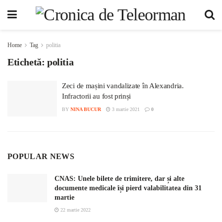
Home
Tag
politia
Etichetă:
politia
Zeci de mașini vandalizate în Alexandria.
Infractorii au fost prinși
BY
NINA BUCUR
3 martie 2021
0
POPULAR NEWS
CNAS: Unele bilete de trimitere, dar și alte
documente medicale își pierd valabilitatea din 31
martie
22 martie 2022