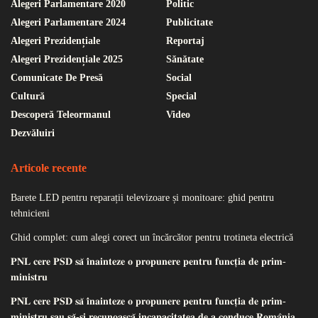
Alegeri Parlamentare 2020
Politic
Alegeri Parlamentare 2024
Publicitate
Alegeri Prezidențiale
Reportaj
Alegeri Prezidențiale 2025
Sănătate
Comunicate De Presă
Social
Cultură
Special
Descoperă Teleormanul
Video
Dezvăluiri
Articole recente
Barete LED pentru reparații televizoare și monitoare: ghid pentru
tehnicieni
Ghid complet: cum alegi corect un încărcător pentru trotineta electrică
𝐏𝐍𝐋 𝐜𝐞𝐫𝐞 𝐏𝐒𝐃 𝐬𝐚̆ 𝐢̂𝐧𝐚𝐢𝐧𝐭𝐞𝐳𝐞 𝐨 𝐩𝐫𝐨𝐩𝐮𝐧𝐞𝐫𝐞 𝐩𝐞𝐧𝐭𝐫𝐮 𝐟𝐮𝐧𝐜𝐭̦𝐢𝐚 𝐝𝐞 𝐩𝐫𝐢𝐦-
𝐦𝐢𝐧𝐢𝐬𝐭𝐫𝐮
𝐏𝐍𝐋 𝐜𝐞𝐫𝐞 𝐏𝐒𝐃 𝐬𝐚̆ 𝐢̂𝐧𝐚𝐢𝐧𝐭𝐞𝐳𝐞 𝐨 𝐩𝐫𝐨𝐩𝐮𝐧𝐞𝐫𝐞 𝐩𝐞𝐧𝐭𝐫𝐮 𝐟𝐮𝐧𝐜𝐭̦𝐢𝐚 𝐝𝐞 𝐩𝐫𝐢𝐦-
𝐦𝐢𝐧𝐢𝐬𝐭𝐫𝐮 𝐬𝐚𝐮 𝐬𝐚̆-𝐬̦𝐢 𝐫𝐞𝐜𝐮𝐧𝐨𝐚𝐬𝐜𝐚̆ 𝐢𝐧𝐜𝐚𝐩𝐚𝐜𝐢𝐭𝐚𝐭𝐞𝐚 𝐝𝐞 𝐚 𝐜𝐨𝐧𝐝𝐮𝐜𝐞 𝐑𝐨𝐦𝐚̂𝐧𝐢𝐚