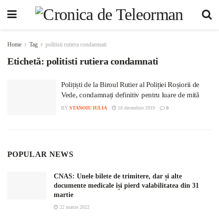
Home
Tag
politisti rutiera condamnati
Etichetă:
politisti rutiera condamnati
Polițiști de la Biroul Rutier al Poliției Roșiorii de
Vede, condamnați definitiv pentru luare de mită
BY
STANOIU IULIA
18 decembrie 2019
0
POPULAR NEWS
CNAS: Unele bilete de trimitere, dar și alte
documente medicale își pierd valabilitatea din 31
martie
22 martie 2022