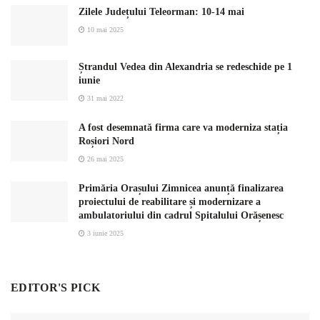
Zilele Județului Teleorman: 10-14 mai
10 mai 2025
Ștrandul Vedea din Alexandria se redeschide pe 1
iunie
31 mai 2022
A fost desemnată firma care va moderniza stația
Roșiori Nord
26 mai 2025
Primăria Orașului Zimnicea anunță finalizarea
proiectului de reabilitare și modernizare a
ambulatoriului din cadrul Spitalului Orășenesc
3 iunie 2025
EDITOR'S PICK