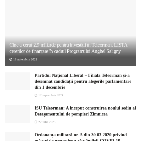
Cine a cerut 2,9 miliarde pentru investiții în Teleorman. LISTA
cererilor de finanțare în cadrul Programului Anghel Saligny
16 noiembrie 2021
Partidul Național Liberal – Filiala Teleorman și-a
desemnat candidații pentru alegerile parlamentare
din 1 decembrie
12 septembrie 2024
ISU Teleorman: A început construirea noului sediu al
Detașamentului de pompieri Zimnicea
22 iulie 2025
Ordonanța militară nr. 5 din 30.03.2020 privind
măsuri de prevenire a răspândirii COVID-19