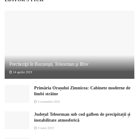
Percheziţii în Bucureşti, Teleorman şi Ilfov
14 aprilie 2019
Primăria Orașului Zimnicea: Cabinete moderne de
limbi străine
6 noiembrie 2024
Județul Teleorman sub cod galben de precipitații și
instabilitate atmosferică
9 iunie 2019