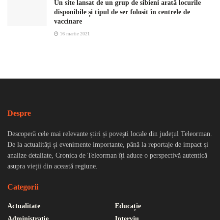
Un site lansat de un grup de sibieni arată locurile
disponibile și tipul de ser folosit în centrele de
vaccinare
16 martie 2021
Despre
Descoperă cele mai relevante știri și povești locale din județul Teleorman.
De la actualități și evenimente importante, până la reportaje de impact și
analize detaliate, Cronica de Teleorman îți aduce o perspectivă autentică
asupra vieții din această regiune.
Categorii
Actualitate
Educație
Administrație
Interviu