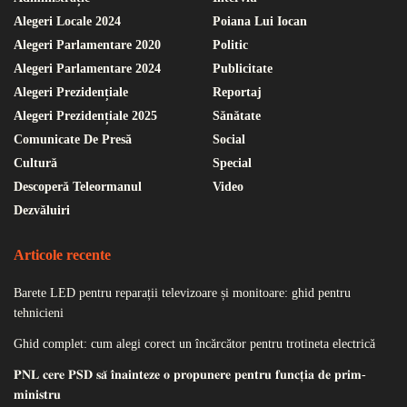
Alegeri Locale 2024
Poiana Lui Iocan
Alegeri Parlamentare 2020
Politic
Alegeri Parlamentare 2024
Publicitate
Alegeri Prezidențiale
Reportaj
Alegeri Prezidențiale 2025
Sănătate
Comunicate De Presă
Social
Cultură
Special
Descoperă Teleormanul
Video
Dezvăluiri
Articole recente
Barete LED pentru reparații televizoare și monitoare: ghid pentru
tehnicieni
Ghid complet: cum alegi corect un încărcător pentru trotineta electrică
𝐏𝐍𝐋 𝐜𝐞𝐫𝐞 𝐏𝐒𝐃 𝐬𝐚̆ 𝐢̂𝐧𝐚𝐢𝐧𝐭𝐞𝐳𝐞 𝐨 𝐩𝐫𝐨𝐩𝐮𝐧𝐞𝐫𝐞 𝐩𝐞𝐧𝐭𝐫𝐮 𝐟𝐮𝐧𝐜𝐭̦𝐢𝐚 𝐝𝐞 𝐩𝐫𝐢𝐦-
𝐦𝐢𝐧𝐢𝐬𝐭𝐫𝐮