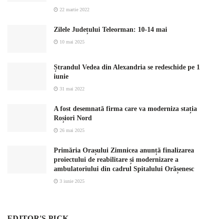
22 martie 2022
Zilele Județului Teleorman: 10-14 mai
10 mai 2025
Ștrandul Vedea din Alexandria se redeschide pe 1
iunie
31 mai 2022
A fost desemnată firma care va moderniza stația
Roșiori Nord
26 mai 2025
Primăria Orașului Zimnicea anunță finalizarea
proiectului de reabilitare și modernizare a
ambulatoriului din cadrul Spitalului Orășenesc
3 iunie 2025
EDITOR'S PICK