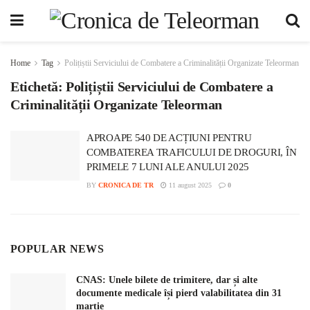
Home
Tag
Polițiștii Serviciului de Combatere a Criminalității Organizate Teleorman
Etichetă:
Polițiștii Serviciului de Combatere a
Criminalității Organizate Teleorman
APROAPE 540 DE ACȚIUNI PENTRU
COMBATEREA TRAFICULUI DE DROGURI, ÎN
PRIMELE 7 LUNI ALE ANULUI 2025
BY
CRONICA DE TR
11 august 2025
0
POPULAR NEWS
CNAS: Unele bilete de trimitere, dar și alte
documente medicale își pierd valabilitatea din 31
martie