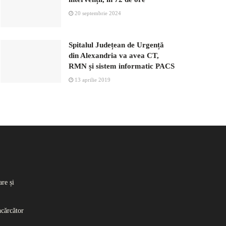
20 septembrie 2024
Spitalul Județean de Urgență
din Alexandria va avea CT,
RMN și sistem informatic PACS
13 aprilie 2019
re și
ncărcător