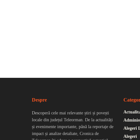
Despre
Categor
Actualit
Descoperă cele mai relevante știri și povești
locale din județul Teleorman. De la actualități
Administ
și evenimente importante, până la reportaje de
Alegeri 
impact și analize detaliate, Cronica de
Alegeri