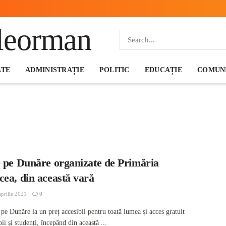
ATE
ADMINISTRAȚIE
POLITIC
EDUCAȚIE
COMUNI
e pe Dunăre organizate de Primăria
ea, din această vară
prilie 2021
0
pe Dunăre la un preț accesibil pentru toată lumea și acces gratuit
ii și studenți, începând din această ...