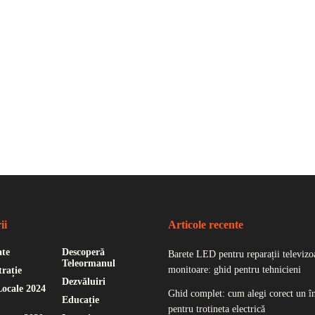
ii
Articole recente
ate
Descoperă
Barete LED pentru reparații televizoa
Teleormanul
monitoare: ghid pentru tehnicieni
rație
Dezvăluiri
Locale 2024
Ghid complet: cum alegi corect un î
Educație
pentru trotineta electrică