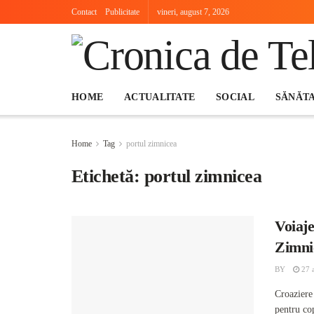
Contact
Publicitate
vineri, august 7, 2026
HOME
ACTUALITATE
SOCIAL
SĂNĂT
Home
Tag
portul zimnicea
Etichetă:
portul zimnicea
Voiaj
Zimnic
BY
27 a
Croaziere 
pentru cop