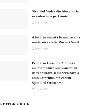
Ștrandul Vedea din Alexandria
se redeschide pe 1 iunie
31 mai 2022
A fost desemnată firma care va
moderniza stația Roșiori Nord
26 mai 2025
Primăria Orașului Zimnicea
anunță finalizarea proiectului
de reabilitare și modernizare a
ambulatoriului din cadrul
Spitalului Orășenesc
3 iunie 2025
EDITOR'S PICK