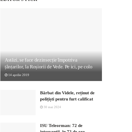
Astăzi, se face dezinsecție împotriva
țânțarilor, la Roșiorii de Vede. Pe ici, pe colo
14 aprilie 2019
Bărbat din Videle, reținut de
polițiști pentru furt calificat
30 mai 2024
ISU Teleorman: 72 de
intervenții, în 72 de ore