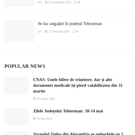
BY
22 noiembrie 2021
0
Se fac angajări în județul Teleorman
BY
27 februarie 2020
0
POPULAR NEWS
CNAS: Unele bilete de trimitere, dar și alte
documente medicale își pierd valabilitatea din 31
martie
22 martie 2022
Zilele Județului Teleorman: 10-14 mai
10 mai 2025
Ștrandul Vedea din Alexandria se redeschide pe 1