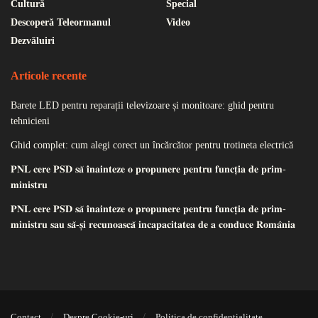
Cultură
Special
Descoperă Teleormanul
Video
Dezvăluiri
Articole recente
Barete LED pentru reparații televizoare și monitoare: ghid pentru
tehnicieni
Ghid complet: cum alegi corect un încărcător pentru trotineta electrică
𝐏𝐍𝐋 𝐜𝐞𝐫𝐞 𝐏𝐒𝐃 𝐬𝐚̆ 𝐢̂𝐧𝐚𝐢𝐧𝐭𝐞𝐳𝐞 𝐨 𝐩𝐫𝐨𝐩𝐮𝐧𝐞𝐫𝐞 𝐩𝐞𝐧𝐭𝐫𝐮 𝐟𝐮𝐧𝐜𝐭̦𝐢𝐚 𝐝𝐞 𝐩𝐫𝐢𝐦-
𝐦𝐢𝐧𝐢𝐬𝐭𝐫𝐮
𝐏𝐍𝐋 𝐜𝐞𝐫𝐞 𝐏𝐒𝐃 𝐬𝐚̆ 𝐢̂𝐧𝐚𝐢𝐧𝐭𝐞𝐳𝐞 𝐨 𝐩𝐫𝐨𝐩𝐮𝐧𝐞𝐫𝐞 𝐩𝐞𝐧𝐭𝐫𝐮 𝐟𝐮𝐧𝐜𝐭̦𝐢𝐚 𝐝𝐞 𝐩𝐫𝐢𝐦-
𝐦𝐢𝐧𝐢𝐬𝐭𝐫𝐮 𝐬𝐚𝐮 𝐬𝐚̆-𝐬̦𝐢 𝐫𝐞𝐜𝐮𝐧𝐨𝐚𝐬𝐜𝐚̆ 𝐢𝐧𝐜𝐚𝐩𝐚𝐜𝐢𝐭𝐚𝐭𝐞𝐚 𝐝𝐞 𝐚 𝐜𝐨𝐧𝐝𝐮𝐜𝐞 𝐑𝐨𝐦𝐚̂𝐧𝐢𝐚
Contact
Despre Cookie-uri
Politica de confidențialitate