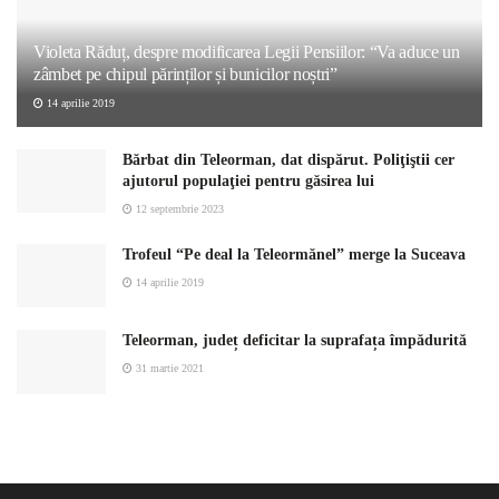
Violeta Răduț, despre modificarea Legii Pensiilor: “Va aduce un
zâmbet pe chipul părinților și bunicilor noștri”
14 aprilie 2019
Bărbat din Teleorman, dat dispărut. Poliţiştii cer
ajutorul populaţiei pentru găsirea lui
12 septembrie 2023
Trofeul “Pe deal la Teleormănel” merge la Suceava
14 aprilie 2019
Teleorman, județ deficitar la suprafața împădurită
31 martie 2021