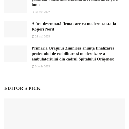
iunie
31 mai 2022
A fost desemnată firma care va moderniza stația
Roșiori Nord
26 mai 2025
Primăria Orașului Zimnicea anunță finalizarea
proiectului de reabilitare și modernizare a
ambulatoriului din cadrul Spitalului Orășenesc
3 iunie 2025
EDITOR'S PICK