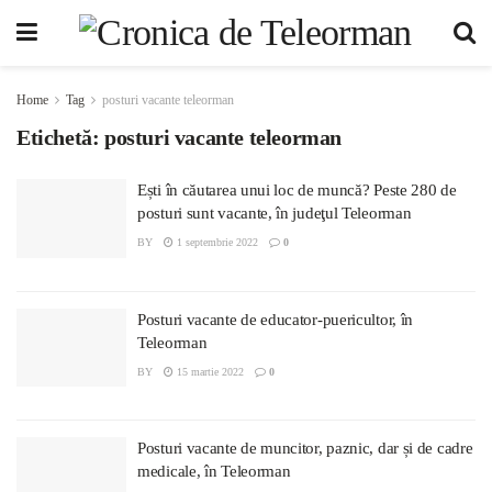
Home
Tag
posturi vacante teleorman
Etichetă:
posturi vacante teleorman
Ești în căutarea unui loc de muncă? Peste 280 de
posturi sunt vacante, în judeţul Teleorman
BY
1 septembrie 2022
0
Posturi vacante de educator-puericultor, în
Teleorman
BY
15 martie 2022
0
Posturi vacante de muncitor, paznic, dar și de cadre
medicale, în Teleorman