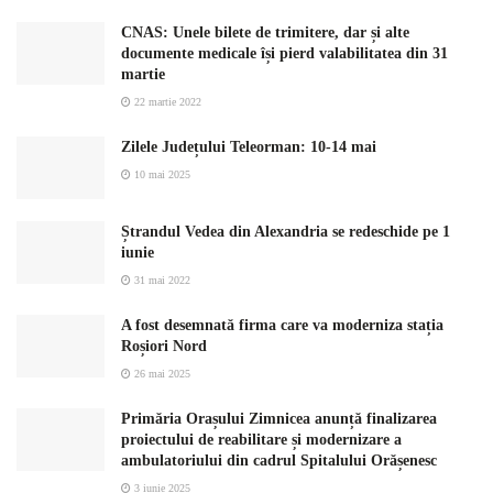
CNAS: Unele bilete de trimitere, dar și alte
documente medicale își pierd valabilitatea din 31
martie
22 martie 2022
Zilele Județului Teleorman: 10-14 mai
10 mai 2025
Ștrandul Vedea din Alexandria se redeschide pe 1
iunie
31 mai 2022
A fost desemnată firma care va moderniza stația
Roșiori Nord
26 mai 2025
Primăria Orașului Zimnicea anunță finalizarea
proiectului de reabilitare și modernizare a
ambulatoriului din cadrul Spitalului Orășenesc
3 iunie 2025