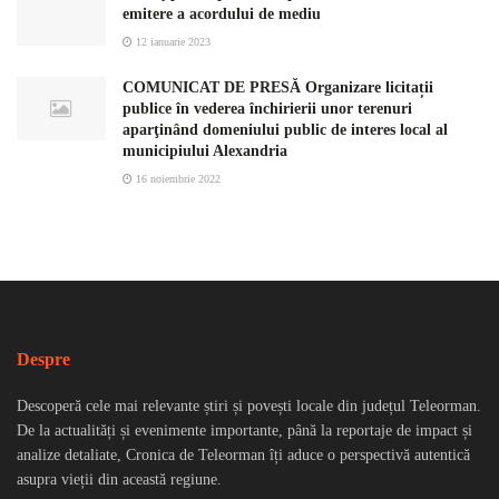
emitere a acordului de mediu
12 ianuarie 2023
COMUNICAT DE PRESĂ Organizare licitații
publice în vederea închirierii unor terenuri
aparţinând domeniului public de interes local al
municipiului Alexandria
16 noiembrie 2022
Despre
Descoperă cele mai relevante știri și povești locale din județul Teleorman.
De la actualități și evenimente importante, până la reportaje de impact și
analize detaliate, Cronica de Teleorman îți aduce o perspectivă autentică
asupra vieții din această regiune.