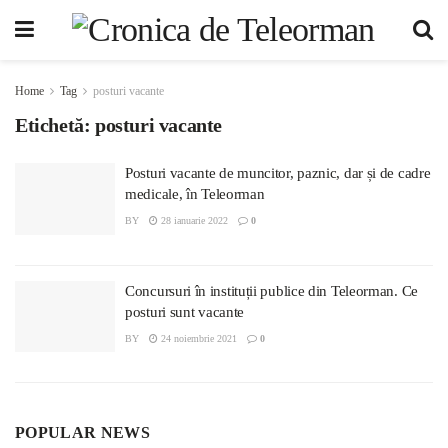
Home
Tag
posturi vacante
Etichetă:
posturi vacante
Posturi vacante de muncitor, paznic, dar și de cadre
medicale, în Teleorman
BY
28 ianuarie 2022
0
Concursuri în instituții publice din Teleorman. Ce
posturi sunt vacante
BY
24 noiembrie 2021
0
POPULAR NEWS