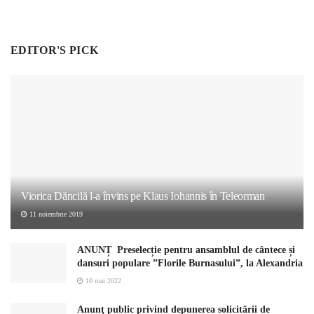
EDITOR'S PICK
Viorica Dăncilă l-a învins pe Klaus Iohannis în Teleorman
11 noiembrie 2019
ANUNȚ Preselecție pentru ansamblul de cântece și
dansuri populare ”Florile Burnasului”, la Alexandria
10 mai 2022
Anunţ public privind depunerea solicitării de