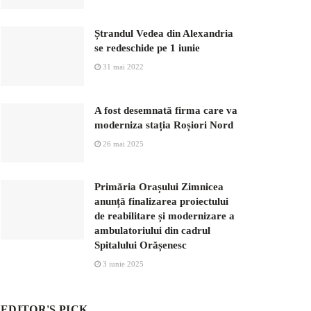
Ștrandul Vedea din Alexandria
se redeschide pe 1 iunie
31 mai 2022
A fost desemnată firma care va
moderniza stația Roșiori Nord
26 mai 2025
Primăria Orașului Zimnicea
anunță finalizarea proiectului
de reabilitare și modernizare a
ambulatoriului din cadrul
Spitalului Orășenesc
3 iunie 2025
EDITOR'S PICK