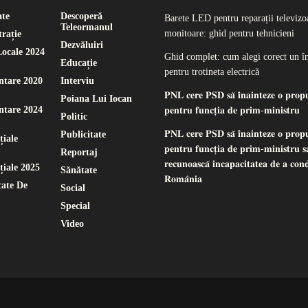
ate
Descoperă
Barete LED pentru reparații televizoa
Teleormanul
monitoare: ghid pentru tehnicieni
rație
Dezvăluiri
Locale 2024
Ghid complet: cum alegi corect un î
Educație
pentru trotineta electrică
ntare 2020
Interviu
𝐏𝐍𝐋 𝐜𝐞𝐫𝐞 𝐏𝐒𝐃 𝐬𝐚̆ 𝐢̂𝐧𝐚𝐢𝐧𝐭𝐞𝐳𝐞 𝐨 𝐩𝐫𝐨𝐩
Poiana Lui Iocan
ntare 2024
𝐩𝐞𝐧𝐭𝐫𝐮 𝐟𝐮𝐧𝐜𝐭̦𝐢𝐚 𝐝𝐞 𝐩𝐫𝐢𝐦-𝐦𝐢𝐧𝐢𝐬𝐭𝐫𝐮
Politic
𝐏𝐍𝐋 𝐜𝐞𝐫𝐞 𝐏𝐒𝐃 𝐬𝐚̆ 𝐢̂𝐧𝐚𝐢𝐧𝐭𝐞𝐳𝐞 𝐨 𝐩𝐫𝐨𝐩
Publicitate
țiale
𝐩𝐞𝐧𝐭𝐫𝐮 𝐟𝐮𝐧𝐜𝐭̦𝐢𝐚 𝐝𝐞 𝐩𝐫𝐢𝐦-𝐦𝐢𝐧𝐢𝐬𝐭𝐫𝐮 𝐬𝐚
Reportaj
𝐫𝐞𝐜𝐮𝐧𝐨𝐚𝐬𝐜𝐚̆ 𝐢𝐧𝐜𝐚𝐩𝐚𝐜𝐢𝐭𝐚𝐭𝐞𝐚 𝐝𝐞 𝐚 𝐜𝐨𝐧
țiale 2025
Sănătate
𝐑𝐨𝐦𝐚̂𝐧𝐢𝐚
ate De
Social
Special
Video