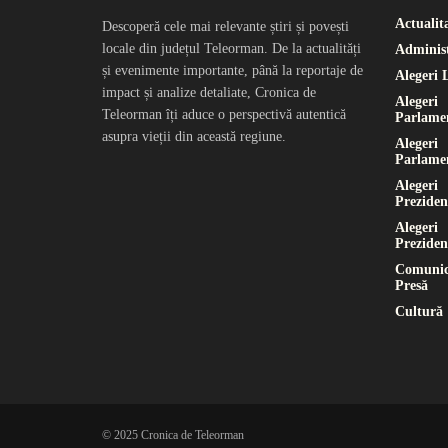
Actualit
Descoperă cele mai relevante știri și povești
locale din județul Teleorman. De la actualități
Administ
și evenimente importante, până la reportaje de
Alegeri 
impact și analize detaliate, Cronica de
Alegeri
Teleorman îți aduce o perspectivă autentică
Parlame
asupra vieții din această regiune.
Alegeri
Parlame
Alegeri
Preziden
Alegeri
Preziden
Comunic
Presă
Cultură
© 2025 Cronica de Teleorman