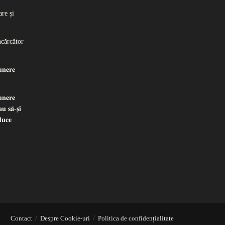
re și
ncărcător
𝐧𝐞𝐫𝐞
𝐧𝐞𝐫𝐞
𝐮 𝐬𝐚̆-𝐬̦𝐢
𝐝𝐮𝐜𝐞
Contact
Despre Cookie-uri
Politica de confidențialitate