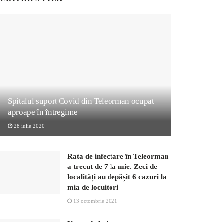
Spitalul suport Covid din Teleorman ocupat
aproape în întregime
28 iulie 2020
Rata de infectare în Teleorman
a trecut de 7 la mie. Zeci de
localități au depășit 6 cazuri la
mia de locuitori
13 octombrie 2021