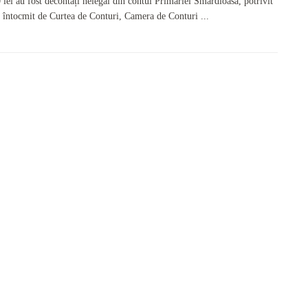
lei au fost decontați nelegal din contul Primăriei Smârdioasa, potrivit
i întocmit de Curtea de Conturi, Camera de Conturi ...