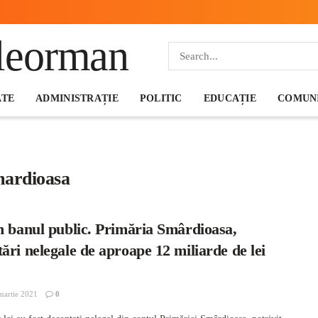
ATE
ADMINISTRAȚIE
POLITIC
EDUCAȚIE
COMUNI
mardioasa
n banul public. Primăria Smârdioasa,
ări nelegale de aproape 12 miliarde de lei
martie 2021
0