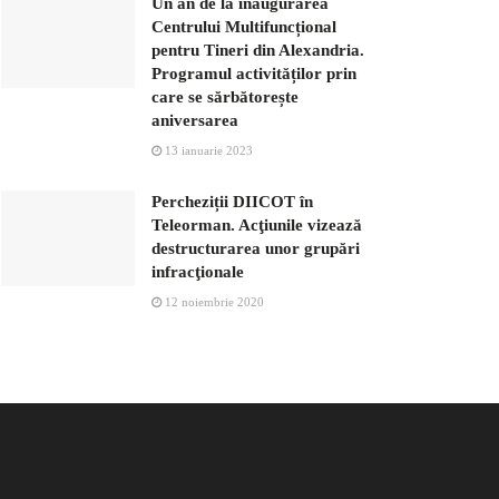
Un an de la inaugurarea
Centrului Multifuncțional
pentru Tineri din Alexandria.
Programul activităților prin
care se sărbătorește
aniversarea
13 ianuarie 2023
Percheziții DIICOT în
Teleorman. Acţiunile vizează
destructurarea unor grupări
infracţionale
12 noiembrie 2020