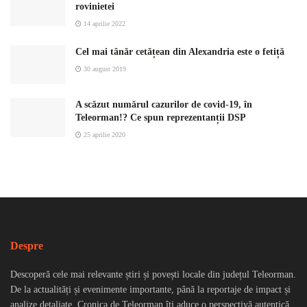
rovinietei
14 aprilie 2022
Cel mai tânăr cetățean din Alexandria este o fetiță
30 august 2019
A scăzut numărul cazurilor de covid-19, în
Teleorman!? Ce spun reprezentanții DSP
25 aprilie 2020
Despre
Descoperă cele mai relevante știri și povești locale din județul Teleorman.
De la actualități și evenimente importante, până la reportaje de impact și
analize detaliate, Cronica de Teleorman îți aduce o perspectivă autentică