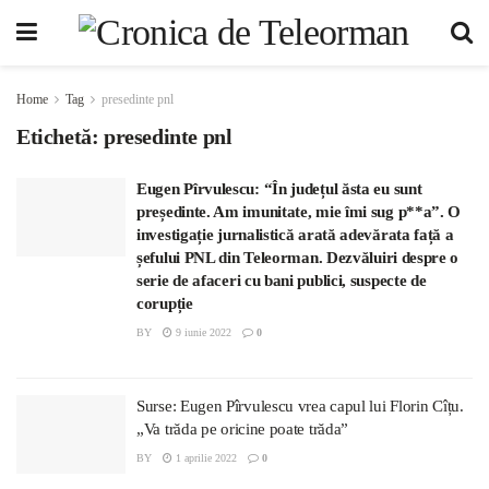
Home
Tag
presedinte pnl
Etichetă:
presedinte pnl
Eugen Pîrvulescu: “În județul ăsta eu sunt
președinte. Am imunitate, mie îmi sug p**a”. O
investigație jurnalistică arată adevărata față a
șefului PNL din Teleorman
. Dezvăluiri despre o
serie de afaceri cu bani publici, suspecte de
corupție
BY
9 iunie 2022
0
Surse: Eugen Pîrvulescu vrea capul lui Florin Cîțu.
„Va trăda pe oricine poate trăda”
BY
1 aprilie 2022
0