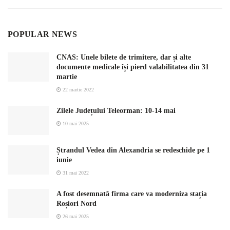
POPULAR NEWS
CNAS: Unele bilete de trimitere, dar și alte
documente medicale își pierd valabilitatea din 31
martie
22 martie 2022
Zilele Județului Teleorman: 10-14 mai
10 mai 2025
Ștrandul Vedea din Alexandria se redeschide pe 1
iunie
31 mai 2022
A fost desemnată firma care va moderniza stația
Roșiori Nord
26 mai 2025