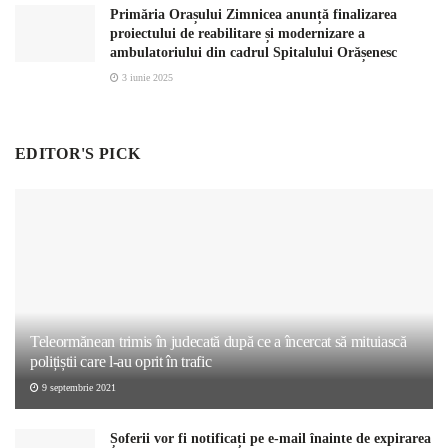
Primăria Orașului Zimnicea anunță finalizarea
proiectului de reabilitare și modernizare a
ambulatoriului din cadrul Spitalului Orășenesc
3 iunie 2025
EDITOR'S PICK
Teleormănean trimis în judecată după ce a încercat să mituiască
polițiștii care l-au oprit în trafic
9 septembrie 2021
Șoferii vor fi notificați pe e-mail înainte de expirarea