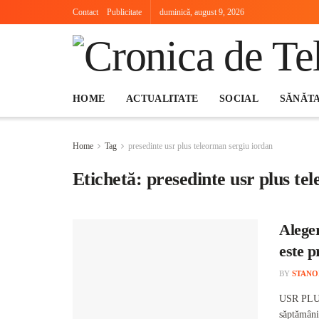
Contact
Publicitate
duminică, august 9, 2026
HOME
ACTUALITATE
SOCIAL
SĂNĂT
Home
Tag
presedinte usr plus teleorman sergiu iordan
Etichetă:
presedinte usr plus te
Alege
este p
BY
STANO
USR PLUS 
săptămâni 