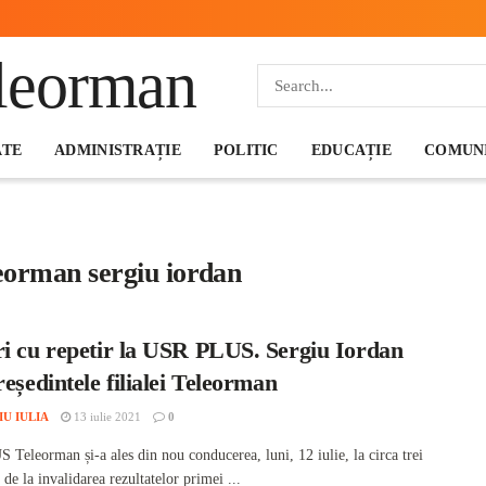
ATE
ADMINISTRAȚIE
POLITIC
EDUCAȚIE
COMUNI
leorman sergiu iordan
ri cu repetir la USR PLUS. Sergiu Iordan
reședintele filialei Teleorman
IU IULIA
13 iulie 2021
0
Teleorman și-a ales din nou conducerea, luni, 12 iulie, la circa trei
de la invalidarea rezultatelor primei ...