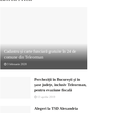
Cadastru și carte funciară gratuite în 24 de
comune din Teleorman
3 februarie 2020
Percheziții în București și în
șase județe, inclusiv Teleorman,
pentru evaziune fiscală
13 aprilie 2019
Alegeri la TSD Alexandria