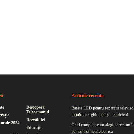
ii
Articole recente
ate
Descoperă
Barete LED pentru reparații televizoa
Teleormanul
monitoare: ghid pentru tehnicieni
rație
Dezvăluiri
Locale 2024
Ghid complet: cum alegi corect un î
Educație
pentru trotineta electrică