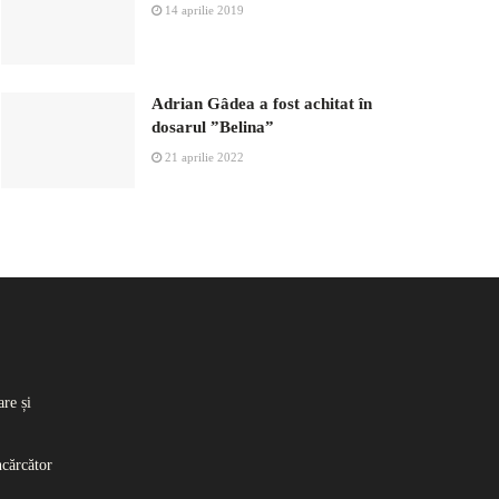
14 aprilie 2019
Adrian Gâdea a fost achitat în
dosarul ”Belina”
21 aprilie 2022
re și
ncărcător