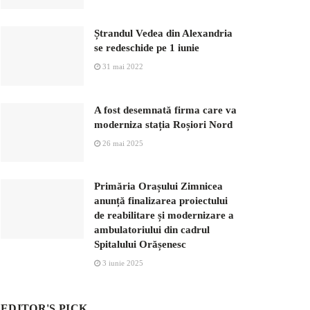
Ștrandul Vedea din Alexandria
se redeschide pe 1 iunie
31 mai 2022
A fost desemnată firma care va
moderniza stația Roșiori Nord
26 mai 2025
Primăria Orașului Zimnicea
anunță finalizarea proiectului
de reabilitare și modernizare a
ambulatoriului din cadrul
Spitalului Orășenesc
3 iunie 2025
EDITOR'S PICK