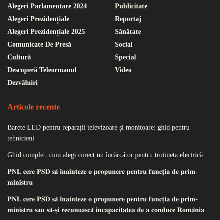
Alegeri Parlamentare 2024
Publicitate
Alegeri Prezidențiale
Reportaj
Alegeri Prezidențiale 2025
Sănătate
Comunicate De Presă
Social
Cultură
Special
Descoperă Teleormanul
Video
Dezvăluiri
Articole recente
Barete LED pentru reparații televizoare și monitoare: ghid pentru
tehnicieni
Ghid complet: cum alegi corect un încărcător pentru trotineta electrică
𝐏𝐍𝐋 𝐜𝐞𝐫𝐞 𝐏𝐒𝐃 𝐬𝐚̆ 𝐢̂𝐧𝐚𝐢𝐧𝐭𝐞𝐳𝐞 𝐨 𝐩𝐫𝐨𝐩𝐮𝐧𝐞𝐫𝐞 𝐩𝐞𝐧𝐭𝐫𝐮 𝐟𝐮𝐧𝐜𝐭̦𝐢𝐚 𝐝𝐞 𝐩𝐫𝐢𝐦-
𝐦𝐢𝐧𝐢𝐬𝐭𝐫𝐮
𝐏𝐍𝐋 𝐜𝐞𝐫𝐞 𝐏𝐒𝐃 𝐬𝐚̆ 𝐢̂𝐧𝐚𝐢𝐧𝐭𝐞𝐳𝐞 𝐨 𝐩𝐫𝐨𝐩𝐮𝐧𝐞𝐫𝐞 𝐩𝐞𝐧𝐭𝐫𝐮 𝐟𝐮𝐧𝐜𝐭̦𝐢𝐚 𝐝𝐞 𝐩𝐫𝐢𝐦-
𝐦𝐢𝐧𝐢𝐬𝐭𝐫𝐮 𝐬𝐚𝐮 𝐬𝐚̆-𝐬̦𝐢 𝐫𝐞𝐜𝐮𝐧𝐨𝐚𝐬𝐜𝐚̆ 𝐢𝐧𝐜𝐚𝐩𝐚𝐜𝐢𝐭𝐚𝐭𝐞𝐚 𝐝𝐞 𝐚 𝐜𝐨𝐧𝐝𝐮𝐜𝐞 𝐑𝐨𝐦𝐚̂𝐧𝐢𝐚