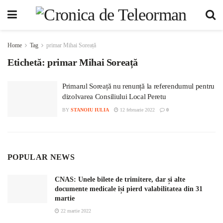
Home
Tag
primar Mihai Soreață
Etichetă:
primar Mihai Soreață
Primarul Soreață nu renunță la referendumul pentru
dizolvarea Consiliului Local Peretu
BY
STANOIU IULIA
12 februarie 2022
0
POPULAR NEWS
CNAS: Unele bilete de trimitere, dar și alte
documente medicale își pierd valabilitatea din 31
martie
22 martie 2022