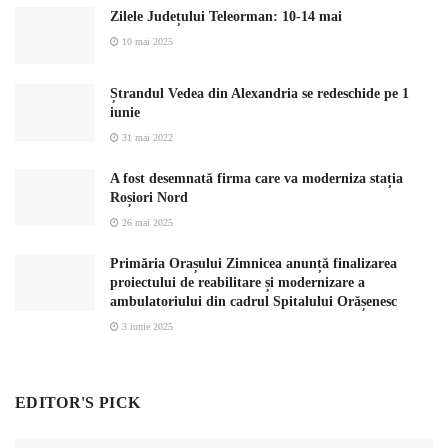
Zilele Județului Teleorman: 10-14 mai
10 mai 2025
Ștrandul Vedea din Alexandria se redeschide pe 1
iunie
31 mai 2022
A fost desemnată firma care va moderniza stația
Roșiori Nord
26 mai 2025
Primăria Orașului Zimnicea anunță finalizarea
proiectului de reabilitare și modernizare a
ambulatoriului din cadrul Spitalului Orășenesc
3 iunie 2025
EDITOR'S PICK