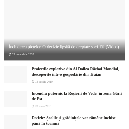
Închiderea piețelor. O decizie lipsită de dreptate socială? (Video)
25 noiembrie 2020
Proiectile explozive din Al Doilea Război Mondial,
descoperite într-o gospodărie din Traian
13 aprilie 2019
Incendiu puternic la Roșiorii de Vede, în zona Gării
de Est
28 iunie 2019
Decizie: Școlile și grădinițele vor rămâne închise
până în toamnă