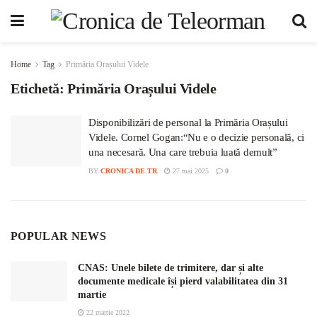
Home
Tag
Primăria Orașului Videle
Etichetă:
Primăria Orașului Videle
Disponibilizări de personal la Primăria Orașului
Videle. Cornel Gogan:“Nu e o decizie personală, ci
una necesară. Una care trebuia luată demult”
BY
CRONICA DE TR
27 mai 2025
0
POPULAR NEWS
CNAS: Unele bilete de trimitere, dar și alte
documente medicale își pierd valabilitatea din 31
martie
22 martie 2022