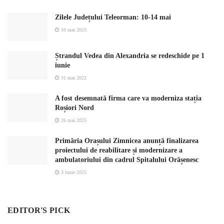
Zilele Județului Teleorman: 10-14 mai
10 mai 2025
Ștrandul Vedea din Alexandria se redeschide pe 1
iunie
31 mai 2022
A fost desemnată firma care va moderniza stația
Roșiori Nord
26 mai 2025
Primăria Orașului Zimnicea anunță finalizarea
proiectului de reabilitare și modernizare a
ambulatoriului din cadrul Spitalului Orășenesc
3 iunie 2025
EDITOR'S PICK