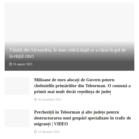
Tânără din Alexandria, în stare critică după ce a căzut în gol de
la etajul cinci
10 august 2023
Milioane de euro alocați de Guvern pentru
cheltuielile primăriilor din Teleorman. O comună a
primit mai mult decât reședința de județ
26 octombrie 2022
Percheziții în Teleorman și alte județe pentru
destructurarea unei grupări specializate în trafic de
migranți | VIDEO
14 februarie 2023