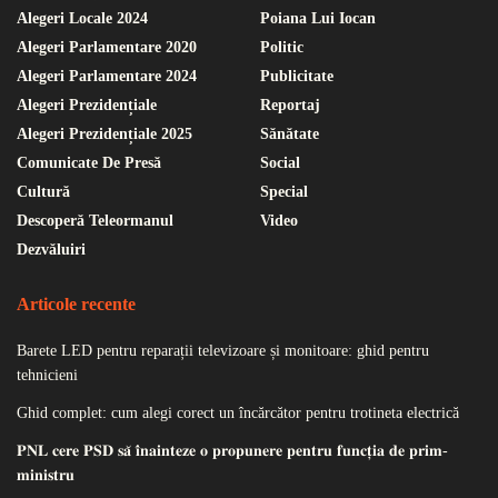
Alegeri Locale 2024
Poiana Lui Iocan
Alegeri Parlamentare 2020
Politic
Alegeri Parlamentare 2024
Publicitate
Alegeri Prezidențiale
Reportaj
Alegeri Prezidențiale 2025
Sănătate
Comunicate De Presă
Social
Cultură
Special
Descoperă Teleormanul
Video
Dezvăluiri
Articole recente
Barete LED pentru reparații televizoare și monitoare: ghid pentru
tehnicieni
Ghid complet: cum alegi corect un încărcător pentru trotineta electrică
𝐏𝐍𝐋 𝐜𝐞𝐫𝐞 𝐏𝐒𝐃 𝐬𝐚̆ 𝐢̂𝐧𝐚𝐢𝐧𝐭𝐞𝐳𝐞 𝐨 𝐩𝐫𝐨𝐩𝐮𝐧𝐞𝐫𝐞 𝐩𝐞𝐧𝐭𝐫𝐮 𝐟𝐮𝐧𝐜𝐭̦𝐢𝐚 𝐝𝐞 𝐩𝐫𝐢𝐦-
𝐦𝐢𝐧𝐢𝐬𝐭𝐫𝐮